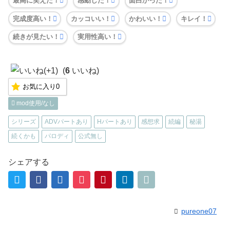
最高に笑えた！
感動した！
面白かった！
完成度高い！
カッコいい！
かわいい！
キレイ！
続きが見たい！
実用性高い！
(
6
いいね)
お気に入り
0
mod使用/なし
シリーズ
ADVパートあり
Hパートあり
感想求
続編
秘湯
続くかも
パロディ
公式無し
シェアする
pureone07