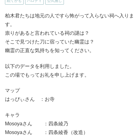
続くかも
パロディ
公式無し
柏木君たちは地元の人ですら怖がって入らない祠へ入りま
す。
祟りがあると言われている祠の謎は？
そこで見つけた刀に宿っていた幽霊は？
幽霊の正直な気持ちを知ってください。
以下のデータを利用しました。
この場でもってお礼を申し上げます。
マップ
はっぴぃさん ：お寺
キャラ
Mosoyaさん ：四条綾乃
Mosoyaさん ：四条綾香（改造）