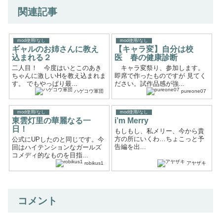
関連記事
mod使用/なし
mod使用/なし
ギャルのお姉さんに教え
【キャラ変】自分は校
込まれる２
医 春の健康診断
二人目！ 今度はいとこのあき
キャラ変祭り、参加します。
ちゃんに激しいHを教え込まれま
即席で作ったものですが 見てく
す。 でもやっぱり最...
ださい。試作品感が強...
ハゲコウ軍団
pureone07
mod使用/なし
mod使用/なし
東雲灯里の華麗なる一
i’m Merry
日！
もしもし、私メリー、今から貴
方の所にいくわ…ちょこっと予
公式にUPしたのと同じです。今
告編を出...
回はハイテンションなガールズ
コメディ的なものを目指...
robikus1
アヤザキ
コメント