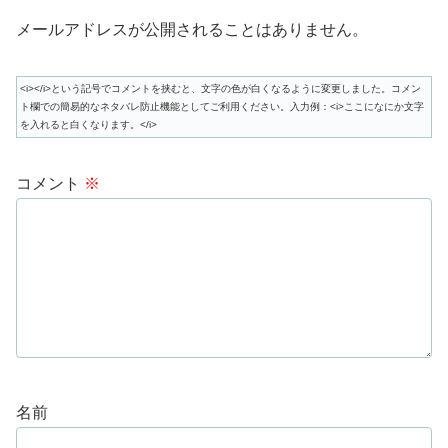
メールアドレスが公開されることはありません。
<i></i>という記号でコメントを挟むと、文字の色が白くなるように変更しました。コメン
ト欄での簡易的なネタバレ防止機能としてご利用ください。入力例：<i>ここになにか文字
を入れると白くなります。</i>
コメント
※
名前