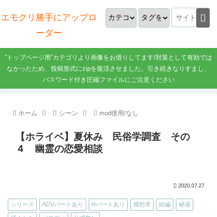
エモクリ勝手にアップロ
ーダー
”トップページ用”カテゴリより画像をお借りしてます/対策として有効では
なかったため、投稿形式にzipを復活させました。引き続きなりすまし、
パスワード付き圧縮ファイルにご注意ください
ホーム
シーン
mod使用/なし
【ホライベ】夏休み 民俗学調査 その
４ 幽霊の恋愛相談
2020.07.27
シリーズ
ADVパートあり
Hパートあり
感想求
続編
秘湯