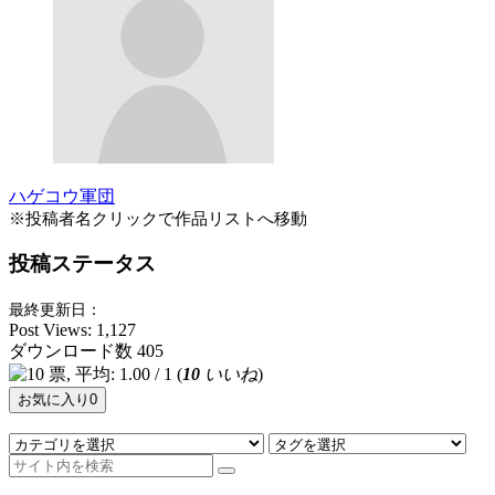
ハゲコウ軍団
※投稿者名クリックで作品リストへ移動
投稿ステータス
最終更新日：
Post Views:
1,127
ダウンロード数
405
(
10
いいね
)
お気に入り
0