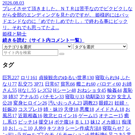
2026.08.03
プレイさせて頂きました。ＮＴＲは苦手なのでビクビクしな
がら全部のエンディングを見たのですが。 姫様的にはバッ
ドエンドなのに「めでたしめでたし」で終わる事にビック
リ。それでも思ってたよ...
姫様と騎士
続きを読む（サイト内コメント一覧）
タグ
巨乳
227
ロリ
161
貞操観念のゆるい世界
130
寝取られ
94
ふた
なり
77
乱交
75
3P
71
日常
67
貧乳
66
艦これ
60
パロディ
60
お姉
さん
55
Hなし
55
レズ
52
Hシーン
48
おねショタ
45
輪姦
44
羞恥
38
姉
37
アナル
35
パチモン
33
寝取り
33
幼馴染
33
女
29
女主人
公
28
変身ヒロイン
26
汚いおっさん
23
調教
23
眼鏡
21
妊婦・
妊娠
20
コスプレ
19
姉・妹
19
天使
18
悪魔
18
メイドさん
18
お
風呂
17
近親相姦
16
敗北ヒロイン
16
ゲーム
15
オナニー
15
癒
し系
15
ビッチ
14
援交
14
ボテ腹
14
ＢＬ
13
妹
12
メカ娘
11
痴漢
10
おしっこ
10
人外
9
キツネ
9
シーン作成方法
8
寝取らせ
7
シ
ンデレラガールズ
7
ケモノ
6
モーション
6
性転換
6
足コキ
5
常