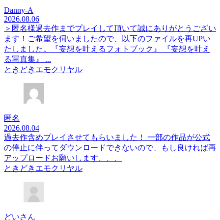
Danny-A
2026.08.06
＞匿名様過去作までプレイして頂いて誠にありがとうござい
ます！ご希望を伺いましたので、以下のファイルを再UPい
たしました。『妄想を叶えるフォトブック』 『妄想を叶え
る写真集』 ...
ときどきエモクリヤル
匿名
2026.08.04
過去作含めプレイさせてもらいました！ 一部の作品が公式
の停止に伴ってダウンロードできないので、もし良ければ再
アップロードお願いします、、、
ときどきエモクリヤル
どいさん