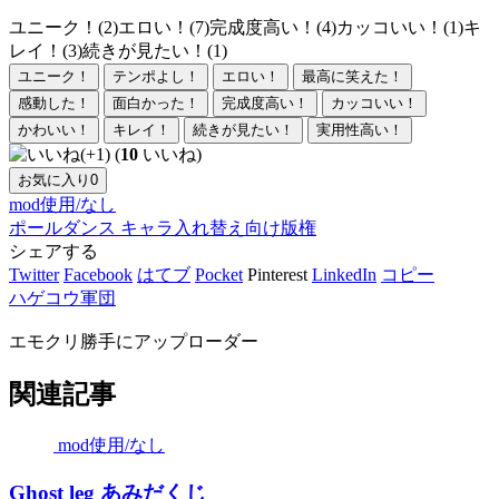
ユニーク！(2)
エロい！(7)
完成度高い！(4)
カッコいい！(1)
キ
レイ！(3)
続きが見たい！(1)
ユニーク！
テンポよし！
エロい！
最高に笑えた！
感動した！
面白かった！
完成度高い！
カッコいい！
かわいい！
キレイ！
続きが見たい！
実用性高い！
(
10
いいね)
お気に入り
0
mod使用/なし
ポールダンス
キャラ入れ替え向け
版権
シェアする
Twitter
Facebook
はてブ
Pocket
Pinterest
LinkedIn
コピー
ハゲコウ軍団
エモクリ勝手にアップローダー
関連記事
mod使用/なし
Ghost leg あみだくじ