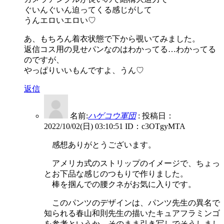
ぐいんぐいん迫ってくる感じがして
うんエロいエロい♡
あ、もちろん着衣状態で下から覗いてみました。
返信コス用の見せパンなのはわかってる…わかってる
のですが、
やっぱりいいもんですよ、うん♡
返信
名前:
ハゲコウ軍団
:
投稿日：
2022/10/02(日) 03:10:51
ID：c3OTgyMTA
感想ありがとうございます。
アメリカ式のストリップのイメージで、ちょっ
とお下品な感じのつもりで作りました。
棒を掴んでの腰クネがお気に入りです。
このパンツのデザインは、パンツ先生の異名で
知られる春山和則先生の描いたキュアフラミンゴ
を参考というか、そのまま引き写しでそうしまし