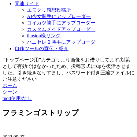
関連サイト
エモクリ感想投稿所
AI少女勝手にアップローダー
コイカツ勝手にアップローダー
カスタムメイドアップローダー
illusion様リンク
ハニセレ２勝手にアップローダ
自作ツールの宣伝・紹介
”トップページ用”カテゴリより画像をお借りしてます/対策
として有効ではなかったため、投稿形式にzipを復活させま
した。引き続きなりすまし、パスワード付き圧縮ファイルに
ご注意ください
ホーム
シーン
mod使用/なし
フラミンゴストリップ
2022.09.27