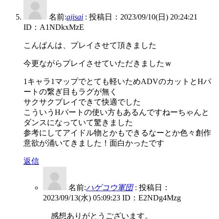
名前:
ajisai
:
投稿日：2023/09/10(日) 20:24:21
ID：A1NDkxMzE
こんばんは、プレイさせて頂きました
今更ながらプレイさせていただきましたｗ
1キャラ1マップでとても軽いためADVのカットとHパ
ートの繋ぎ目もラグが無く
サクサクプレイできて快適でした
こういうHパートの使い方もあるんですねーちゃんと
ダンスになっていて驚きました
参考にしてアイドル物とかもできるなーとか色々創作
意欲が涌いてきました！面白かったです
返信
名前:
ハゲコウ軍団
:
投稿日：
2023/09/13(水) 05:09:23
ID：E2NDg4Mzg
感想ありがとうございます。