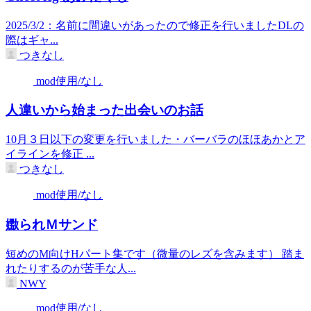
2025/3/2：名前に間違いがあったので修正を行いましたDLの
際はギャ...
つきなし
mod使用/なし
人違いから始まった出会いのお話
10月３日以下の変更を行いました・バーバラのほほあかとア
イラインを修正 ...
つきなし
mod使用/なし
嫐られＭサンド
短めのM向けHパート集です（微量のレズを含みます） 踏ま
れたりするのが苦手な人...
NWY
mod使用/なし