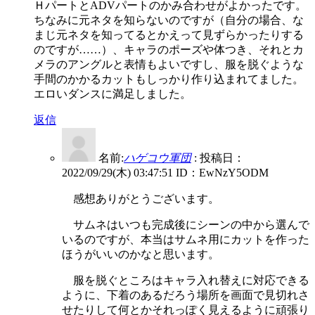
ＨパートとADVパートのかみ合わせがよかったです。
ちなみに元ネタを知らないのですが（自分の場合、な
まじ元ネタを知ってるとかえって見ずらかったりする
のですが……）、キャラのポーズや体つき、それとカ
メラのアングルと表情もよいですし、服を脱ぐような
手間のかかるカットもしっかり作り込まれてました。
エロいダンスに満足しました。
返信
名前:
ハゲコウ軍団
:
投稿日：
2022/09/29(木) 03:47:51
ID：EwNzY5ODM
感想ありがとうございます。
サムネはいつも完成後にシーンの中から選んで
いるのですが、本当はサムネ用にカットを作った
ほうがいいのかなと思います。
服を脱ぐところはキャラ入れ替えに対応できる
ように、下着のあるだろう場所を画面で見切れさ
せたりして何とかそれっぽく見えるように頑張り