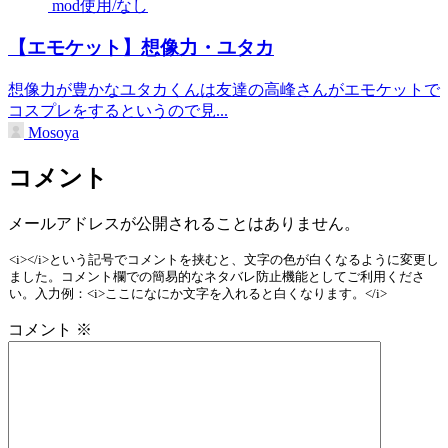
mod使用/なし
【エモケット】想像力・ユタカ
想像力が豊かなユタカくんは友達の高峰さんがエモケットで
コスプレをするというので見...
Mosoya
コメント
メールアドレスが公開されることはありません。
<i></i>という記号でコメントを挟むと、文字の色が白くなるように変更し
ました。コメント欄での簡易的なネタバレ防止機能としてご利用くださ
い。入力例：<i>ここになにか文字を入れると白くなります。</i>
コメント
※