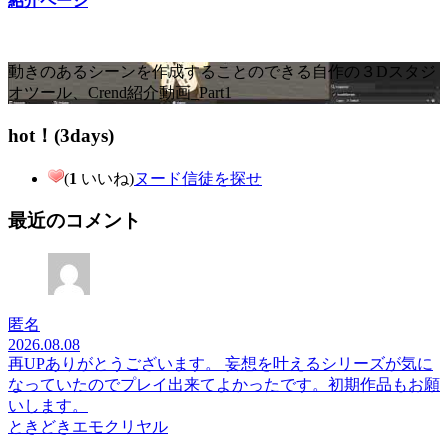
紹介ページ
動きのあるシーンを作成することのできる自作の３Dスタジ
オツール、Crend紹介動画_Part1
hot！(3days)
(
1
いいね)
ヌード信徒を探せ
最近のコメント
匿名
2026.08.08
再UPありがとうございます。 妄想を叶えるシリーズが気に
なっていたのでプレイ出来てよかったです。初期作品もお願
いします。
ときどきエモクリヤル