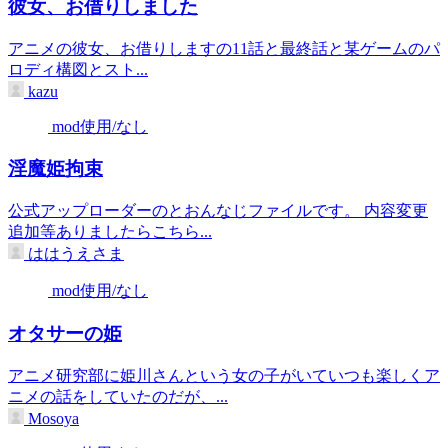
彼女、お借りしました
アニメの彼女、お借りしますの11話と最終話と某ゲームのパ
ロディ構図とスト...
kazu
mod使用/なし
淫魔姫拘束
公式アップローダーのとおんなじファイルです。 内容変更
追加等ありましたらこちら...
ははうえさま
mod使用/なし
オタサーの姫
アニメ研究部に姫川さんという女の子がいていつも楽しくア
ニメの話をしていたのだが、...
Mosoya