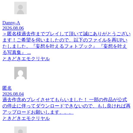
Danny-A
2026.08.06
＞匿名様過去作までプレイして頂いて誠にありがとうござい
ます！ご希望を伺いましたので、以下のファイルを再UPい
たしました。『妄想を叶えるフォトブック』 『妄想を叶え
る写真集』 ...
ときどきエモクリヤル
匿名
2026.08.04
過去作含めプレイさせてもらいました！ 一部の作品が公式
の停止に伴ってダウンロードできないので、もし良ければ再
アップロードお願いします、、、
ときどきエモクリヤル