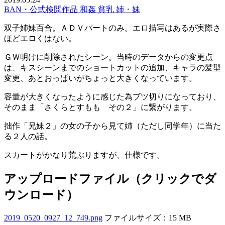
BAN・公式検閲作品
和姦
貧乳
姉・妹
双子姉妹百合。ＡＤＶパートのみ。エロ描写はあるが実際さ
ほどエロくはない。
ＧＷ明けに削除されたシーン。当時のデータからの変更点
は、キスシーンまでのショートカットの追加、キャラの髪型
変更、あとおっぱいがちょっと大きくなっています。
容量が大きくなったように感じた為ブツ切りになっており、
そのまま「さくらとすもも その２」に繋がります。
拙作「兄妹２」の女の子から見て姉（ただし同学年）に当た
る２人の話。
スカートがかなり荒ぶりますが、仕様です。
アップロードファイル（クリックでダ
ウンロード）
2019_0520_0927_12_749.png
ファイルサイズ：15 MB