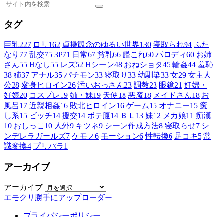
タグ
巨乳
227
ロリ
162
貞操観念のゆるい世界
130
寝取られ
94
ふた
なり
77
乱交
75
3P
71
日常
67
貧乳
66
艦これ
60
パロディ
60
お姉
さん
55
Hなし
55
レズ
52
Hシーン
48
おねショタ
45
輪姦
44
羞恥
38
姉
37
アナル
35
パチモン
33
寝取り
33
幼馴染
33
女
29
女主人
公
28
変身ヒロイン
26
汚いおっさん
23
調教
23
眼鏡
21
妊婦・
妊娠
20
コスプレ
19
姉・妹
19
天使
18
悪魔
18
メイドさん
18
お
風呂
17
近親相姦
16
敗北ヒロイン
16
ゲーム
15
オナニー
15
癒
し系
15
ビッチ
14
援交
14
ボテ腹
14
ＢＬ
13
妹
12
メカ娘
11
痴漢
10
おしっこ
10
人外
9
キツネ
9
シーン作成方法
8
寝取らせ
7
シ
ンデレラガールズ
7
ケモノ
6
モーション
6
性転換
6
足コキ
5
常
識変換
4
プリパラ
1
アーカイブ
アーカイブ
エモクリ勝手にアップローダー
プライバシーポリシー