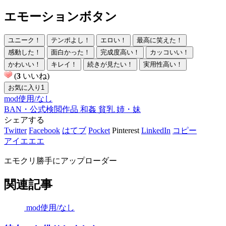
エモーションボタン
ユニーク！
テンポよし！
エロい！
最高に笑えた！
感動した！
面白かった！
完成度高い！
カッコいい！
かわいい！
キレイ！
続きが見たい！
実用性高い！
(
3
いいね)
お気に入り
1
mod使用/なし
BAN・公式検閲作品
和姦
貧乳
姉・妹
シェアする
Twitter
Facebook
はてブ
Pocket
Pinterest
LinkedIn
コピー
アイエエエ
エモクリ勝手にアップローダー
関連記事
mod使用/なし