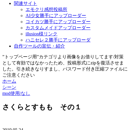
関連サイト
エモクリ感想投稿所
AI少女勝手にアップローダー
コイカツ勝手にアップローダー
カスタムメイドアップローダー
illusion様リンク
ハニセレ２勝手にアップローダ
自作ツールの宣伝・紹介
”トップページ用”カテゴリより画像をお借りしてます/対策
として有効ではなかったため、投稿形式にzipを復活させま
した。引き続きなりすまし、パスワード付き圧縮ファイルに
ご注意ください
ホーム
シーン
mod使用/なし
さくらとすもも その１
2019.05.24