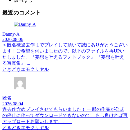
該当なし
最近のコメント
Danny-A
2026.08.06
＞匿名様過去作までプレイして頂いて誠にありがとうござい
ます！ご希望を伺いましたので、以下のファイルを再UPい
たしました。『妄想を叶えるフォトブック』 『妄想を叶え
る写真集』 ...
ときどきエモクリヤル
匿名
2026.08.04
過去作含めプレイさせてもらいました！ 一部の作品が公式
の停止に伴ってダウンロードできないので、もし良ければ再
アップロードお願いします、、、
ときどきエモクリヤル