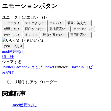
エモーションボタン
ユニーク！(1)
エロい！(1)
ユニーク！
テンポよし！
エロい！
最高に笑えた！
感動した！
面白かった！
完成度高い！
カッコいい！
かわいい！
キレイ！
続きが見たい！
実用性高い！
(
9
いいね)
お気に入り
3
mod使用/なし
姉・妹
シェアする
Twitter
Facebook
はてブ
Pocket
Pinterest
LinkedIn
コピー
みやび
エモクリ勝手にアップローダー
関連記事
mod使用/なし