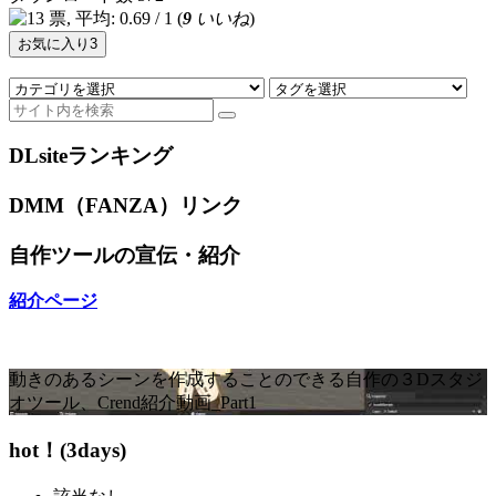
(
9
いいね
)
お気に入り
3
DLsiteランキング
DMM（FANZA）リンク
自作ツールの宣伝・紹介
紹介ページ
動きのあるシーンを作成することのできる自作の３Dスタジ
オツール、Crend紹介動画_Part1
hot！(3days)