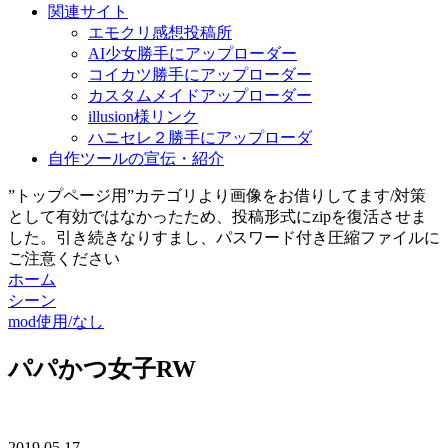
関連サイト
エモクリ感想投稿所
AI少女勝手にアップローダー
コイカツ勝手にアップローダー
カスタムメイドアップローダー
illusion様リンク
ハニセレ２勝手にアップローダ
自作ツールの宣伝・紹介
”トップページ用”カテゴリより画像をお借りしてます/対策
として有効ではなかったため、投稿形式にzipを復活させま
した。引き続きなりすまし、パスワード付き圧縮ファイルに
ご注意ください
ホーム
シーン
mod使用/なし
パパかつ女子RW
2019.05.17