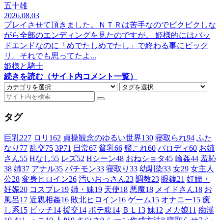
五十雄
2026.08.03
プレイさせて頂きました。ＮＴＲは苦手なのでビクビクしな
がら全部のエンディングを見たのですが。 姫様的にはバッ
ドエンドなのに「めでたしめでたし」で終わる事にビック
リ。それでも思ってたよ...
姫様と騎士
続きを読む（サイト内コメント一覧）
タグ
巨乳
227
ロリ
162
貞操観念のゆるい世界
130
寝取られ
94
ふた
なり
77
乱交
75
3P
71
日常
67
貧乳
66
艦これ
60
パロディ
60
お姉
さん
55
Hなし
55
レズ
52
Hシーン
48
おねショタ
45
輪姦
44
羞恥
38
姉
37
アナル
35
パチモン
33
寝取り
33
幼馴染
33
女
29
女主人
公
28
変身ヒロイン
26
汚いおっさん
23
調教
23
眼鏡
21
妊婦・
妊娠
20
コスプレ
19
姉・妹
19
天使
18
悪魔
18
メイドさん
18
お
風呂
17
近親相姦
16
敗北ヒロイン
16
ゲーム
15
オナニー
15
癒
し系
15
ビッチ
14
援交
14
ボテ腹
14
ＢＬ
13
妹
12
メカ娘
11
痴漢