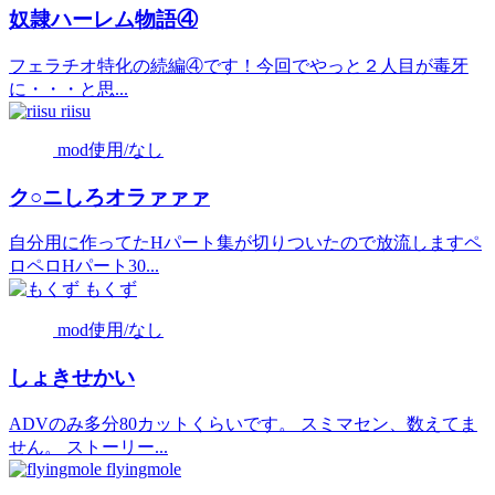
奴隷ハーレム物語④
フェラチオ特化の続編④です！今回でやっと２人目が毒牙
に・・・と思...
riisu
mod使用/なし
ク○ニしろオラァァァ
自分用に作ってたHパート集が切りついたので放流しますペ
ロペロHパート30...
もくず
mod使用/なし
しょきせかい
ADVのみ多分80カットくらいです。 スミマセン、数えてま
せん。 ストーリー...
flyingmole