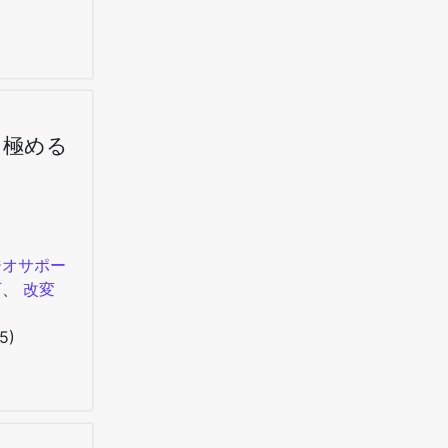
を極める
ジオサポー
可
、
改変
5)