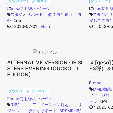
ダウンロード（304 KB）
ダウンロード（
mod使用/あり-シーン
mod使用
スタジオサポート
、
改造再配布可
、
野
スタジオサ
外
:5
変しての再
:
2023-07-01
Ekan
:
2023-05
ALTERNATIVE VERSION OF SI
☆[ges
STERS EVENING (CUCKOLD
63弾）＆
EDITION)
…
…
mod
MMD動画
ダウンロード（25 MB）
プページ可
mod使用/あり-シーン
ャラ
:4
R18/エロ
、
アニメーション対応
、
オリ
:
2023-02
ジナル
、
スタジオサポート
BDSM
R-18/