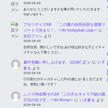
2026-08-09
ありがとうございます♪ 仕事が早い‼︎ いただきます
٩(๑❛ᴗ❛๑)۶ ﾔ…
ブカツデイズ68 「この夏の合同合宿も港屋リ
ゾートで決まり！」ーIN Volleyball clubー
に
全日ファン
より
2026-08-09
合同合宿‥ 懐かしいですね あの頃は好きな子とイチャ
イチャなんて無く ただ…
暑中見舞い申し上げます。2026(ﾟДﾟ)ﾉ
に
いざ
参る
より
2026-08-09
○川君のガチャガチャしたPVの感じが 良く出てます
ね。単純に凄いです！
ふぐり特命隊その26「この方もキャリア組の親
方日の丸です」ーIN Rionaー
に
いざ参る
より
2026-08-09