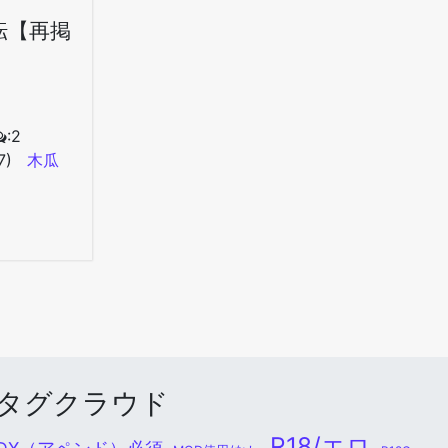
転【再掲
:2
7)
木瓜
タグクラウド
R18/エロ