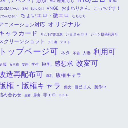
DX（アペンド）必須
MOD使用/なし
R18G
おまわりさん、こっちです！
VNGE
ROOMガール
SM
Solo Girl
ちょいエロ・微エロ
ごめんなさい
むちむち
オリジナル
アニメーション対応
キャラカード
ショタ＆ロリ
シーン投稿利用可
サムネ詐欺注意
スクリーンショット
チラ裏
テスト
トップページ可
利用可
ネタ
人妻
不倫
改変可
感想求
巨乳
制服
学生
女王様
妄想
改造再配布可
版権キャラ
爆乳
版権・版権キャラ
自己まん
痴女
製作中
詰め合わせ
非エロ
金髪
露出
ＢＢＡ