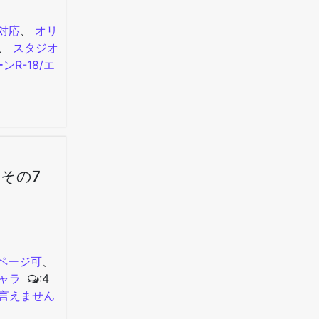
対応
、
オリ
、
スタジオ
ーン
R-18/エ
その7
ページ可
、
ャラ
:4
言えません