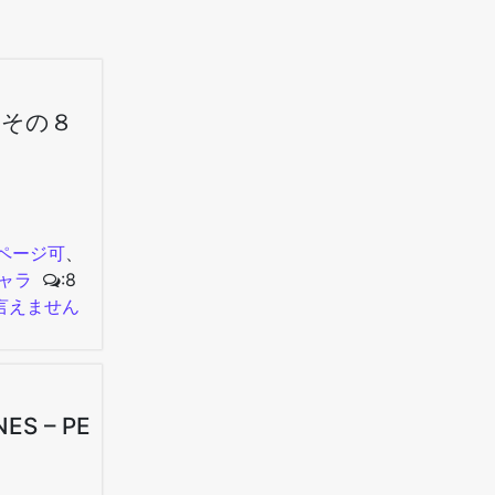
ンその８
ページ可
、
ャラ
:8
言えません
ES – PE