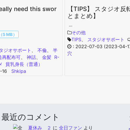
really need this swor
【TIPS】 スタジオ反
とまとめ】
…
その他
5 MB）
TIPS
、
スタジオサポート
:
2022-07-03
(2023-04-1
タジオサポート
、
不倫
、
半
穴
造再配布可
、
神話
、
金髪
R-
メ
貧乳
身長（普通）
-16
Shkipa
最近のコメント
夏休み ２
に
全日ファン
より