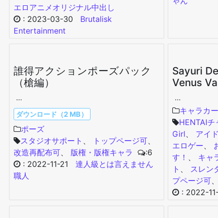
ゃん
エロ
アニメ
オリジナル
中出し
:
2023-03-30
Brutalisk
Entertainment
誰得アクションポーズパック
Sayuri De
（槍編）
Venus Va
…
…
キャラカ
ダウンロード（2 MB）
HENTAI
ポーズ
Girl
、
アイ
スタジオサポート
、
トップページ可
、
エロゲー
、
改造再配布可
、
版権・版権キャラ
:6
す！
、
キャ
:
2022-11-21
達人級とは言えません
ト
、
スレン
職人
プページ可
:
2022-11