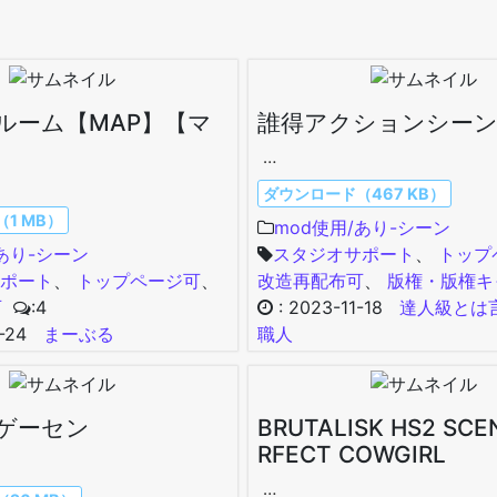
ルーム【MAP】【マ
誰得アクションシー
…
ダウンロード（467 KB）
1 MB）
mod使用/あり-シーン
/あり-シーン
スタジオサポート
、
トップ
ポート
、
トップページ可
、
改造再配布可
、
版権・版権キ
可
:4
:
2023-11-18
達人級とは
-24
まーぶる
職人
ゲーセン
BRUTALISK HS2 SCEN
RFECT COWGIRL
…