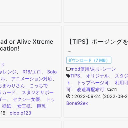
ad or Alive Xtreme
【TIPS】ポージング
cation!
…
ダウンロード（7 MB）
ード
mod使用/あり-シーン
チャレンジ
、
R18/エロ
、
Solo
TIPS
、
オリジナル
、
スタ
ドル
、
アニメーション対応
、
ト
、
トップページ可
、
利用
おまわりさん、こっちで
可
、
改造再配布可
:11
ラカード
、
スタジオサポー
:
2022-09-24
(2022-09-2
ダー
、
セクシー女優
、
トッ
Bone92ex
、
壁紙
、
女王様
、
巨乳
-18
oloolo123