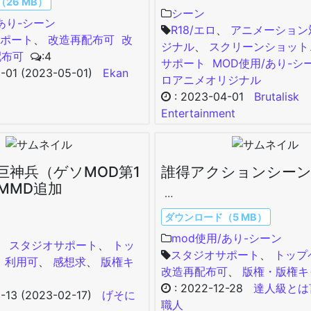
26 MB）
シーン
/あり-シーン
R18/エロ
、
アニメーション
ポート
、
改造再配布可
改
ジナル
、
スクリーンショット
配布可
:4
サポート
MOD使用/あり-シ
-01
(2023-05-01)
Ekan
ロ
アニメ
オリジナル
:
2023-04-01
Brutalisk
Entertainment
o]巨神兵（ゲソMOD第1
誰得アクションシーン
MMD追加
…
ダウンロード（5 MB）
mod使用/あり-シーン
、
スタジオサポート
、
トッ
スタジオサポート
、
トップ
、
利用可
、
感想求
、
版権キ
改造再配布可
、
版権・版権キ
:
2022-12-28
達人級とは
-13
(2023-02-17)
げそに
職人