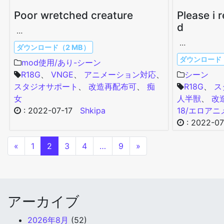
Рoor wretched creature
Please i 
d
…
…
ダウンロード（2 MB）
ダウンロード（
mod使用/あり-シーン
R18G
、
VNGE
、
アニメーション対応
、
シーン
スタジオサポート
、
改造再配布可
、
痴
R18G
、
ス
女
人半獣
、
改
:
2022-07-17
Shkipa
18/エロ
アニ
:
2022-07
«
1
2
3
4
…
9
»
アーカイブ
2026年8月
(52)