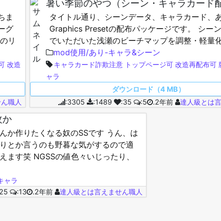
暑い季節のやつ（シーン・キャラカード
ちま
タイトル通り、シーンデータ、キャラカード、
ーグ
Graphics Presetの配布パッケージです。 シ
ンのリ
でいただいた浅瀬のビーチマップを調整・軽量
です。製作者様の名前覚えておらず申し訳ない
mod使用/あり-キャラ&シーン
で…
可
改造
キャラカード詐欺注意
トップページ可
改造再配布可
ャラ
ダウンロード（4 MB）
せん職人
:3305
:1489
:35
:5
.2年前
達人級とは
枚か
んか作りたくなる奴のSSです うん、は
りとか言うのも野暮な気がするので適
えます笑 NGSSの値色々いじったり、
イティングの練習とかの産物です。壁紙…
キャラ
:25
:13
.2年前
達人級とは言えません職人