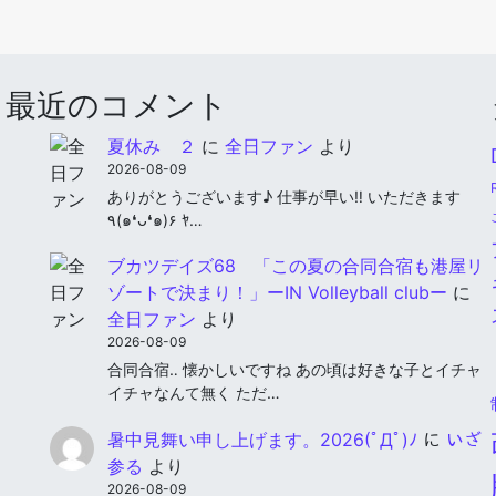
最近のコメント
夏休み ２
に
全日ファン
より
2026-08-09
ありがとうございます♪ 仕事が早い‼︎ いただきます
٩(๑❛ᴗ❛๑)۶ ﾔ…
ブカツデイズ68 「この夏の合同合宿も港屋リ
ゾートで決まり！」ーIN Volleyball clubー
に
全日ファン
より
2026-08-09
合同合宿‥ 懐かしいですね あの頃は好きな子とイチャ
イチャなんて無く ただ…
暑中見舞い申し上げます。2026(ﾟДﾟ)ﾉ
に
いざ
参る
より
2026-08-09