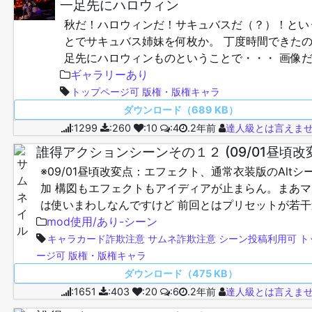
一足先にハロウィン
秋だ！ハロウィンだ！サキュバスだ（？）！とい
とでサキュバス姉妹を何枚か。 丁度時間できた
足先にハロウィンものということで・・・ 画像
すがよろしければどうぞ！…
ギャラリーあり
トップページ可
版権・版権キャラ
ダウンロード（689 KB）
:1299
:260
:10
:4
.2年前
達人級とは言えま
誰得アクションシーンその１２ (09/01昼頃改
※09/01昼頃改変点：エフェクト、通常衣装版のAltシ
加 構図もエフェクトもアイディアが止まらん。まあ
は使いまわしなんですけど 前回とはプリセットが若
ので念のために同梱しました やっぱり羽織あると画面
mod使用/あり-シーン
キャラカード詐欺注意
サムネ詐欺注意
シーン投稿利用可
ト
ージ可
版権・版権キャラ
ダウンロード（475 KB）
:1651
:403
:20
:6
.2年前
達人級とは言えま