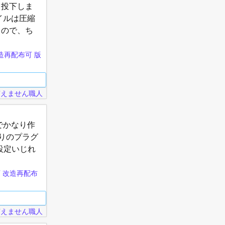
て投下しま
イルは圧縮
るので、ち
方はギャラ
造再配布可
版
言えません職人
でかなり作
りのプラグ
r設定いじれ
ろしければ
可
改造再配布
言えません職人