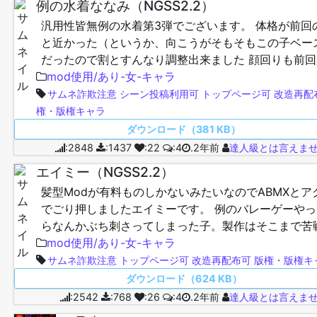
例の水着ななみ（NGSS2.2）
汎用性皆無例の水着第3弾でございます。 体格が前回
と近かった（というか、向こうがそもそもこの子ベー
だったので割とすんなり調整出来ました 顔回りも前回
微調整。メッシュ再現が地味に手間取った笑 Mod等
mod使用/あり-女-キャラ
よ…
サムネ詐欺注意
シーン投稿利用可
トップページ可
改造再配
権・版権キャラ
ダウンロード（381 KB）
:2848
:1437
:22
:4
.2年前
達人級とは言えま
エイミー（NGSS2.2）
髪型Modが有料ものしかないみたいなのでABMXとア
でごり押しましたエイミーです。 例のバレーゲーやっ
らなんかぶち刺さってしまった子。製作はそこまで苦
しませんでした。割と特徴はっきりしてる顔だったか
mod使用/あり-女-キャラ
AB…
サムネ詐欺注意
トップページ可
改造再配布可
版権・版権キ
ダウンロード（624 KB）
:2542
:768
:26
:4
.2年前
達人級とは言えま