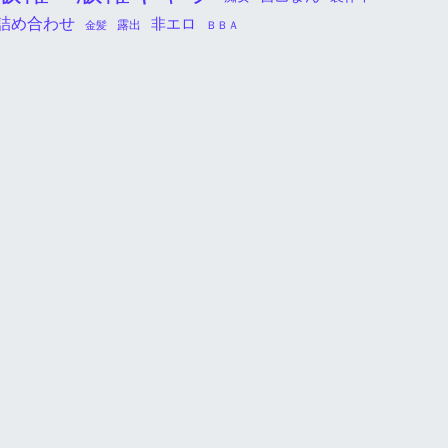
詰め合わせ
非エロ
金髪
露出
ＢＢＡ