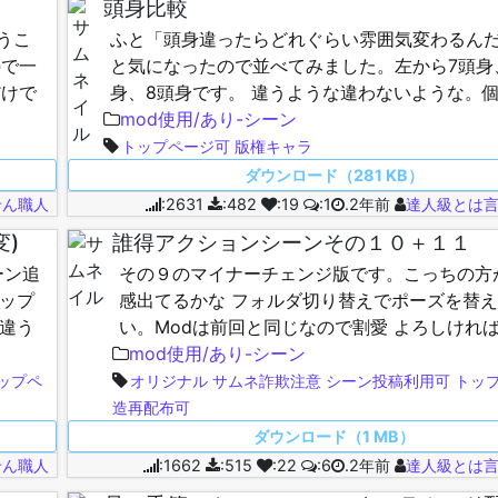
頭身比較
うこ
ふと「頭身違ったらどれぐらい雰囲気変わるん
ので一
と気になったので並べてみました。左から7頭身、
だけで
身、8頭身です。 違うような違わないような。
ランスいいと感じるのは7.5頭身かな。 だから
mod使用/あり-シーン
小…
トップページ可
版権キャラ
ダウンロード（281 KB）
せん職人
:2631
:482
:19
:1
.2年前
達人級とは
変)
誰得アクションシーンその１０＋１１
ーン追
その９のマイナーチェンジ版です。こっちの方
マップ
感出てるかな フォルダ切り替えでポーズを替
干違う
い。Modは前回と同じなので割愛 よろしけれ
…
ぞ！…
mod使用/あり-シーン
ップペ
オリジナル
サムネ詐欺注意
シーン投稿利用可
トッ
造再配布可
ダウンロード（1 MB）
せん職人
:1662
:515
:22
:6
.2年前
達人級とは