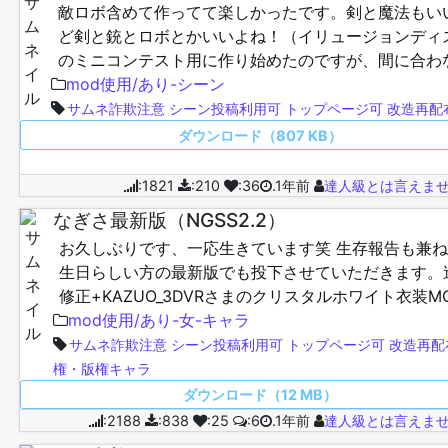
敵ロボ含めて作ってて楽しかったです。剣と魔法もい
ど剣と銃とロボとかいいよね！（イリュージョンディ
のミニコンテスト用に作り始めたのですが、間に合わ
っただけ シーンデータとGraphics用のプリセットが
mod使用/あり-シーン
い…
サムネ詐欺注意
シーン投稿利用可
トップページ可
改造再配
ダウンロード（807 KB）
:1821
:210
:36
.1年前
達人級とは言えま
なぎさ最新版（NGSS2.2）
お久しぶりです、一応生きています笑 生存報告も兼
生日らしい方の最新版でも投下させていただきます。
修正+KAZUO_3DVRさまのクリスタルホワイト衣装M
OcclusionMapを差し替えて透け効果を入れて…
mod使用/あり-女-キャラ
サムネ詐欺注意
シーン投稿利用可
トップページ可
改造再配
権・版権キャラ
ダウンロード（12 MB）
:2188
:838
:25
:6
.1年前
達人級とは言えま