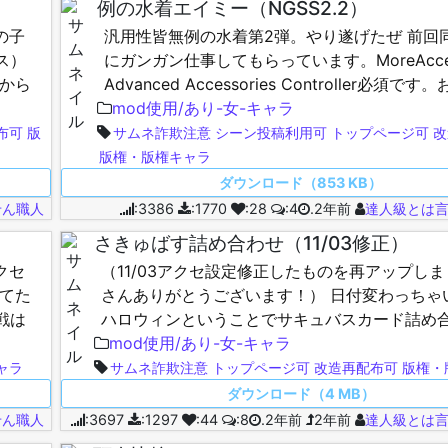
例の水着エイミー（NGSS2.2）
の子
汎用性皆無例の水着第2弾。やり遂げたぜ 前回
ス）
にガンガン仕事してもらっています。MoreAccess
から
Advanced Accessories Controller必須で
は割愛
脱ぎも対応してるよ…
mod使用/あり-女-キャラ
布可
版
サムネ詐欺注意
シーン投稿利用可
トップページ可
改
版権・版権キャラ
ダウンロード（853 KB）
せん職人
:3386
:1770
:28
:4
.2年前
達人級とは
さきゅばす詰め合わせ（11/03修正）
クセ
（11/03アクセ設定修正したものを再アップしま
てた
さんありがとうございます！） 日付変わっちゃ
戦は
ハロウィンということでサキュバスカード詰め
な？
す。 各キャラのroy12氏のMod、Material …
mod使用/あり-女-キャラ
ャラ
サムネ詐欺注意
トップページ可
改造再配布可
版権・
ダウンロード（4 MB）
せん職人
:3697
:1297
:44
:8
.2年前
2年前
達人級とは