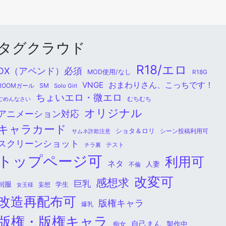
タグクラウド
R18/エロ
DX（アペンド）必須
MOD使用/なし
R18G
おまわりさん、こっちです！
VNGE
ROOMガール
SM
Solo Girl
ちょいエロ・微エロ
ごめんなさい
むちむち
オリジナル
アニメーション対応
キャラカード
ショタ＆ロリ
シーン投稿利用可
サムネ詐欺注意
スクリーンショット
チラ裏
テスト
トップページ可
利用可
ネタ
人妻
不倫
改変可
感想求
巨乳
制服
学生
女王様
妄想
改造再配布可
版権キャラ
爆乳
版権・版権キャラ
自己まん
痴女
製作中