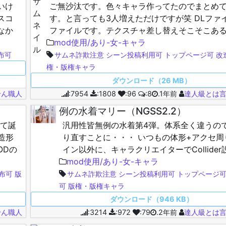
いけ
ご無沙汰です。色々キャラ作ってたのでまとめ
スコ
す。と言っても3人増えただけですが笑 DLファ
なか
ファイルです。テクスチャ差し替えそこそこあ
入って
ょっとデカめかもです。全部いらねーよと言う
mod使用/あり-女-キャラ
リー右ク…
布可
サムネ詐欺注意
シーン投稿利用可
トップページ可
改
権・版権キャラ
ダウンロード（26 MB）
せん職人
:7954
:1808
:96
:8
.1年前
達人級とは
例の水着マリー（NGSS2.2）
ねて誕
汎用性皆無例の水着第4弾。体系全く違うの
造形
り直すことに・・・ いつもの体形+アクセ周
ODの
イン以外に、キャラクリエイターでCollide
るプラグイン（名前忘れた笑）必須です よ
mod使用/あり-女-キャラ
どうぞ！…
布可
版
サムネ詐欺注意
シーン投稿利用可
トップページ
可
版権・版権キャラ
ダウンロード（946 KB）
せん職人
:3214
:972
:79
.2年前
達人級とは