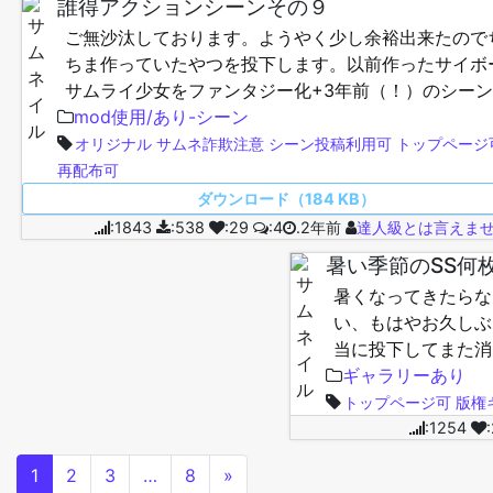
誰得アクションシーンその９
ご無沙汰しております。ようやく少し余裕出来たので
ちま作っていたやつを投下します。以前作ったサイボ
サムライ少女をファンタジー化+3年前（！）のシー
メイク的な感じ。 いつものABMX、MaterialEdito…
mod使用/あり-シーン
オリジナル
サムネ詐欺注意
シーン投稿利用可
トップページ
再配布可
ダウンロード（184 KB）
:1843
:538
:29
:4
.2年前
達人級とは言えま
暑い季節のSS何
暑くなってきたらな
い、もはやお久しぶ
当に投下してまた消
Graphicsのラ
ギャラリーあり
トップページ可
版権
:1254
1
2
3
…
8
»