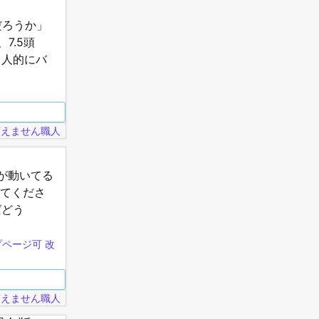
だろうか」
7.5頭
個人的にバ
なんだという
言えません職人
が動いてる
えてくださ
ばどう
プページ可
改
言えません職人