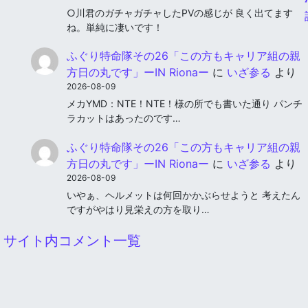
○川君のガチャガチャしたPVの感じが 良く出てます
ね。単純に凄いです！
ふぐり特命隊その26「この方もキャリア組の親
方日の丸です」ーIN Rionaー
に
いざ参る
より
2026-08-09
メカYMD：NTE！NTE！様の所でも書いた通り パンチ
ラカットはあったのです…
ふぐり特命隊その26「この方もキャリア組の親
方日の丸です」ーIN Rionaー
に
いざ参る
より
2026-08-09
いやぁ、ヘルメットは何回かかぶらせようと 考えたん
ですがやはり見栄えの方を取り…
サイト内コメント一覧