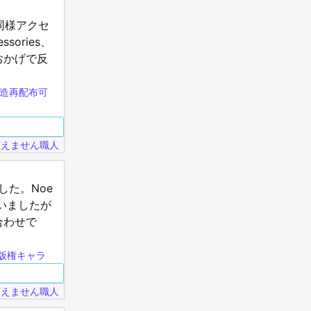
同様アクセ
ories、
す。おかげで反
造再配布可
言えません職人
した。Noe
いましたが
合わせで
版権キャラ
言えません職人