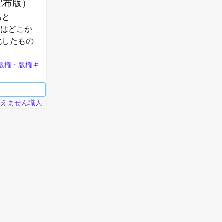
配布版）
あと
ーンはどこか
化したもの
。シーンが
版権・版権キ
言えません職人