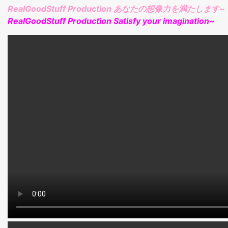
RealGoodStuff Production あなたの想像力を満たします~
RealGoodStuff Production Satisfy your imagination~