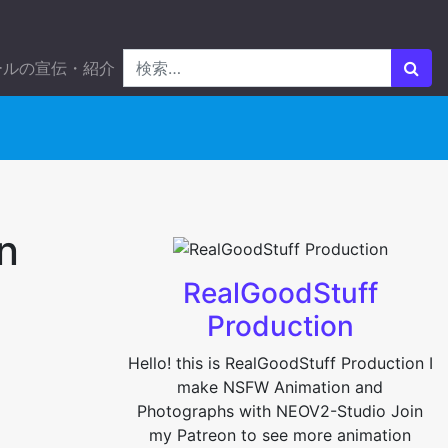
ールの宣伝・紹介
n
RealGoodStuff
Production
Hello! this is RealGoodStuff Production I
make NSFW Animation and
Photographs with NEOV2-Studio Join
my Patreon to see more animation