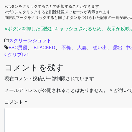
+ボタンをクリックすることで追加することができます
×ボタンをクリックすると削除確認メッセージが表示されます
虫眼鏡マークをクリックすると同じボタンをつけられた記事の一覧が表示
※ボタンを押した回数はキャッシュされるため、表示が反映
スクリーンショット
BBC男優
、
BLACKED
、
不倫
、
人妻
、
想い出
、
露出
中
投稿ナビゲーション
クリプレ1
コメントを残す
現在コメント投稿が一部制限されています
メールアドレスが公開されることはありません。
※
が付いて
コメント
*