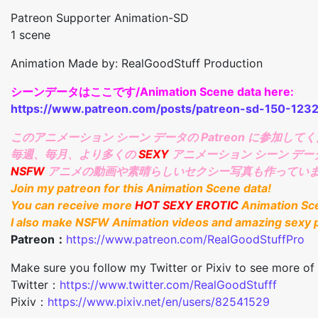
Patreon Supporter Animation-SD
1 scene
Animation Made by: RealGoodStuff Production
シーンデータはここです/Animation Scene data here:
https://www.patreon.com/posts/patreon-sd-150-123
このアニメーション シーン データの Patreon に参加して
毎週、毎月、より多くの
SEXY
アニメーション シーン デ
NSFW
アニメの動画や素晴らしいセクシー写真も作っていま
Join my patreon for this Animation Scene data!
You can receive more
HOT SEXY EROTIC
Animation Sc
I also make NSFW Animation videos and amazing sexy p
Patreon：
https://www.patreon.com/RealGoodStuffPro
Make sure you follow my Twitter or Pixiv to see more of
Twitter：
https://www.twitter.com/RealGoodStufff
Pixiv：
https://www.pixiv.net/en/users/82541529