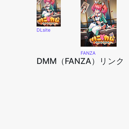
DLsite
FANZA
DMM（FANZA）リンク