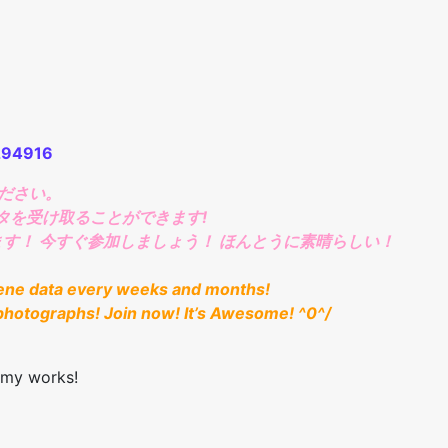
294916
ください。
ータを受け取ることができます!
す！ 今すぐ参加しましょう！ ほんとうに素晴らしい！
ene data every weeks and months!
hotographs! Join now! It’s Awesome! ^0^/
 my works!