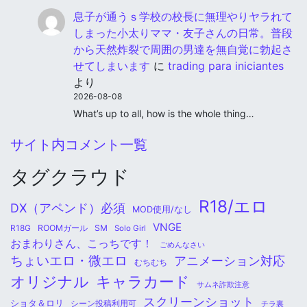
息子が通うｓ学校の校長に無理やりヤラれて
しまった小太りママ・友子さんの日常。普段
から天然炸裂で周囲の男達を無自覚に勃起さ
せてしまいます
に
trading para iniciantes
より
2026-08-08
What’s up to all, how is the whole thing…
サイト内コメント一覧
タグクラウド
R18/エロ
DX（アペンド）必須
MOD使用/なし
VNGE
ROOMガール
SM
R18G
Solo Girl
おまわりさん、こっちです！
ごめんなさい
ちょいエロ・微エロ
アニメーション対応
むちむち
オリジナル
キャラカード
サムネ詐欺注意
スクリーンショット
ショタ＆ロリ
シーン投稿利用可
チラ裏