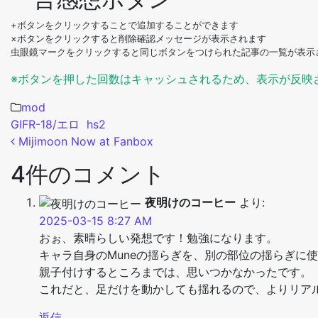
+ボタンをクリックすることで追加することができます
×ボタンをクリックすると削除確認メッセージが表示されます
虫眼鏡マークをクリックすると同じボタンをつけられた記事の一覧が表示
※ボタンを押した回数はキャッシュされるため、表示が反映
mod
GIF
R-18/エロ
hs2
投稿ナビゲーション
Mijimoon Now at Fanbox
4件のコメント
夜明けのコーヒー
より:
2025-03-15 8:27 AM
おぉ、素晴らしい発想です！勉強になります。
キャラ自身のMuneの揺らぎを、別の部位の揺らぎに使うこ
親子付けするところまでは、思いつかなかったです。
これだと、足だけを動かしても揺れるので、よりリア
返信