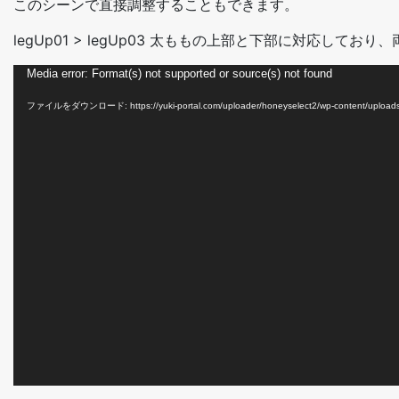
このシーンで直接調整することもできます。
legUp01 > legUp03 太ももの上部と下部に対応して
動
Media error: Format(s) not supported or source(s) not found
画
ファイルをダウンロード: https://yuki-portal.com/uploader/honeyselect2/wp-content/upload
プ
レ
ー
ヤ
ー