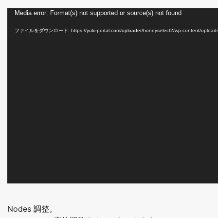
動
Media error: Format(s) not supported or source(s) not found
画
ファイルをダウンロード: https://yuki-portal.com/uploader/honeyselect2/wp-content/upload
プ
レ
ー
ヤ
ー
Nodes 調整。