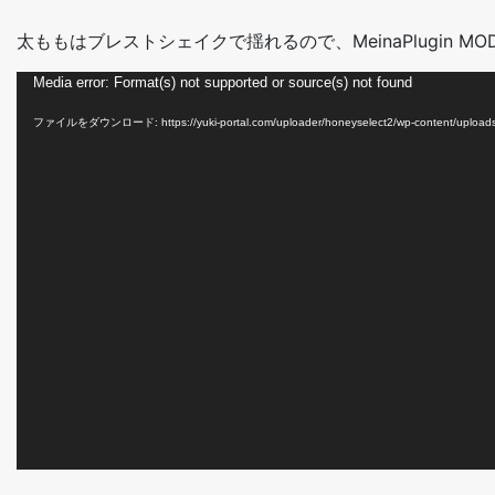
太ももはブレストシェイクで揺れるので、MeinaPlugin M
動
Media error: Format(s) not supported or source(s) not found
画
ファイルをダウンロード: https://yuki-portal.com/uploader/honeyselect2/wp-content/upload
プ
レ
ー
ヤ
ー