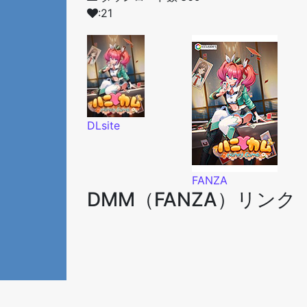
:21
DLsite
FANZA
DMM（FANZA）リンク