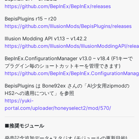
https://github.com/BepInEx/BepInEx/releases
BepisPlugins r15 – r20
https://github.com/IllusionMods/BepisPlugins/releases
Illusion Modding API v1.13 – v1.42.2
https://github.com/IllusionMods/IllusionModdingAPI/rele
BepInEx.ConfigurationManager v13.0 – v18.4 (F1キーで
プラグイン毎のショートカットキーを管理できます)
https://github.com/BepInEx/BepInEx.ConfigurationManag
BepisPlugins は Bone92ex さんの「AI少女用zipmodの
HS2への適用について」を参照
https://yuki-
portal.com/uploader/honeyselect2/mod/570/
■推奨モジュール
発売記念追加データ+スタジオ (モジュールの更新目的)