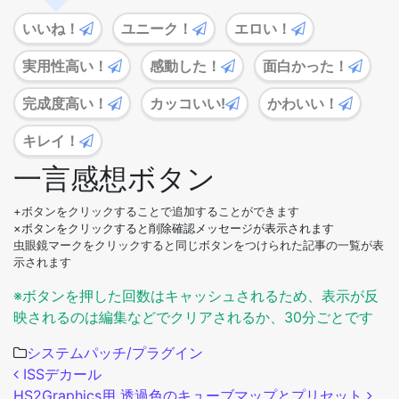
いいね！
ユニーク！
エロい！
実用性高い！
感動した！
面白かった！
完成度高い！
カッコいい!
かわいい！
キレイ！
一言感想ボタン
+ボタンをクリックすることで追加することができます
×ボタンをクリックすると削除確認メッセージが表示されます
虫眼鏡マークをクリックすると同じボタンをつけられた記事の一覧が表
示されます
※ボタンを押した回数はキャッシュされるため、表示が反
映されるのは編集などでクリアされるか、30分ごとです
システムパッチ/プラグイン
投稿ナビゲーション
ISSデカール
HS2Graphics用 透過色のキューブマップとプリセット