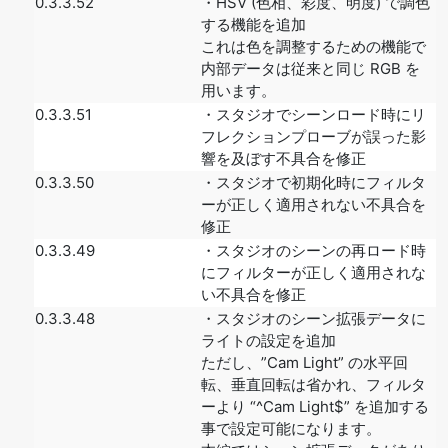
0.3.3.52
・HSV (色相、彩度、明度) で調色
する機能を追加
これは色を調整するための機能で
内部データは従来と同じ RGB を
用います。
0.3.3.51
・スタジオでシーンロード時にリ
フレクションプローブが誤った影
響を及ぼす不具合を修正
0.3.3.50
・スタジオで初期化時にフィルタ
ーが正しく適用されない不具合を
修正
0.3.3.49
・スタジオのシーンの再ロード時
にフィルターが正しく適用されな
い不具合を修正
0.3.3.48
・スタジオのシーン拡張データに
ライトの設定を追加
ただし、”Cam Light” の水平回
転、垂直回転は省かれ、フィルタ
ーより “^Cam Light$” を追加する
事で設定可能になります。