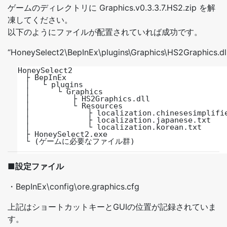
ゲームのディレクトリに Graphics.v0.3.3.7.HS2.zip を解
凍してください。
以下のようにファイルが配置されていれば成功です。
“HoneySelect2\BepInEx\plugins\Graphics\HS2Graphics.dl
HoneySelect2

　├ BepInEx

　│ 　└ plugins

　│ 　　　└ Graphics

　│ 　　　　　├ HS2Graphics.dll

　│ 　　　　　└ Resources

　│ 　　　　　　　├ localization.chinesesimplifie
　│ 　　　　　　　├ localization.japanese.txt

　│ 　　　　　　　└ localization.korean.txt

　├ HoneySelect2.exe

　└ (ゲームに必要なファイル群)
■設定ファイル
・BepInEx\config\ore.graphics.cfg
上記はショートカットキーとGUIの位置が記録されていま
す。