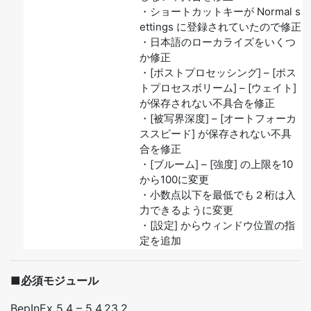
・ショートカットキーが Normal s
ettings に登録されていたので修正
・日本語のローカライズをいくつ
か修正
・[ポストプロセッシング] – [ポス
トプロセスボリーム] – [ウェイト]
が保存されない不具合を修正
・[被写界深度] – [オートフォーカ
ススピード] が保存されない不具
合を修正
・[ブルーム] – [強度] の上限を10
から100に変更
・小数点以下を最低でも２桁は入
力できるように変更
・[設定] からウィンドウ位置の指
定を追加
■必須モジュール
BepInEx 5.4 – 5.4.23.2