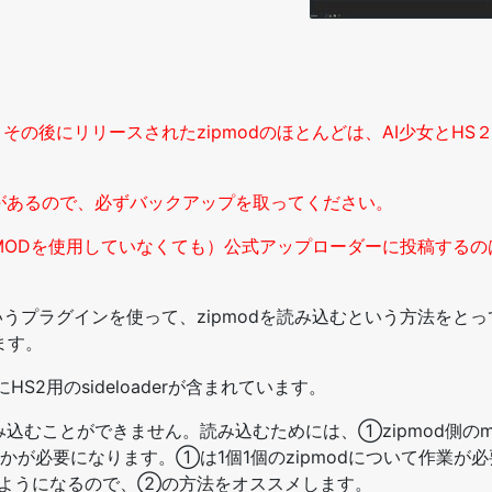
その後にリリースされたzipmodのほとんどは、AI少女とHS
があるので、必ずバックアップを取ってください。
MODを使用していなくても）公式アップローダーに投稿するの
rというプラグインを使って、zipmodを読み込むという方法をと
ます。
S2用のsideloaderが含まれています。
を読み込むことができません。読み込むためには、①zipmod側のmanif
いずれかが必要になります。①は1個1個のzipmodについて作業が
めるようになるので、②の方法をオススメします。