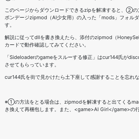
このページからダウンロードできるzipを解凍すると、②の方法
ボンデージzipmod（AI少女用）の入った「mods」フォ
す。
解説に従ってdllを書き換えたら、添付のzipmod（Honey
カードで動作確認してみてください。
「Sideloaderのgameをスルーする修正」はcur144
させてもらっています。
cur144氏を街で見かけたら土下座して感謝することを忘れ
※①の方法をとる場合は、zipmodを解凍すると出てくるmanif
き換えて再梱包します。
また、<game>AI Girl</g