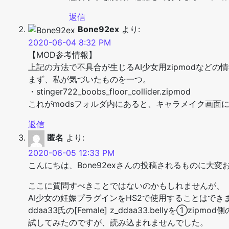
返信
Bone92ex
より:
2020-06-04 8:32 PM
【MOD参考情報】
上記の方法で不具合が生じるAI少女用zipmodなど
まず、私が気づいたものを一つ。
・stinger722_boobs_floor_collider.zipmod
これがmodsフォルダ内にあると、キャラメイク画面
返信
匿名
より:
2020-06-05 12:33 PM
こんにちは、Bone92exさんの投稿されるものに大
ここに質問すべきことではないのかもしれませんが、
AI少女の妊娠プラグインをHS2で使用することはでき
ddaa33氏の[Female] z_ddaa33.bellyを①zipmo
試してみたのですが、読み込まれませんでした。