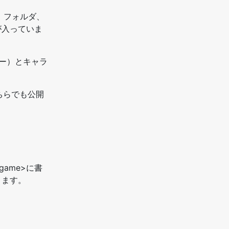
正」フォルダ、
が入っていま
コピー）とキャラ
こちらでも公開
</game>に書
ります。