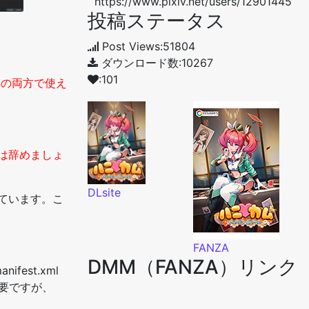
https://www.pixiv.net/users/12901445
投稿ステータス
Post Views:51804
ダウンロード数:10267
:101
２の両方で使え
は辞めましょ
DLsite
っています。こ
FANZA
DMM（FANZA）リンク
est.xml
必要ですが、