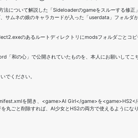
について解説した「Sideloaderのgameをスルーする修
ルダ、サムネの娘のキャラカードが入った「userdata」フォルダ
Select2.exeのあるルートディレクトリにmodsフォルダごと
氏がdiscord「和の心」で公開されていたものを、本人にお願いして
ないでください。
est.xmlを開き、
<game>AI Girl</game>を<game>HS2
ame>の行を丸ごと削除すれば、AI少女とHS2の両方で使えるようにな