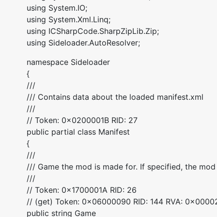
using System.IO;
using System.Xml.Linq;
using ICSharpCode.SharpZipLib.Zip;
using Sideloader.AutoResolver;
namespace Sideloader
{
///
/// Contains data about the loaded manifest.xml
///
// Token: 0x0200001B RID: 27
public partial class Manifest
{
///
/// Game the mod is made for. If specified, the mod 
///
// Token: 0x1700001A RID: 26
// (get) Token: 0x06000090 RID: 144 RVA: 0x0000
public string Game