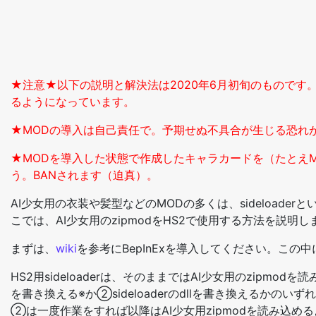
★注意★以下の説明と解決法は2020年6月初旬のものです。
るようになっています。
★MODの導入は自己責任で。予期せぬ不具合が生じる恐れ
★MODを導入した状態で作成したキャラカードを（たとえ
う。BANされます（迫真）。
AI少女用の衣装や髪型などのMODの多くは、sideloade
こでは、AI少女用のzipmodをHS2で使用する方法を説明し
まずは、
wiki
を参考にBepInExを導入してください。この中にH
HS2用sideloaderは、そのままではAI少女用のzipmod
を書き換える※か②sideloaderのdllを書き換えるかの
②は一度作業をすれば以降はAI少女用zipmodを読み込