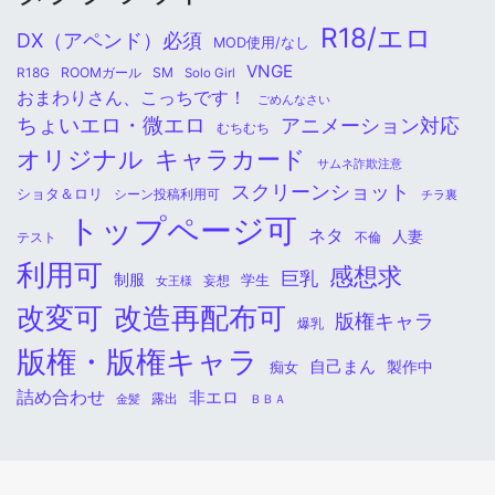
R18/エロ
DX（アペンド）必須
MOD使用/なし
VNGE
ROOMガール
SM
R18G
Solo Girl
おまわりさん、こっちです！
ごめんなさい
ちょいエロ・微エロ
アニメーション対応
むちむち
オリジナル
キャラカード
サムネ詐欺注意
スクリーンショット
ショタ＆ロリ
シーン投稿利用可
チラ裏
トップページ可
ネタ
人妻
不倫
テスト
利用可
感想求
巨乳
制服
学生
女王様
妄想
改変可
改造再配布可
版権キャラ
爆乳
版権・版権キャラ
自己まん
痴女
製作中
詰め合わせ
非エロ
金髪
露出
ＢＢＡ