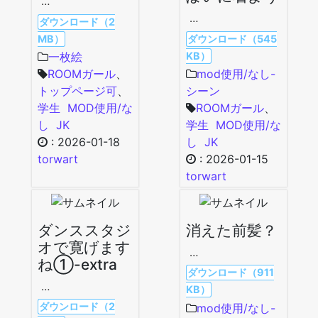
…
…
ダウンロード（2
MB）
ダウンロード（545
KB）
一枚絵
ROOMガール
、
mod使用/なし-
トップページ可
、
シーン
学生
MOD使用/な
ROOMガール
、
し
JK
学生
MOD使用/な
:
2026-01-18
し
JK
torwart
:
2026-01-15
torwart
ダンススタジ
消えた前髪？
オで寛げます
…
ね①-extra
ダウンロード（911
…
KB）
ダウンロード（2
mod使用/なし-