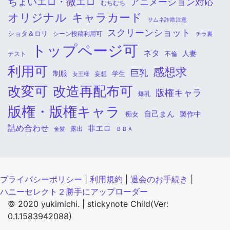
ちょいエロ・微エロ
アニメーション対応
むちむち
オリジナル
キャラカード
サムネ詐欺注意
スクリーンショット
ショタ＆ロリ
シーン投稿利用可
チラ裏
トップページ可
ネタ
人妻
不倫
テスト
利用可
感想求
巨乳
制服
学生
女王様
妄想
改変可
改造再配布可
版権キャラ
爆乳
版権・版権キャラ
自己まん
痴女
製作中
詰め合わせ
非エロ
金髪
露出
ＢＢＡ
プライバシーポリシー
|
利用規約
|
退会のお手続き
|
ハニーセレクト２勝手にアップローダー
© 2020 yukimichi. |
stickynote Child(Ver:
0.1.1583942088)