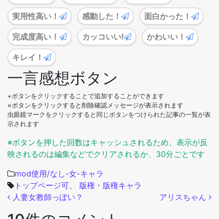
実用性高い！
感動した！
面白かった！
完成度高い！
カッコいい!
かわいい！
キレイ！
一言感想ボタン
+ボタンをクリックすることで追加することができます
×ボタンをクリックすると削除確認メッセージが表示されます
虫眼鏡マークをクリックすると同じボタンをつけられた記事の一覧が表
示されます
※ボタンを押した回数はキャッシュされるため、表示が反
映されるのは編集などでクリアされるか、30分ごとです
mod使用/なし-女-キャラ
トップページ可
、
版権・版権キャラ
投稿ナビゲーション
人妻女教師っぽい？
アリスちゃん