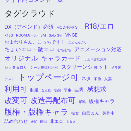
タグクラウド
R18/エロ
DX（アペンド）必須
MOD使用/なし
VNGE
ROOMガール
SM
R18G
Solo Girl
おまわりさん、こっちです！
ごめんなさい
ちょいエロ・微エロ
アニメーション対応
むちむち
オリジナル
キャラカード
サムネ詐欺注意
スクリーンショット
ショタ＆ロリ
シーン投稿利用可
チラ裏
トップページ可
ネタ
人妻
不倫
テスト
利用可
感想求
巨乳
制服
学生
女王様
妄想
改変可
改造再配布可
版権キャラ
爆乳
版権・版権キャラ
自己まん
痴女
製作中
詰め合わせ
非エロ
金髪
露出
ＢＢＡ