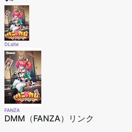
DLsite
FANZA
DMM（FANZA）リンク