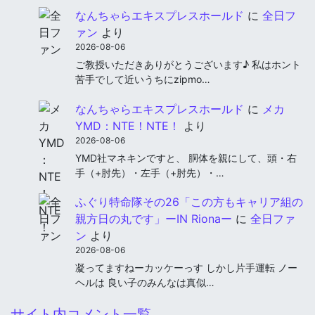
なんちゃらエキスプレスホールド
に
全日フ
ァン
より
2026-08-06
ご教授いただきありがとうございます♪ 私はホント
苦手でして近いうちにzipmo…
なんちゃらエキスプレスホールド
に
メカ
YMD：NTE！NTE！
より
2026-08-06
YMD社マネキンですと、 胴体を親にして、頭・右
手（+肘先）・左手（+肘先）・…
ふぐり特命隊その26「この方もキャリア組の
親方日の丸です」ーIN Rionaー
に
全日ファ
ン
より
2026-08-06
凝ってますねーカッケーっす しかし片手運転 ノー
ヘルは 良い子のみんなは真似…
サイト内コメント一覧