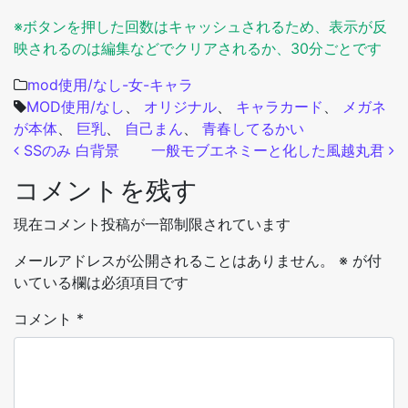
※ボタンを押した回数はキャッシュされるため、表示が反
映されるのは編集などでクリアされるか、30分ごとです
mod使用/なし-女-キャラ
MOD使用/なし
、
オリジナル
、
キャラカード
、
メガネ
が本体
、
巨乳
、
自己まん
、
青春してるかい
投稿ナビゲーション
SSのみ 白背景
一般モブエネミーと化した風越丸君
コメントを残す
現在コメント投稿が一部制限されています
メールアドレスが公開されることはありません。
※
が付
いている欄は必須項目です
コメント
*