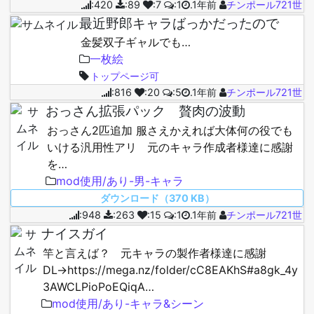
:420
:89
:7
:1
.1年前
チンポール721世
最近野郎キャラばっかだったので
金髪双子ギャルでも…
一枚絵
トップページ可
:816
:20
:5
.1年前
チンポール721世
おっさん拡張パック 贅肉の波動
おっさん2匹追加 服さえかえれば大体何の役でも
いける汎用性アリ 元のキャラ作成者様達に感謝
を…
mod使用/あり-男-キャラ
ダウンロード（370 KB）
:948
:263
:15
:1
.1年前
チンポール721世
ナイスガイ
竿と言えば？ 元キャラの製作者様達に感謝
DL→https://mega.nz/folder/cC8EAKhS#a8gk_4y
3AWCLPioPoEQiqA…
mod使用/あり-キャラ&シーン