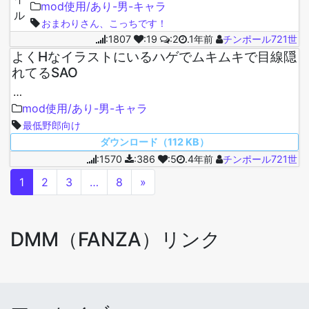
DL→https://mega.nz/folder/0aUAGDDZ#-
mod使用/あり-男-キャラ
jDH4MraDH-aAGJZky…
おまわりさん、こっちです！
:1807
:19
:2
.1年前
チンポール721世
よくHなイラストにいるハゲでムキムキで目線隠
れてるSAO
…
mod使用/あり-男-キャラ
最低野郎向け
ダウンロード（112 KB）
:1570
:386
:5
.4年前
チンポール721世
1
2
3
…
8
»
DMM（FANZA）リンク