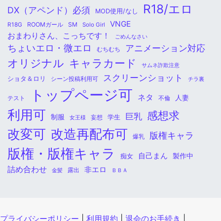
R18/エロ
DX（アペンド）必須
MOD使用/なし
VNGE
ROOMガール
SM
R18G
Solo Girl
おまわりさん、こっちです！
ごめんなさい
ちょいエロ・微エロ
アニメーション対応
むちむち
オリジナル
キャラカード
サムネ詐欺注意
スクリーンショット
ショタ＆ロリ
シーン投稿利用可
チラ裏
トップページ可
ネタ
人妻
不倫
テスト
利用可
感想求
巨乳
制服
学生
女王様
妄想
改変可
改造再配布可
版権キャラ
爆乳
版権・版権キャラ
自己まん
痴女
製作中
詰め合わせ
非エロ
金髪
露出
ＢＢＡ
プライバシーポリシー
|
利用規約
|
退会のお手続き
|