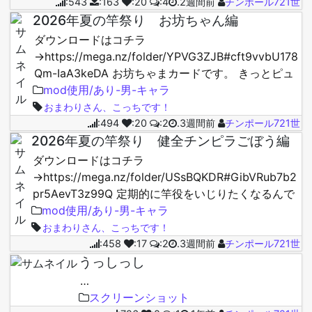
:543
:163
:20
:4
.2週間前
チンポール721世
2026年夏の竿祭り お坊ちゃん編
ダウンロードはコチラ
→https://mega.nz/folder/YPVG3ZJB#cft9vvbU178
Qm-IaA3keDA お坊ちゃまカードです。 きっとピュ
アなんやろなぁ・・・。 ☆こちらのキャラ…
mod使用/あり-男-キャラ
おまわりさん、こっちです！
:494
:20
:2
.3週間前
チンポール721世
2026年夏の竿祭り 健全チンピラごぼう編
ダウンロードはコチラ
→https://mega.nz/folder/USsBQKDR#GibVRub7b2
pr5AevT3z99Q 定期的に竿役をいじりたくなるんで
すよね2026年版チンピラ・チャラオ編です。 是非と
mod使用/あり-男-キャラ
も皆…
おまわりさん、こっちです！
:458
:17
:2
.3週間前
チンポール721世
うっしっし
…
スクリーンショット