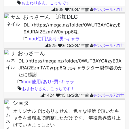
おまわりさん、こっちです！
:909
:10
.1年前
チンポール721世
おっさーん 追加DLC
DL→https://mega.nz/folder/0WUT3AYC#zyE
9AJRAi2Ezm1W0yrpp6Q…
mod使用/あり-男-キャラ
:925
:6
:3
.1年前
チンポール721世
おっさーん
DL→https://mega.nz/folder/0WUT3AYC#zyE9A
JRAi2Ezm1W0yrpp6Q 元キャラクター製作者のか
たに感謝…
mod使用/あり-男-キャラ
おまわりさん、こっちです！
:1424
:15
:2
.1年前
チンポール721世
ショタ
オリジナルではありません。色々な場所で頂いたキ
ャラを当環境で調整しただけです。 竿役業界盛り上
げていきまっしょい