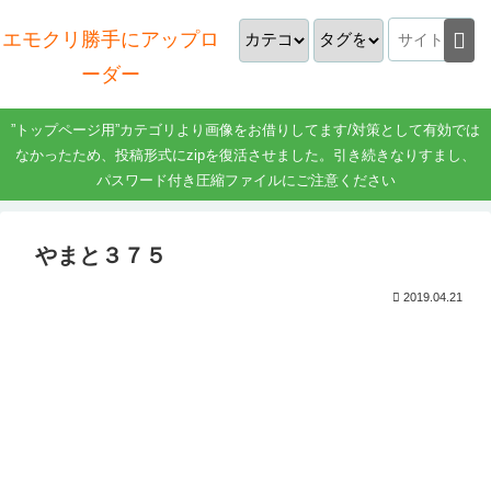
エモクリ勝手にアップロ
ーダー
”トップページ用”カテゴリより画像をお借りしてます/対策として有効では
なかったため、投稿形式にzipを復活させました。引き続きなりすまし、
パスワード付き圧縮ファイルにご注意ください
やまと３７５
2019.04.21