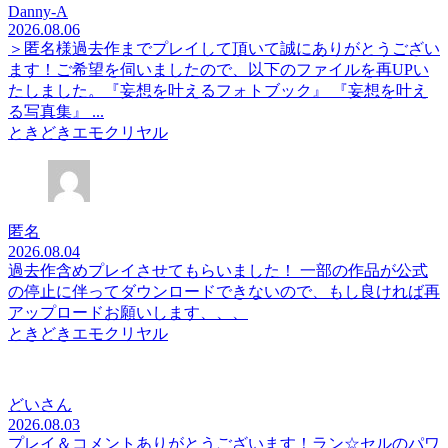
Danny-A
2026.08.06
＞匿名様過去作までプレイして頂いて誠にありがとうござい
ます！ご希望を伺いましたので、以下のファイルを再UPい
たしました。『妄想を叶えるフォトブック』 『妄想を叶え
る写真集』 ...
ときどきエモクリヤル
匿名
2026.08.04
過去作含めプレイさせてもらいました！ 一部の作品が公式
の停止に伴ってダウンロードできないので、もし良ければ再
アップロードお願いします、、、
ときどきエモクリヤル
どいさん
2026.08.03
プレイ＆コメントありがとうございます！ラン☆セルのパワ