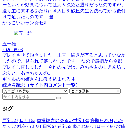
ーというか効果については元々決めた通りだったのですが、
送り主に関するあたりは４人目を砂丘先生と決めてから後付
けで足したものです。 当...
かっこいいラン☆セル
五十雄
2026.08.03
プレイさせて頂きました。正直、続きが有ると思っていなか
ったので、見られて嬉しかったです。 なので最初から全部
プレイし直しました。今作の見所は、みちや君の甘えん坊っ
ぷりと、あきちゃんの...
ギャルのお姉さんに教え込まれる４
続きを読む（サイト内コメント一覧）
タグ
巨乳
227
ロリ
162
貞操観念のゆるい世界
130
寝取られ
94
ふた
なり
77
乱交
75
3P
71
日常
67
貧乳
66
艦これ
60
パロディ
60
お姉