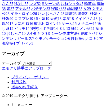
さん
55
Hなし
55
レズ
52
Hシーン
48
おねショタ
45
輪姦
44
羞恥
38
姉
37
アナル
35
パチモン
33
寝取り
33
幼馴染
33
女
29
女主人
公
28
変身ヒロイン
26
汚いおっさん
23
調教
23
眼鏡
21
妊婦・
妊娠
20
コスプレ
19
姉・妹
19
天使
18
悪魔
18
メイドさん
18
お
風呂
17
近親相姦
16
敗北ヒロイン
16
ゲーム
15
オナニー
15
癒
し系
15
ビッチ
14
援交
14
ボテ腹
14
ＢＬ
13
妹
12
メカ娘
11
痴漢
10
おしっこ
10
人外
9
キツネ
9
シーン作成方法
8
寝取らせ
7
シ
ンデレラガールズ
7
ケモノ
6
モーション
6
性転換
6
足コキ
5
常
識変換
4
プリパラ
1
アーカイブ
アーカイブ
エモクリ勝手にアップローダー
プライバシーポリシー
利用規約
退会のお手続き
© 2019 エモクリ勝手にアップローダー.
メニュー