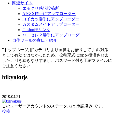
関連サイト
エモクリ感想投稿所
AI少女勝手にアップローダー
コイカツ勝手にアップローダー
カスタムメイドアップローダー
illusion様リンク
ハニセレ２勝手にアップローダ
自作ツールの宣伝・紹介
”トップページ用”カテゴリより画像をお借りしてます/対策
として有効ではなかったため、投稿形式にzipを復活させま
した。引き続きなりすまし、パスワード付き圧縮ファイルに
ご注意ください
bikyakujs
2019.04.21
このユーザーアカウントのステータスは 承認済み です。
投稿