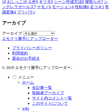
10
おしっこ
10
人外
9
キツネ
9
シーン作成方法
8
寝取らせ
7
シ
ンデレラガールズ
7
ケモノ
6
モーション
6
性転換
6
足コキ
5
常
識変換
4
プリパラ
1
アーカイブ
アーカイブ
エモクリ勝手にアップローダー
プライバシーポリシー
利用規約
退会のお手続き
© 2019 エモクリ勝手にアップローダー.
メニュー
ホーム
全記事一覧
投稿者アーカイブ
サイト内コメント一覧
このサイトについて
wiki