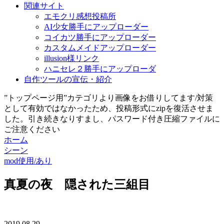
関連サイト
エモクリ感想投稿所
AI少女勝手にアップローダー
コイカツ勝手にアップローダー
カスタムメイドアップローダー
illusion様リンク
ハニセレ２勝手にアップローダ
自作ツールの宣伝・紹介
”トップページ用”カテゴリより画像をお借りしてます/対策
として有効ではなかったため、投稿形式にzipを復活させま
した。引き続きなりすまし、パスワード付き圧縮ファイルに
ご注意ください
ホーム
シーン
mod使用/あり
真夏の夜 隠された三組目
2019.08.29