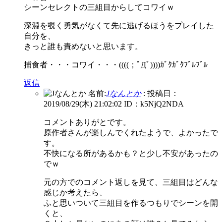
シーンセレクトの三組目からしてコワイｗ
深淵を覗く勇気がなくて先に逃げるほうをプレイした
自分を、
きっと誰も責めないと思います。
捕食者・・・コワイ・・・((((；ﾟДﾟ))))ｶﾞｸｶﾞｸﾌﾞﾙﾌﾞﾙ
返信
名前:
Jなんとか
:
投稿日：
2019/08/29(木) 21:02:02
ID：k5NjQ2NDA
コメントありがとです。
原作者さんが楽しんでくれたようで、よかったで
す。
不快になる所があるかも？と少し不安があったの
でｗ
元の方でのコメント返しを見て、三組目はどんな
感じか考えたら、
ふと思いついて三組目を作るつもりでシーンを開
くと、