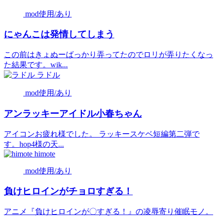
mod使用/あり
にゃんこは発情してしまう
この前はきょぬーばっかり弄ってたのでロリが弄りたくなっ
た結果です。wik...
ラドル
mod使用/あり
アンラッキーアイドル小春ちゃん
アイコンお疲れ様でした。 ラッキースケベ短編第二弾で
す。hop4様の天...
himote
mod使用/あり
負けヒロインがチョロすぎる！
アニメ『負けヒロインが〇すぎる！』の凌辱寄り催眠モノ。