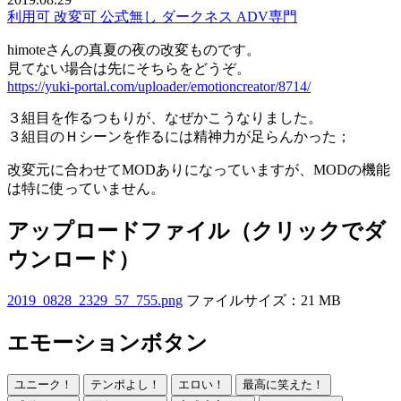
利用可
改変可
公式無し
ダークネス
ADV専門
himoteさんの真夏の夜の改変ものです。
見てない場合は先にそちらをどうぞ。
https://yuki-portal.com/uploader/emotioncreator/8714/
３組目を作るつもりが、なぜかこうなりました。
３組目のＨシーンを作るには精神力が足らんかった；
改変元に合わせてMODありになっていますが、MODの機能
は特に使っていません。
アップロードファイル（クリックでダ
ウンロード）
2019_0828_2329_57_755.png
ファイルサイズ：21 MB
エモーションボタン
ユニーク！
テンポよし！
エロい！
最高に笑えた！