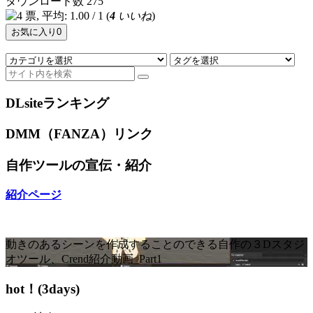
ダウンロード数
275
(
4
いいね
)
お気に入り
0
DLsiteランキング
DMM（FANZA）リンク
自作ツールの宣伝・紹介
紹介ページ
動きのあるシーンを作成することのできる自作の３Dスタジ
オツール、Crend紹介動画_Part1
hot！(3days)