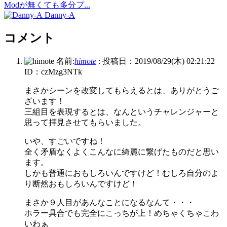
Modが無くても多分プ...
Danny-A
コメント
名前:
himote
:
投稿日：2019/08/29(木) 02:21:22
ID：czMzg3NTk
まさかシーンを改変してもらえるとは、ありがとうご
ざいます！
三組目を表現するとは、なんというチャレンジャーと
思って拝見させてもらいました。
いや、すごいですね！
全く矛盾なくよくこんなに綺麗に繋げたものだと思い
ます。
しかも普通におもしろいんですけど！むしろ自分のよ
り断然おもしろいんですけど！
まさか９人目があんなことになるなんて・・・
ホラー具合でも完全にこっちが上！めちゃくちゃこわ
いわぁ