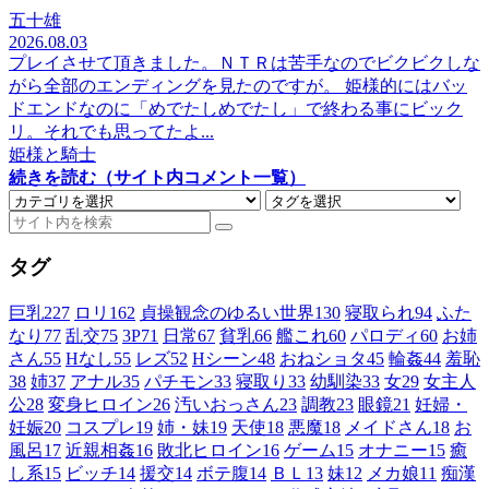
五十雄
2026.08.03
プレイさせて頂きました。ＮＴＲは苦手なのでビクビクしな
がら全部のエンディングを見たのですが。 姫様的にはバッ
ドエンドなのに「めでたしめでたし」で終わる事にビック
リ。それでも思ってたよ...
姫様と騎士
続きを読む（サイト内コメント一覧）
タグ
巨乳
227
ロリ
162
貞操観念のゆるい世界
130
寝取られ
94
ふた
なり
77
乱交
75
3P
71
日常
67
貧乳
66
艦これ
60
パロディ
60
お姉
さん
55
Hなし
55
レズ
52
Hシーン
48
おねショタ
45
輪姦
44
羞恥
38
姉
37
アナル
35
パチモン
33
寝取り
33
幼馴染
33
女
29
女主人
公
28
変身ヒロイン
26
汚いおっさん
23
調教
23
眼鏡
21
妊婦・
妊娠
20
コスプレ
19
姉・妹
19
天使
18
悪魔
18
メイドさん
18
お
風呂
17
近親相姦
16
敗北ヒロイン
16
ゲーム
15
オナニー
15
癒
し系
15
ビッチ
14
援交
14
ボテ腹
14
ＢＬ
13
妹
12
メカ娘
11
痴漢