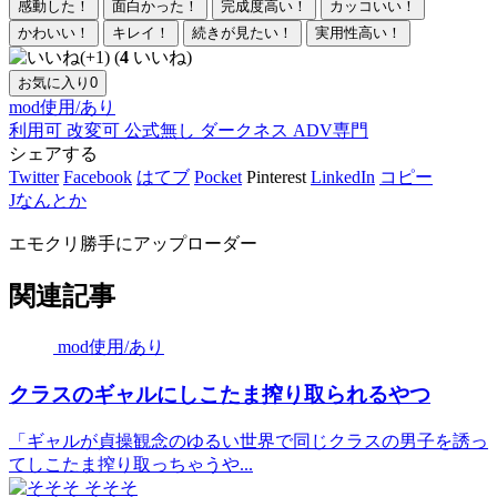
感動した！
面白かった！
完成度高い！
カッコいい！
かわいい！
キレイ！
続きが見たい！
実用性高い！
(
4
いいね)
お気に入り
0
mod使用/あり
利用可
改変可
公式無し
ダークネス
ADV専門
シェアする
Twitter
Facebook
はてブ
Pocket
Pinterest
LinkedIn
コピー
Jなんとか
エモクリ勝手にアップローダー
関連記事
mod使用/あり
クラスのギャルにしこたま搾り取られるやつ
「ギャルが貞操観念のゆるい世界で同じクラスの男子を誘っ
てしこたま搾り取っちゃうや...
そそそ