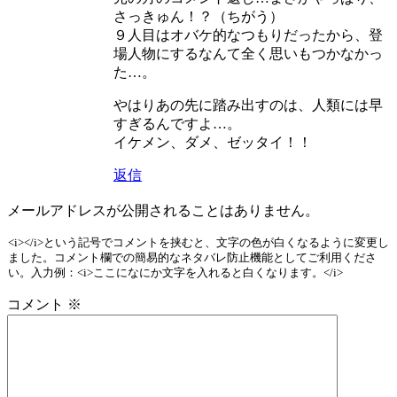
さっきゅん！？（ちがう）
９人目はオバケ的なつもりだったから、登
場人物にするなんて全く思いもつかなかっ
た…。
やはりあの先に踏み出すのは、人類には早
すぎるんですよ…。
イケメン、ダメ、ゼッタイ！！
返信
メールアドレスが公開されることはありません。
<i></i>という記号でコメントを挟むと、文字の色が白くなるように変更し
ました。コメント欄での簡易的なネタバレ防止機能としてご利用くださ
い。入力例：<i>ここになにか文字を入れると白くなります。</i>
コメント
※