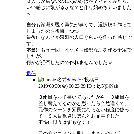
８人しか居ないのにあの顔は誰？と見てみたら、
いい感じに繋がるかな？と作り始めちゃいました
ｗ
自分も深淵を覗く勇気が無くて、選択肢を作って
しまったのを後悔しつつ、
最後になんとか深淵の入口ぐらいを作った感じで
す。
本当はもう一回、イケメン優勢な所を作る予定で
したが、
何かが拒否したので作れませんでしたｗ
返信
名前:
himote
:
投稿日：
2019/08/30(金) 00:23:39
ID：kyNjI4Nzk
３組目をって書いてあったから、３組目を
差し替えてるのかと思ったら全然違くて、
元作のシーンを冗長にならない程度に使っ
て、９人目視点はほんとお見事でした！
不快に思うはずもなく！
元の方のコメント返し…まさかやっぱり、