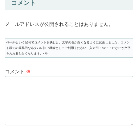
コメント
メールアドレスが公開されることはありません。
<i></i>という記号でコメントを挟むと、文字の色が白くなるように変更しました。コメン
ト欄での簡易的なネタバレ防止機能としてご利用ください。入力例：<i>ここになにか文字
を入れると白くなります。</i>
コメント
※