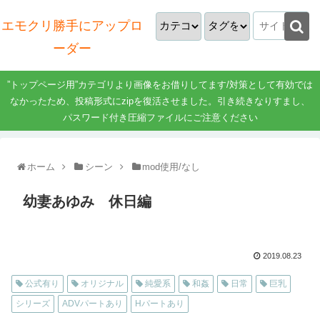
エモクリ勝手にアップロ
ーダー
”トップページ用”カテゴリより画像をお借りしてます/対策として有効では
なかったため、投稿形式にzipを復活させました。引き続きなりすまし、
パスワード付き圧縮ファイルにご注意ください
ホーム
シーン
mod使用/なし
幼妻あゆみ 休日編
2019.08.23
公式有り
オリジナル
純愛系
和姦
日常
巨乳
シリーズ
ADVパートあり
Hパートあり