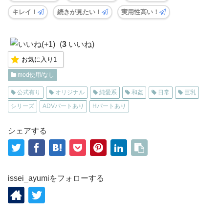
キレイ！
続きが見たい！
実用性高い！
(
3
いいね)
お気に入り
1
mod使用/なし
公式有り
オリジナル
純愛系
和姦
日常
巨乳
シリーズ
ADVパートあり
Hパートあり
シェアする
issei_ayumiをフォローする