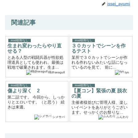
issei_ayumi
関連記事
mod使用/なし
mod使用/なし
生まれ変わったらやり直
３０カットでシーンを作
せる？
るテスト
とある人型の戦闘兵器が性欲処
某所で３０カットでシーンが作
理道具としても使われ、最後は
れる作れないみたいな話になっ
戦地で破棄されます。生ま...
ているのを見て、 前に...
鴎＠seagull
tys
mod使用/なし
mod使用/なし
傷より深く 2
【夏コン】緊張の夏 脱衣
の夏
第二話です。 今回から、しっか
りとエロいです。（と思う） 続
主催者様並びに管理人様、楽し
きは来週。
いイベントをありがとうござい
ます。せっかくのお祭りな...
シメサバ
ふんわり