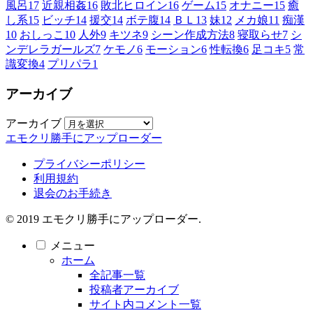
風呂
17
近親相姦
16
敗北ヒロイン
16
ゲーム
15
オナニー
15
癒
し系
15
ビッチ
14
援交
14
ボテ腹
14
ＢＬ
13
妹
12
メカ娘
11
痴漢
10
おしっこ
10
人外
9
キツネ
9
シーン作成方法
8
寝取らせ
7
シ
ンデレラガールズ
7
ケモノ
6
モーション
6
性転換
6
足コキ
5
常
識変換
4
プリパラ
1
アーカイブ
アーカイブ
エモクリ勝手にアップローダー
プライバシーポリシー
利用規約
退会のお手続き
© 2019 エモクリ勝手にアップローダー.
メニュー
ホーム
全記事一覧
投稿者アーカイブ
サイト内コメント一覧