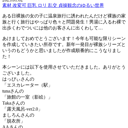
素材
改変可
巨乳
ロリ
乱交
貞操観念のゆるい世界
ある日裸族の女の子に温泉旅行に誘われたんだけど裸族の家
族と行く旅行はやっぱり色々と問題発生！男湯に入るわ裸で
出歩くわでついには他のお客さんに出くわして…
あけましておめでとうございます！今年も可能な限りシーン
を作成していきたい所存です。新年一発目が裸族シリーズと
いうのもどうかと思いましたが作成順番的にこうなりまし
た！
本シーンには以下を使用させていただきました。ありがとう
ございました。
はっぴぃさんの
「エスカレーター（駅」
tunaさんの
「旅館の一室（影絵）」
Takaさんの
「露天風呂-ver2.0」
ましろんさんの
「脱衣所」
AAさんの