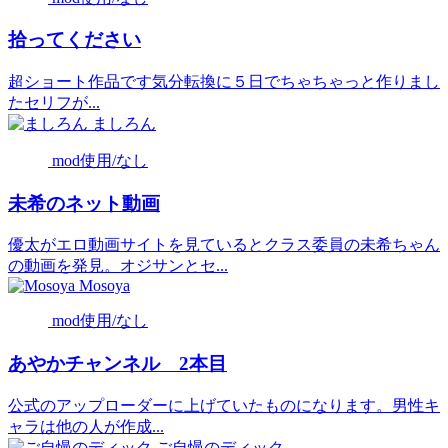
拾ってください
超ショート作品です気分転換に５日でちゃちゃっと作りまし
たセリフが...
ましろん
mod使用/なし
未希のネット動画
優太がエロ動画サイトを見ているとクラス委員の未希ちゃん
の動画を発見。オジサンとセ...
Mosoya
mod使用/なし
あやかチャンネル 2本目
公式のアップローダーに上げていたものになります。男性キ
ャラは他の人が作成...
ご自慢のディック