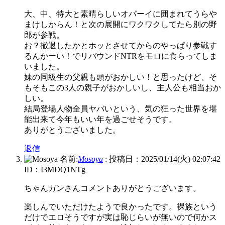
大、中、特大と素晴らしいオパーイに囲まれてうらや
まけしからん！と次の展開にワクワクしてたら別の野
郎が参戦。
お？撤退したかとホッとさせてからのやっぱり参戦す
るんかーい！でリバウンドNTRをモロに食らってしま
いました。
妹の同級生の父親も頭がおかしい！と思ったけど、そ
もそもこの3人の親子がおかしいし、主人公も相当おか
しい。
結局登場人物全員ヤバいという、気の狂った世界を堪
能出来て今年もいい年を過ごせそうです。
ありがとうございました。
返信
名前:
Mosoya
:
投稿日：2025/01/14(火) 02:07:42
ID：I3MDQ1NTg
ちゃんガンさんコメントありがとうございます。
楽しんでいただけたようで良かったです。裸族という
だけでエロそうですが実は恥じらいが無いので何かス