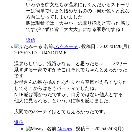
いわゆる痴女たちが温泉に行くんだからストーリ
ーは簡単でしょと始めたものの、何か色々と変な
方向になってしまいました。
胸は現状では「大中小」の取り揃えと言った感じ
ですがいずれ皆「大大大」になる家系ですね！
返信
名前:
ふたみーる
:
投稿日：2025/01/20(月)
20:30:13
ID：U4NDI1MjE
温泉らしいし、混浴かなぁ、と思ったら…！ パワー
系すぎる一家ですがそこはそれでちゃんとえろかった
です。
お母さんの胸を揉んだあたりから空気がえろくなりだ
してそこからはもうパーティでしたね。
NTR感は薄かったですが、自分ではない他人とする、
他人に見られる、という点に癖を感じました。
広間でのパーティはとてもえろかったです。
返信
名前:
Mosoya
:
投稿日：2025/02/03(月)