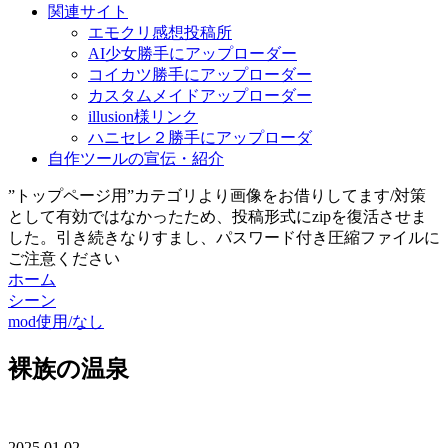
関連サイト
エモクリ感想投稿所
AI少女勝手にアップローダー
コイカツ勝手にアップローダー
カスタムメイドアップローダー
illusion様リンク
ハニセレ２勝手にアップローダ
自作ツールの宣伝・紹介
”トップページ用”カテゴリより画像をお借りしてます/対策
として有効ではなかったため、投稿形式にzipを復活させま
した。引き続きなりすまし、パスワード付き圧縮ファイルに
ご注意ください
ホーム
シーン
mod使用/なし
裸族の温泉
2025.01.02