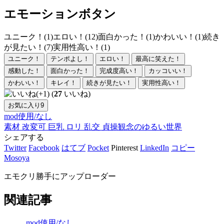
エモーションボタン
ユニーク！(1)
エロい！(12)
面白かった！(1)
かわいい！(1)
続き
が見たい！(7)
実用性高い！(1)
ユニーク！
テンポよし！
エロい！
最高に笑えた！
感動した！
面白かった！
完成度高い！
カッコいい！
かわいい！
キレイ！
続きが見たい！
実用性高い！
(
27
いいね)
お気に入り
9
mod使用/なし
素材
改変可
巨乳
ロリ
乱交
貞操観念のゆるい世界
シェアする
Twitter
Facebook
はてブ
Pocket
Pinterest
LinkedIn
コピー
Mosoya
エモクリ勝手にアップローダー
関連記事
mod使用/なし