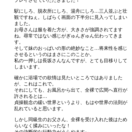
プレイさせていただきました！
駅にしろ、脱衣所にしろ、湯舟にしろ…三人並ぶと壮
観ですねぇ。しばらく画面の下半分に見入ってしまい
ました。
お母さんは服を着た方が、大きさが強調されてます
ね。尋常ではない感じがぎゅんぎゅん伝わってきま
す。
そして妹のおっぱいの形の絶妙なこと…将来性を感じ
させるというのはまさにこのことか。
私の一押しは長坂さんなんですが、とても目移りして
しまいます。
確かに浴場での欲情は見たいところではありました
が、これはこれで。
それにしても、お風呂から出て、全裸で広間へ直行が
許されるとは…
貞操観念の緩い世界というより、もはや世界の法則が
乱れていると思います。
しかし同級生のお父さん、全裸を受け入れた後はため
らいなく揉みにいったな！
その決断的な行動力がうらやますぃ…