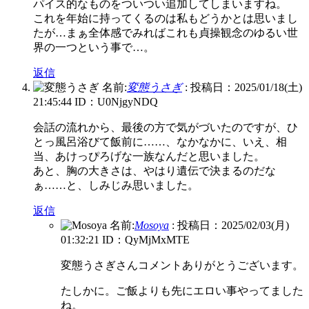
パイス的なものをついつい追加してしまいますね。
これを年始に持ってくるのは私もどうかとは思いまし
たが…まぁ全体感でみればこれも貞操観念のゆるい世
界の一つという事で…。
返信
名前:
変態うさぎ
:
投稿日：2025/01/18(土)
21:45:44
ID：U0NjgyNDQ
会話の流れから、最後の方で気がづいたのですが、ひ
とっ風呂浴びて飯前に……、なかなかに、いえ、相
当、あけっぴろげな一族なんだと思いました。
あと、胸の大きさは、やはり遺伝で決まるのだな
ぁ……と、しみじみ思いました。
返信
名前:
Mosoya
:
投稿日：2025/02/03(月)
01:32:21
ID：QyMjMxMTE
変態うさぎさんコメントありがとうございます。
たしかに。ご飯よりも先にエロい事やってました
ね。