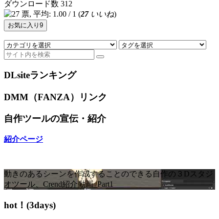
ダウンロード数
312
(
27
いいね
)
お気に入り
9
DLsiteランキング
DMM（FANZA）リンク
自作ツールの宣伝・紹介
紹介ページ
動きのあるシーンを作成することのできる自作の３Dスタジ
オツール、Crend紹介動画_Part1
hot！(3days)