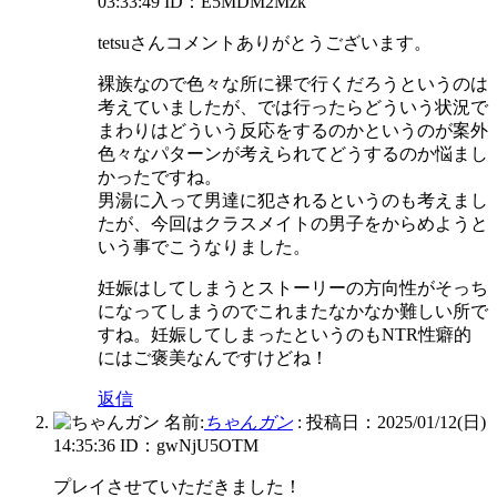
03:33:49
ID：E5MDM2Mzk
tetsuさんコメントありがとうございます。
裸族なので色々な所に裸で行くだろうというのは
考えていましたが、では行ったらどういう状況で
まわりはどういう反応をするのかというのが案外
色々なパターンが考えられてどうするのか悩まし
かったですね。
男湯に入って男達に犯されるというのも考えまし
たが、今回はクラスメイトの男子をからめようと
いう事でこうなりました。
妊娠はしてしまうとストーリーの方向性がそっち
になってしまうのでこれまたなかなか難しい所で
すね。妊娠してしまったというのもNTR性癖的
にはご褒美なんですけどね！
返信
名前:
ちゃんガン
:
投稿日：2025/01/12(日)
14:35:36
ID：gwNjU5OTM
プレイさせていただきました！