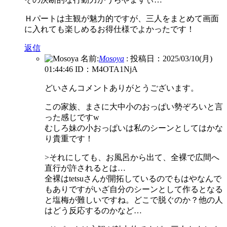
Ｈパートは主観が魅力的ですが、三人をまとめて画面
に入れても楽しめるお得仕様でよかったです！
返信
名前:
Mosoya
:
投稿日：2025/03/10(月)
01:44:46
ID：M4OTA1NjA
どいさんコメントありがとうございます。
この家族、まさに大中小のおっぱい勢ぞろいと言
った感じですw
むしろ妹の小おっぱいは私のシーンとしてはかな
り貴重です！
>それにしても、お風呂から出て、全裸で広間へ
直行が許されるとは…
全裸はtetsuさんが開拓しているのでもはやなんで
もありですがいざ自分のシーンとして作るとなる
と塩梅が難しいですね。どこで脱ぐのか？他の人
はどう反応するのかなど…