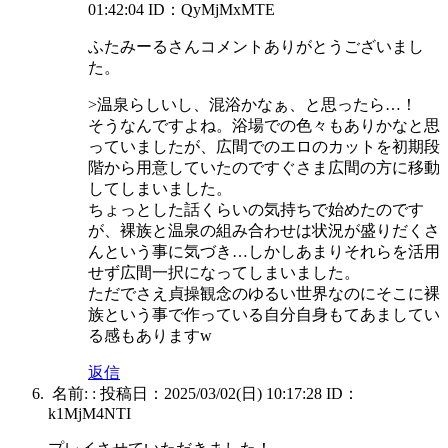
01:42:04
ID：QyMjMxMTE
ふたみーるさんコメントありがとうございまし
た。
>温泉らしいし、混浴かなぁ、と思ったら…！
そうなんですよね。浴場での色々もありかなと思
っていましたが、広間でのエロのカットを初期段
階から用意していたのですぐさま広間の方に移動
してしまいました。
ちょっとした話くらいの気持ちで始めたのです
が、裸族と温泉の組み合わせは状況が盛りだくさ
んという事に気づき…しかしあまりそれらを活用
せず広間一択になってしまいました。
ただでさえ貞操観念のゆるい世界なのにそこに裸
族という事で作っている自分自身もてあましてい
る感もありますw
返信
名前:
:
投稿日：2025/03/02(日) 10:17:28
ID：
k1MjM4NTI