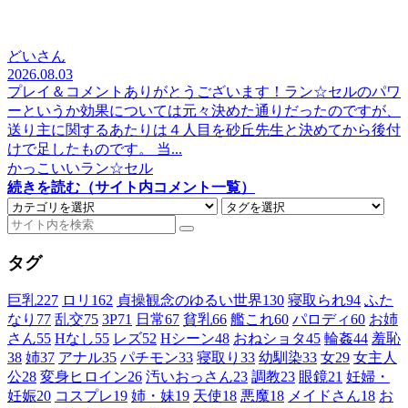
どいさん
2026.08.03
プレイ＆コメントありがとうございます！ラン☆セルのパワ
ーというか効果については元々決めた通りだったのですが、
送り主に関するあたりは４人目を砂丘先生と決めてから後付
けで足したものです。 当...
かっこいいラン☆セル
続きを読む（サイト内コメント一覧）
タグ
巨乳
227
ロリ
162
貞操観念のゆるい世界
130
寝取られ
94
ふた
なり
77
乱交
75
3P
71
日常
67
貧乳
66
艦これ
60
パロディ
60
お姉
さん
55
Hなし
55
レズ
52
Hシーン
48
おねショタ
45
輪姦
44
羞恥
38
姉
37
アナル
35
パチモン
33
寝取り
33
幼馴染
33
女
29
女主人
公
28
変身ヒロイン
26
汚いおっさん
23
調教
23
眼鏡
21
妊婦・
妊娠
20
コスプレ
19
姉・妹
19
天使
18
悪魔
18
メイドさん
18
お