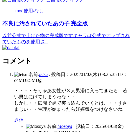
mod使用/なし
不良に汚されていたあの子 完全版
以前公式で上げた物の完成版ですキャラは公式でアップされ
ていたものを使用さ...
dai
コメント
名前:
tetsu
:
投稿日：2025/01/02(木) 08:25:35
ID：
c4MDE5MDg
・・・・そりゃあ女性が３人男湯に入ってきたら、若
い男はにげてしまうわな・・
しかし・・広間で裸で突っ込んでいくとは、・・すさ
まじい・・生理が始まったら妊娠気をつけなさいね
返信
名前:
Mosoya
:
投稿日：2025/01/03(金)