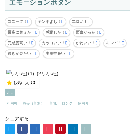
エモーションボタン
ユニーク！
テンポよし！
エロい！
最高に笑えた！
感動した！
面白かった！
完成度高い！
カッコいい！
かわいい！
キレイ！
続きが見たい！
実用性高い！
(
2
いいね)
お気に入り
0
女
利用可
身長（普通）
普乳
ロング
使用可
シェアする