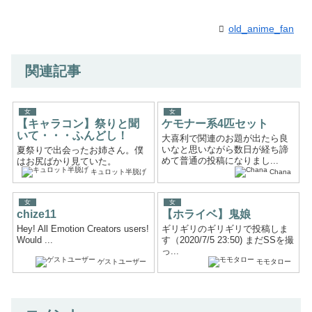
old_anime_fan
関連記事
女
女
【キャラコン】祭りと聞
ケモナー系4匹セット
いて・・・ふんどし！
大喜利で関連のお題が出たら良
いなと思いながら数日が経ち諦
夏祭りで出会ったお姉さん。僕
めて普通の投稿になりまし...
はお尻ばかり見ていた。
キュロット半脱げ
Chana
女
女
chize11
【ホライベ】鬼娘
Hey! All Emotion Creators users!
ギリギリのギリギリで投稿しま
Would ...
す（2020/7/5 23:50) まだSSを撮
っ...
ゲストユーザー
モモタロー