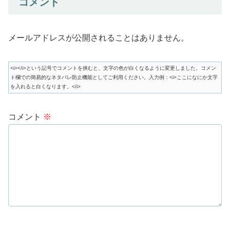
コメント
メールアドレスが公開されることはありません。
<i></i>という記号でコメントを挟むと、文字の色が白くなるように変更しました。コメン
ト欄での簡易的なネタバレ防止機能としてご利用ください。入力例：<i>ここになにか文字
を入れると白くなります。</i>
コメント
※