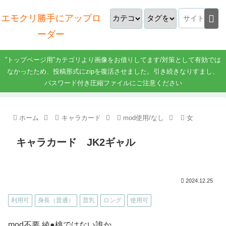
エモクリ勝手にアップロ
ーダー
”トップページ用”カテゴリより画像をお借りしてます/対策として有効では
なかったため、投稿形式にzipを復活させました。引き続きなりすまし、
パスワード付き圧縮ファイルにご注意ください
ホーム
キャラカード
mod使用/なし
女
キャラカード JK2ギャル
2024.12.25
利用可
身長（普通）
普乳
ロング
使用可
mod不要 綾●桃ではない誰か