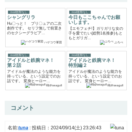
mod使用/なし
mod使用/なし
シャングリラ
今日もここちゃんでお願
いします。
Hu〇っと！ プリ〇ュアの二次
創作です。 セリフ無しで前置き
【エモフェチ!】ガリガリな女の
のセクシーグラビア...
子を愛でたい(総勢1名推参)もと
もとガリガ...
ハゲコウ軍団
ぷろぺ
mod使用/なし
mod使用/なし
アイドルと鉄腕マネ！
アイドルと鉄腕マネ！
第２話
特別編２
アイドルが魔法のような能力を
アイドルが魔法のような能力を
持っている、という設定でのお
持っている、という設定でのお
話です。 変身ヒーロー...
話です。 変身ヒーロー...
鴎＠seagull
鴎＠seagull
コメント
名前:
tuna
:
投稿日：2024/09/14(土) 23:26:43