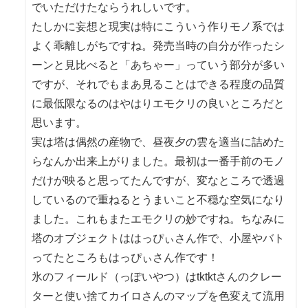
でいただけたならうれしいです。
たしかに妄想と現実は特にこういう作りモノ系では
よく乖離しがちですね。発売当時の自分が作ったシ
ーンと見比べると「あちゃー」っていう部分が多い
ですが、それでもまあ見ることはできる程度の品質
に最低限なるのはやはりエモクリの良いところだと
思います。
実は塔は偶然の産物で、昼夜夕の雲を適当に詰めた
らなんか出来上がりました。最初は一番手前のモノ
だけが映ると思ってたんですが、変なところで透過
しているので重ねるとうまいこと不穏な空気になり
ました。これもまたエモクリの妙ですね。ちなみに
塔のオブジェクトははっぴぃさん作で、小屋やバト
ってたところもはっぴぃさん作です！
氷のフィールド（っぽいやつ）はtktktさんのクレー
ターと使い捨てカイロさんのマップを色変えて流用