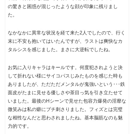
の驚きと困惑が混じったような顔が印象に残りまし
た。
なかなかに異常な状況を経て来た2人でしたので、行く
末に不安も抱いてはいたんですが、ラストは爽快なカ
タルシスを感じました。まさに大逆転でしたね。
お気に入りキャラはキールです。何度犯されようと決
して折れない様にサイコパスじみたものを感じた時も
ありましたが、ただただメンタルが鬼強いという･･･鉄
面皮がたまに見せる優しさや茶目っ気を引き立たせて
いました。最後のHシーンで見せた包容力爆発の淫靡な
微笑みは私の癖にブチ刺さりました。フィズとは完璧
な相性なんだと思わされましたね。基本脳筋なのも魅
力的です。