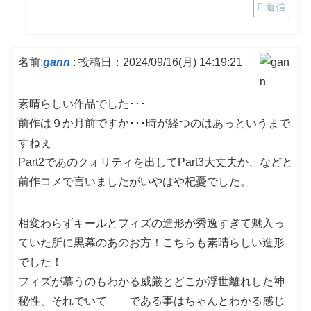
返信
名前:
gann
:
投稿日：2024/09/16(月) 14:19:21
素晴らしい作品でした･･･
前作は９か月前ですか･･･時が経つのはあっというまで
すねぇ
Part2であのクォリティを出してPart3大丈夫か、などと
前作コメで言いましたがいやはや杞憂でした。
相変わらずキールとフィズの造形が秀逸すぎて魅入っ
ていた所に黒幕のあのお方！こちらも素晴らしい造形
でした！
フィズが慕うのもわかる威厳とどこか浮世離れした神
秘性、それでいて
姉妹
である事はちゃんとわかる感じ