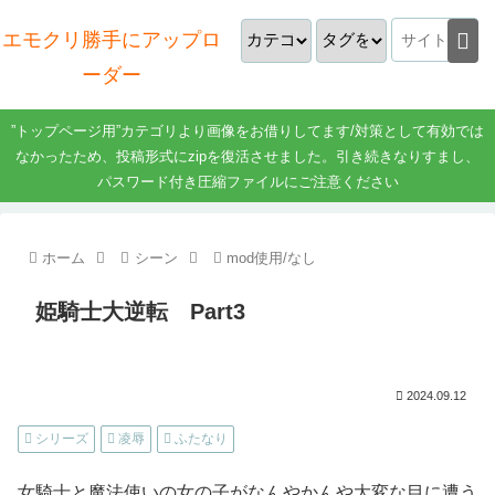
エモクリ勝手にアップロ
ーダー
”トップページ用”カテゴリより画像をお借りしてます/対策として有効では
なかったため、投稿形式にzipを復活させました。引き続きなりすまし、
パスワード付き圧縮ファイルにご注意ください
ホーム
シーン
mod使用/なし
姫騎士大逆転 Part3
2024.09.12
シリーズ
凌辱
ふたなり
女騎士と魔法使いの女の子がなんやかんや大変な目に遭う