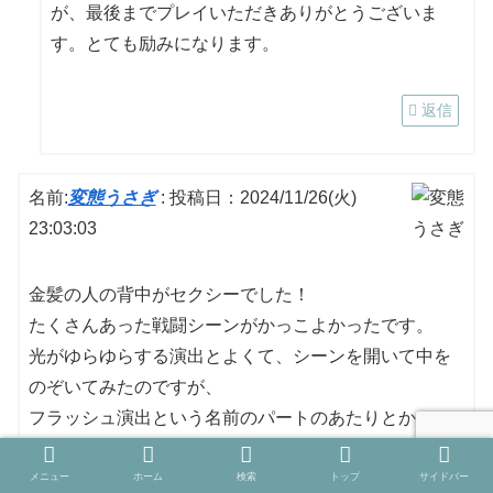
が、最後までプレイいただきありがとうございま
す。とても励みになります。
返信
名前:
変態うさぎ
:
投稿日：2024/11/26(火)
23:03:03
金髪の人の背中がセクシーでした！
たくさんあった戦闘シーンがかっこよかったです。
光がゆらゆらする演出とよくて、シーンを開いて中を
のぞいてみたのですが、
フラッシュ演出という名前のパートのあたりとか、ス
フィアやキューブの使い方がとても上手だと思いまし
たし、煙をこまめに使うことで画面の雰囲気を出して
メニュー
ホーム
検索
トップ
サイドバー