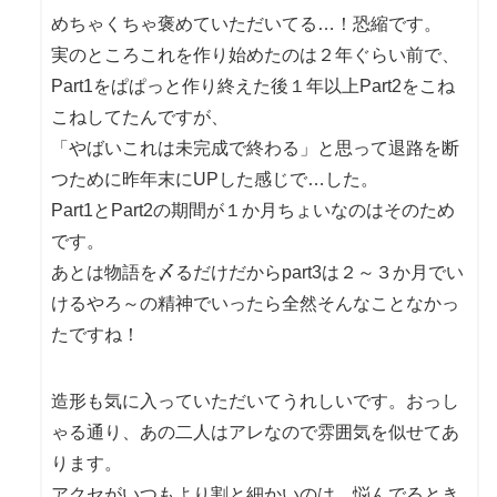
めちゃくちゃ褒めていただいてる…！恐縮です。
実のところこれを作り始めたのは２年ぐらい前で、
Part1をぱぱっと作り終えた後１年以上Part2をこね
こねしてたんですが、
「やばいこれは未完成で終わる」と思って退路を断
つために昨年末にUPした感じで…した。
Part1とPart2の期間が１か月ちょいなのはそのため
です。
あとは物語を〆るだけだからpart3は２～３か月でい
けるやろ～の精神でいったら全然そんなことなかっ
たですね！
造形も気に入っていただいてうれしいです。おっし
ゃる通り、あの二人はアレなので雰囲気を似せてあ
ります。
アクセがいつもより割と細かいのは、悩んでるとき