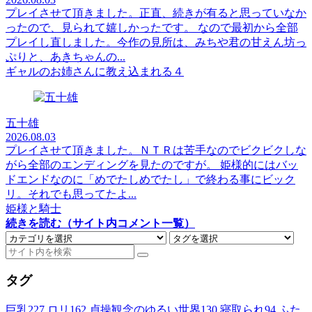
プレイさせて頂きました。正直、続きが有ると思っていなか
ったので、見られて嬉しかったです。 なので最初から全部
プレイし直しました。今作の見所は、みちや君の甘えん坊っ
ぷりと、あきちゃんの...
ギャルのお姉さんに教え込まれる４
五十雄
2026.08.03
プレイさせて頂きました。ＮＴＲは苦手なのでビクビクしな
がら全部のエンディングを見たのですが。 姫様的にはバッ
ドエンドなのに「めでたしめでたし」で終わる事にビック
リ。それでも思ってたよ...
姫様と騎士
続きを読む（サイト内コメント一覧）
タグ
巨乳
227
ロリ
162
貞操観念のゆるい世界
130
寝取られ
94
ふた