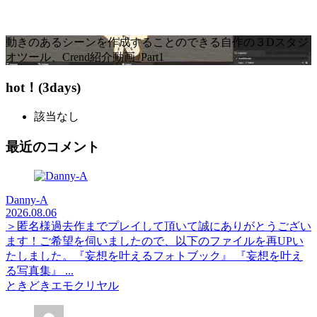
動きのあるシーンを作成することのできる自作の３Dスタジ
オツール、Crend紹介動画_Part1
hot！(3days)
該当なし
最近のコメント
Danny-A
2026.08.06
＞匿名様過去作までプレイして頂いて誠にありがとうござい
ます！ご希望を伺いましたので、以下のファイルを再UPい
たしました。『妄想を叶えるフォトブック』 『妄想を叶え
る写真集』 ...
ときどきエモクリヤル