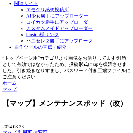
関連サイト
エモクリ感想投稿所
AI少女勝手にアップローダー
コイカツ勝手にアップローダー
カスタムメイドアップローダー
illusion様リンク
ハニセレ２勝手にアップローダ
自作ツールの宣伝・紹介
”トップページ用”カテゴリより画像をお借りしてます/対策
として有効ではなかったため、投稿形式にzipを復活させま
した。引き続きなりすまし、パスワード付き圧縮ファイルに
ご注意ください
ホーム
マップ
【マップ】メンテナンスポッド（改）
2024.08.23
マップ
利用可
改変可