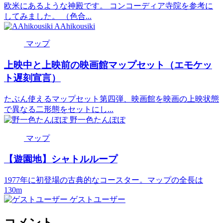
欧米にあるような神殿です。 コンコーディア寺院を参考に
してみました。 （色合...
AAhikousiki
マップ
上映中と上映前の映画館マップセット（エモケッ
ト遅刻宣言）
たぶん使えるマップセット第四弾、映画館を映画の上映状態
で異なる二形態をセットにし...
野一色たんぽぽ
マップ
【遊園地】シャトルループ
1977年に初登場の古典的なコースター。マップの全長は
130m
ゲストユーザー
コメント