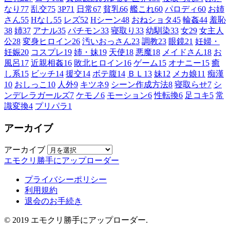
なり
77
乱交
75
3P
71
日常
67
貧乳
66
艦これ
60
パロディ
60
お姉
さん
55
Hなし
55
レズ
52
Hシーン
48
おねショタ
45
輪姦
44
羞恥
38
姉
37
アナル
35
パチモン
33
寝取り
33
幼馴染
33
女
29
女主人
公
28
変身ヒロイン
26
汚いおっさん
23
調教
23
眼鏡
21
妊婦・
妊娠
20
コスプレ
19
姉・妹
19
天使
18
悪魔
18
メイドさん
18
お
風呂
17
近親相姦
16
敗北ヒロイン
16
ゲーム
15
オナニー
15
癒
し系
15
ビッチ
14
援交
14
ボテ腹
14
ＢＬ
13
妹
12
メカ娘
11
痴漢
10
おしっこ
10
人外
9
キツネ
9
シーン作成方法
8
寝取らせ
7
シ
ンデレラガールズ
7
ケモノ
6
モーション
6
性転換
6
足コキ
5
常
識変換
4
プリパラ
1
アーカイブ
アーカイブ
エモクリ勝手にアップローダー
プライバシーポリシー
利用規約
退会のお手続き
© 2019 エモクリ勝手にアップローダー.