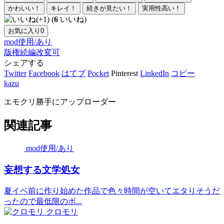
かわいい！
キレイ！
続きが見たい！
実用性高い！
(
6
いいね)
お気に入り
0
mod使用/あり
版権
続編
改変可
シェアする
Twitter
Facebook
はてブ
Pocket
Pinterest
LinkedIn
コピー
kazu
エモクリ勝手にアップローダー
関連記事
mod使用/あり
妄想する文学処女
夏イベ前に作り始めた作品で色々時間が空いてエタりそうだ
ったので最低限のボ...
クロモリ