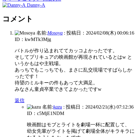
Danny-A
コメント
名前:
Mosoya
:
投稿日：2024/02/08(木) 00:06:16
ID：kwMTk3Mjg
バトルが作り込まれててカッコよかったです。
そしてプリキュアの映画館が再現されているとはw と
いうかもはや主戦場。
あっちでもこっちでも、まさに乱交現場ですばらしか
ったです！
待望のミルキーの件もあって大満足。
みなさん童貞卒業できてよかったですw
返信
名前:
kazu
:
投稿日：2024/02/21(水) 07:12:36
ID：c5MjE1NDM
映画館はモブとライトを劇場一杯に配置して、
幼女先輩がライトを掲げて劇場全体がキラキラに