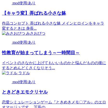
mod使用/あり
【キャラ変】弄ばれる小さな躰
作品コンセプト 弄ばれる小さな躰 メインヒロインをキャラ
変するときは 身長...
みさおびつ
mod使用/あり
性教育が始まってしまう～一時間目～
イベントのさなかに上げてもいいものかと悩んだものの後に
するとめんどくさくなりそう...
ラドル
mod使用/あり
ときどきエモクリヤル
恋愛シミュレーションゲーム『ときめきメモ〇アル』のエロ
オマージュです。 冗長の...