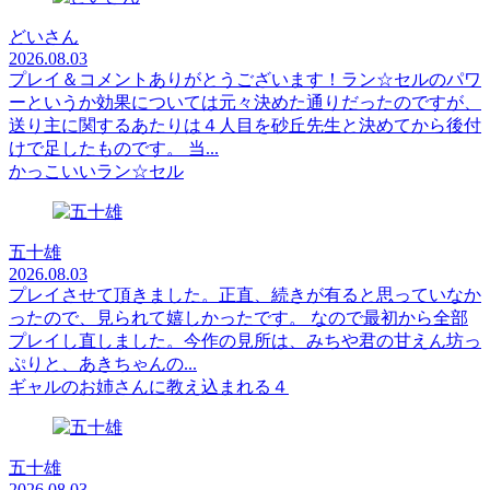
どいさん
2026.08.03
プレイ＆コメントありがとうございます！ラン☆セルのパワ
ーというか効果については元々決めた通りだったのですが、
送り主に関するあたりは４人目を砂丘先生と決めてから後付
けで足したものです。 当...
かっこいいラン☆セル
五十雄
2026.08.03
プレイさせて頂きました。正直、続きが有ると思っていなか
ったので、見られて嬉しかったです。 なので最初から全部
プレイし直しました。今作の見所は、みちや君の甘えん坊っ
ぷりと、あきちゃんの...
ギャルのお姉さんに教え込まれる４
五十雄
2026.08.03