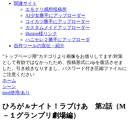
関連サイト
エモクリ感想投稿所
AI少女勝手にアップローダー
コイカツ勝手にアップローダー
カスタムメイドアップローダー
illusion様リンク
ハニセレ２勝手にアップローダ
自作ツールの宣伝・紹介
”トップページ用”カテゴリより画像をお借りしてます/対策
として有効ではなかったため、投稿形式にzipを復活させま
した。引き続きなりすまし、パスワード付き圧縮ファイルに
ご注意ください
ホーム
シーン
mod使用/あり
ひろがㇽナイト！ラブけあ 第2話（M
－１グランプリ劇場編）