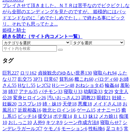
プレイさせて頂きました。ＮＴＲは苦手なのでビクビクしな
がら全部のエンディングを見たのですが。 姫様的にはバッ
ドエンドなのに「めでたしめでたし」で終わる事にビック
リ。それでも思ってたよ...
姫様と騎士
続きを読む（サイト内コメント一覧）
タグ
巨乳
227
ロリ
162
貞操観念のゆるい世界
130
寝取られ
94
ふた
なり
77
乱交
75
3P
71
日常
67
貧乳
66
艦これ
60
パロディ
60
お姉
さん
55
Hなし
55
レズ
52
Hシーン
48
おねショタ
45
輪姦
44
羞恥
38
姉
37
アナル
35
パチモン
33
寝取り
33
幼馴染
33
女
29
女主人
公
28
変身ヒロイン
26
汚いおっさん
23
調教
23
眼鏡
21
妊婦・
妊娠
20
コスプレ
19
姉・妹
19
天使
18
悪魔
18
メイドさん
18
お
風呂
17
近親相姦
16
敗北ヒロイン
16
ゲーム
15
オナニー
15
癒
し系
15
ビッチ
14
援交
14
ボテ腹
14
ＢＬ
13
妹
12
メカ娘
11
痴漢
10
おしっこ
10
人外
9
キツネ
9
シーン作成方法
8
寝取らせ
7
シ
ンデレラガールズ
7
ケモノ
6
モーション
6
性転換
6
足コキ
5
常