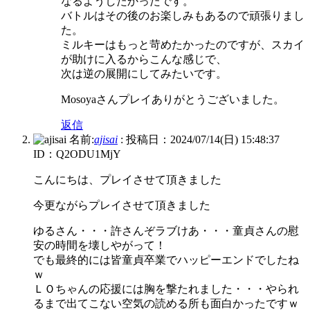
なるようしたかったです。
バトルはその後のお楽しみもあるので頑張りまし
た。
ミルキーはもっと苛めたかったのですが、スカイ
が助けに入るからこんな感じで、
次は逆の展開にしてみたいです。
Mosoyaさんプレイありがとうございました。
返信
名前:
ajisai
:
投稿日：2024/07/14(日) 15:48:37
ID：Q2ODU1MjY
こんにちは、プレイさせて頂きました
今更ながらプレイさせて頂きました
ゆるさん・・・許さんぞラブけあ・・・童貞さんの慰
安の時間を壊しやがって！
でも最終的には皆童貞卒業でハッピーエンドでしたね
ｗ
ＬＯちゃんの応援には胸を撃たれました・・・やられ
るまで出てこない空気の読める所も面白かったですｗ