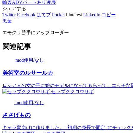
輪姦
ADVパートあり
凌辱
シェアする
Twitter
Facebook
はてブ
Pocket
Pinterest
LinkedIn
コピー
黒葉
エモクリ勝手にアップローダー
関連記事
mod使用/なし
美術室のルサールカ
ロシア人の女の子に絵のモデルになってもらって、エッチな事も
セップククロウサギ
mod使用/なし
ささげもの
キャラ変向けに作りました。 ”初期の身長で固定”にチェックを