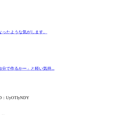
なったような気がします。
で作るかー」と軽い気持...
ID：UyOTIyNDY