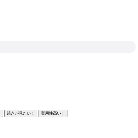
！
続きが見たい！
実用性高い！