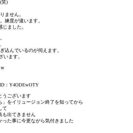
笑)
りません。
。練度が違います。
感じました。
。
。
ぎ込んでいるのが伺えます。
ざいます。
ｗ
ID：Y4ODEwOTY
とうございます
ち」をイリュージョン終了を知ってから
して
島も出てきません
かった事に今更ながら気付きました