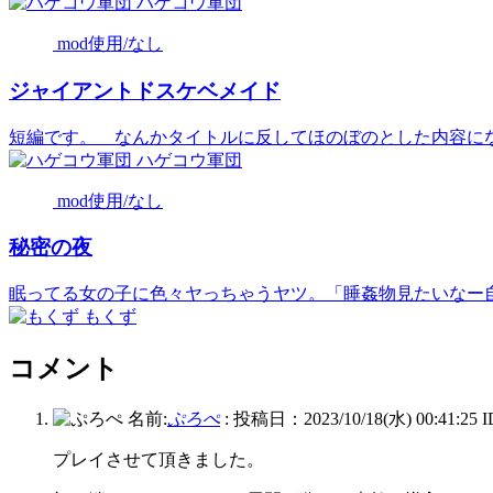
ハゲコウ軍団
mod使用/なし
ジャイアントドスケベメイド
短編です。 なんかタイトルに反してほのぼのとした内容に
ハゲコウ軍団
mod使用/なし
秘密の夜
眠ってる女の子に色々ヤっちゃうヤツ。「睡姦物見たいなー自分
もくず
コメント
名前:
ぷろぺ
:
投稿日：2023/10/18(水) 00:41:25
プレイさせて頂きました。