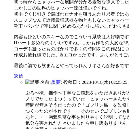
初っ端からヒャッハーな展開が分かる素敵な導入でした(
しかしこの世界のヒャッハー達は強いですね。
初手でくじ引きで選ばれたナオを狙うあたり只者ではあ
スコップなんて近接最強武器を物ともしないヒャッハー
靴下+パンツで牢に閉じ込めるあたりに強いこだわりも
内容もひどいのスキーなのでこういう系統は大好物です
Hパート多めなのもいいですね。しかも作るの大変な3P
コーデも凝ったものばかりで多くの時間をこの作品につ
作成お疲れ様でした。&エロかったです。ありがとうご
最後に酒でも飲まんとやってられんサキさんが好きです
返信
名前:
黒葉
:
投稿日：2023/10/18(水) 02:25:25
ぷろぺ様、拙作へ丁寧なご感想をいただきありが
ノリでたまたまつくっていた「ヒャッハーさんた
時間が無さそうだったので「ゴブリン島」を改修
つくったのが本作です そのせいでゴブリンも
あと、・・胸糞鬼畜な事を判りやすく説明してな
気分を害された方々いましたら申し訳ありません