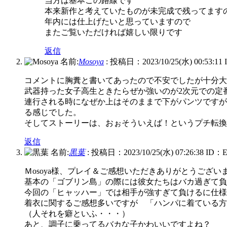
当方は基本この路線です
本来新作と考えていたものが未完成で残ってます
年内には仕上げたいと思っていますので
またご覧いただければ嬉しい限りです
返信
名前:
Mosoya
:
投稿日：2023/10/25(水) 00:53:11
コメントに胸糞と書いてあったので不安でしたが十分大
武器持った女子高生ときたらぜか強いのが2次元での定
連行される時になぜか上はそのままで下がパンツですが
る感じでした。
そしてストーリーは、おぉそういえば！というプチ転換
返信
名前:
黒葉
:
投稿日：2023/10/25(水) 07:26:38
ID：
Ｍosoya様、プレイ＆ご感想いただきありがとうござい
基本の「ゴブリン島」の際には彼女たちはバカ過ぎて負
今回の「ヒャッハー」では相手が強すぎて負けるに仕様
着衣に関するご感想多いですが 「ハンパに着ている方
（人それを癖といふ・・・）
あと、調子に乗ってるバカな子かわいいですよね？