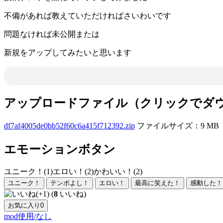
不備があれば教えていただければさいわいです
問題なければ未公開または
新規をアップしてみたいと思います
アップロードファイル（クリックでダ
df7af4005de0bb52f60c6a415f712392.zip
ファイルサイズ：9 MB
エモーションボタン
ユニーク！(1)
エロい！(2)
かわいい！(2)
ユニーク！
テンポよし！
エロい！
最高に笑えた！
感動した！
(
8
いいね)
お気に入り
0
mod使用/なし