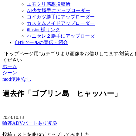
エモクリ感想投稿所
AI少女勝手にアップローダー
コイカツ勝手にアップローダー
カスタムメイドアップローダー
illusion様リンク
ハニセレ２勝手にアップローダ
自作ツールの宣伝・紹介
”トップページ用”カテゴリより画像をお借りしてます/対策
ください
ホーム
シーン
mod使用/なし
過去作「ゴブリン島 ヒャッハー」
2023.10.13
輪姦
ADVパートあり
凌辱
投稿テストを兼ねてアップしてみました