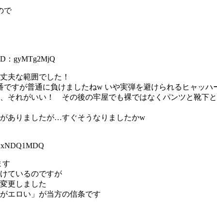
ので
ID：gyMTg2MjQ
丈夫な範囲でした！
番ですが普通に負けましたねw いや実弾を避けられるヒャッハ
、それがいい！ その後の牢屋でも裸ではなくパンツと靴下と
がありましたが…すぐそうなりましたかw
ExNDQ1MDQ
ます
けているのですが
変更しました
がエロい」が当方の信条です