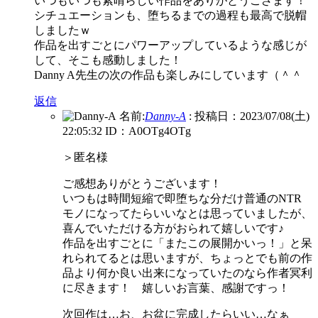
いつもいつも素晴らしい作品をありがとうござます！
シチュエーションも、堕ちるまでの過程も最高で脱帽
しましたｗ
作品を出すごとにパワーアップしているような感じが
して、そこも感動しました！
Danny A先生の次の作品も楽しみにしています（＾＾
返信
名前:
Danny-A
:
投稿日：2023/07/08(土)
22:05:32
ID：A0OTg4OTg
＞匿名様
ご感想ありがとうございます！
いつもは時間短縮で即堕ちな分だけ普通のNTR
モノになってたらいいなとは思っていましたが、
喜んでいただける方がおられて嬉しいです♪
作品を出すごとに「またこの展開かいっ！」と呆
れられてるとは思いますが、ちょっとでも前の作
品より何か良い出来になっていたのなら作者冥利
に尽きます！ 嬉しいお言葉、感謝ですっ！
次回作は…お、お盆に完成したらいい…なぁ