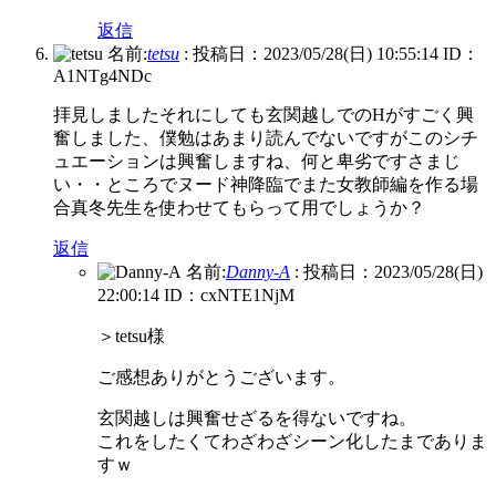
返信
名前:
tetsu
:
投稿日：2023/05/28(日) 10:55:14
ID：
A1NTg4NDc
拝見しましたそれにしても玄関越しでのHがすごく興
奮しました、僕勉はあまり読んでないですがこのシチ
ュエーションは興奮しますね、何と卑劣ですさまじ
い・・ところでヌード神降臨でまた女教師編を作る場
合真冬先生を使わせてもらって用でしょうか？
返信
名前:
Danny-A
:
投稿日：2023/05/28(日)
22:00:14
ID：cxNTE1NjM
＞tetsu様
ご感想ありがとうございます。
玄関越しは興奮せざるを得ないですね。
これをしたくてわざわざシーン化したまでありま
すｗ