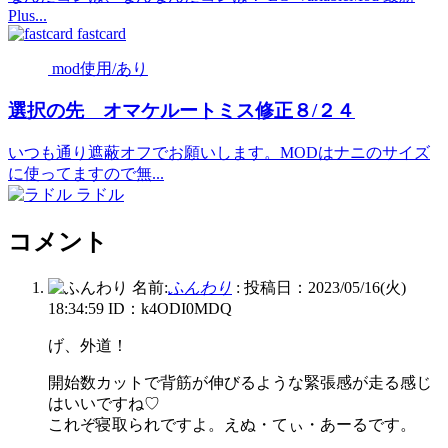
Plus...
fastcard
mod使用/あり
選択の先 オマケルートミス修正８/２４
いつも通り遮蔽オフでお願いします。MODはナニのサイズ
に使ってますので無...
ラドル
コメント
名前:
ふんわり
:
投稿日：2023/05/16(火)
18:34:59
ID：k4ODI0MDQ
げ、外道！
開始数カットで背筋が伸びるような緊張感が走る感じ
はいいですね♡
これぞ寝取られですよ。えぬ・てぃ・あーるです。