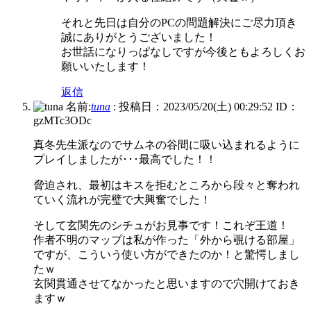
それと先日は自分のPCの問題解決にご尽力頂き
誠にありがとうございました！
お世話になりっぱなしですが今後ともよろしくお
願いいたします！
返信
名前:
tuna
:
投稿日：2023/05/20(土) 00:29:52
ID：
gzMTc3ODc
真冬先生派なのでサムネの谷間に吸い込まれるように
プレイしましたが･･･最高でした！！
脅迫され、最初はキスを拒むところから段々と奪われ
ていく流れが完璧で大興奮でした！
そして玄関先のシチュがお見事です！これぞ王道！
作者不明のマップは私が作った「外から覗ける部屋」
ですが、こういう使い方ができたのか！と驚愕しまし
たｗ
玄関貫通させてなかったと思いますので穴開けておき
ますｗ