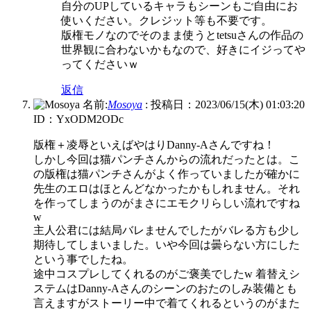
自分のUPしているキャラもシーンもご自由にお
使いください。クレジット等も不要です。
版権モノなのでそのまま使うとtetsuさんの作品の
世界観に合わないかもなので、好きにイジってや
ってくださいｗ
返信
名前:
Mosoya
:
投稿日：2023/06/15(木) 01:03:20
ID：YxODM2ODc
版権＋凌辱といえばやはりDanny-Aさんですね！
しかし今回は猫パンチさんからの流れだったとは。こ
の版権は猫パンチさんがよく作っていましたが確かに
先生のエロはほとんどなかったかもしれません。それ
を作ってしまうのがまさにエモクリらしい流れですね
w
主人公君には結局バレませんでしたがバレる方も少し
期待してしまいました。いや今回は曇らない方にした
という事でしたね。
途中コスプレしてくれるのがご褒美でしたw 着替えシ
ステムはDanny-Aさんのシーンのおたのしみ装備とも
言えますがストーリー中で着てくれるというのがまた