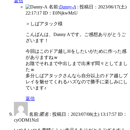
返信
名前:
Danny-A
:
投稿日：2023/06/17(土)
22:17:17
ID：E0NjkwMzU
＞しばアタック様
こんばんは、Danny Aです。ご感想ありがとうご
ざいます！
今回はこのドア越しHをしたいがために作った感
がありますねｗ
お陰でそれまで中出しまで出来ず悶々としてまし
たｗ
多分しばアタックさんなら自分以上のドア越しプ
レイを魅せてくれるハズなので勝手に楽しみにし
ています♪
返信
名前:
匿名
:
投稿日：2023/07/08(土) 13:17:57
ID：
cyODM1NzI