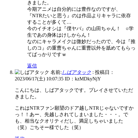
きました。
今期アニメは自分的には豊作なのですが、
『NTRたいと思う』のは作品よりキャラに依存
することが多くて…
今のイチオシは『僕ヤバ』の山田ちゃん！ ○学
生であの身体はけしからん！
なのにキャラメイクは微妙だったので、今は『推
しのコ』の重曹ちゃんに重曹以外を舐めてもらっ
てばっかりですｗ
返信
名前:
しばアタック
:
投稿日：
2023/06/17(土) 10:07:35
ID：kzMDkyNjY
こんにちは、しばアタックです。プレイさせていただ
きました。
これはNTRファン願望のドア越しNTRじゃないですか
っ！！あー、先越しされてしまいました・・・。で
も、相当なクオリティだし、満足しちゃいました
（笑）ごちそー様でした（笑）