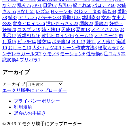
なり
77
乱交
75
3P
71
日常
67
貧乳
66
艦これ
60
パロディ
60
お姉
さん
55
Hなし
55
レズ
52
Hシーン
48
おねショタ
45
輪姦
44
羞恥
38
姉
37
アナル
35
パチモン
33
寝取り
33
幼馴染
33
女
29
女主人
公
28
変身ヒロイン
26
汚いおっさん
23
調教
23
眼鏡
21
妊婦・
妊娠
20
コスプレ
19
姉・妹
19
天使
18
悪魔
18
メイドさん
18
お
風呂
17
近親相姦
16
敗北ヒロイン
16
ゲーム
15
オナニー
15
癒
し系
15
ビッチ
14
援交
14
ボテ腹
14
ＢＬ
13
妹
12
メカ娘
11
痴漢
10
おしっこ
10
人外
9
キツネ
9
シーン作成方法
8
寝取らせ
7
シ
ンデレラガールズ
7
ケモノ
6
モーション
6
性転換
6
足コキ
5
常
識変換
4
プリパラ
1
アーカイブ
アーカイブ
エモクリ勝手にアップローダー
プライバシーポリシー
利用規約
退会のお手続き
© 2019 エモクリ勝手にアップローダー.