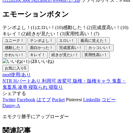
f122b2f0c5b6c142caf8cd78994fd727.zip
ファイルサイズ：9 MB
エモーションボタン
テンポよし！(1)
エロい！(10)
感動した！(2)
完成度高い！(10)
キレイ！(2)
続きが見たい！(3)
実用性高い！(7)
ユニーク！
テンポよし！
エロい！
最高に笑えた！
感動した！
面白かった！
完成度高い！
カッコいい！
かわいい！
キレイ！
続きが見たい！
実用性高い！
(
23
いいね)
お気に入り
5
mod使用/あり
NTR
Hパートあり
利用可
改変可
版権・版権キャラ
鬼畜・
鬼畜系
凌辱
寝取られ
寝取り
シェアする
Twitter
Facebook
はてブ
Pocket
Pinterest
LinkedIn
コピー
Danny-A
エモクリ勝手にアップローダー
関連記事