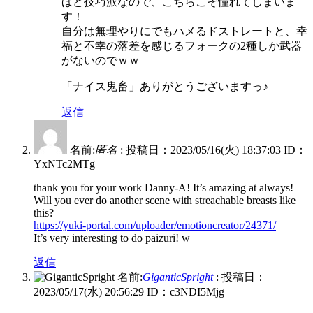
ほど技巧派なので、こちらこそ憧れてしまいま
す！
自分は無理やりにでもハメるドストレートと、幸
福と不幸の落差を感じるフォークの2種しか武器
がないのでｗｗ
「ナイス鬼畜」ありがとうございますっ♪
返信
名前:
匿名
:
投稿日：2023/05/16(火) 18:37:03
ID：
YxNTc2MTg
thank you for your work Danny-A! It’s amazing at always!
Will you ever do another scene with streachable breasts like
this?
https://yuki-portal.com/uploader/emotioncreator/24371/
It’s very interesting to do paizuri! w
返信
名前:
GiganticSpright
:
投稿日：
2023/05/17(水) 20:56:29
ID：c3NDI5Mjg