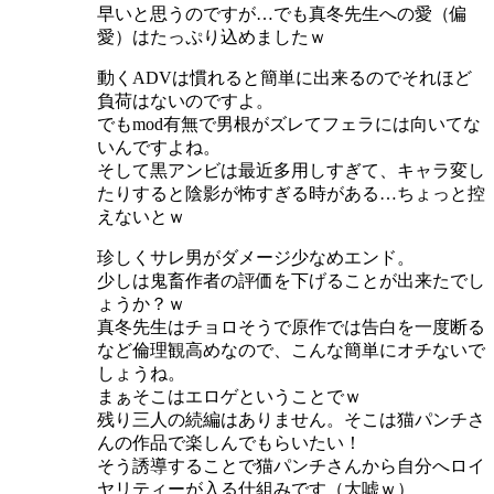
早いと思うのですが…でも真冬先生への愛（偏
愛）はたっぷり込めましたｗ
動くADVは慣れると簡単に出来るのでそれほど
負荷はないのですよ。
でもmod有無で男根がズレてフェラには向いてな
いんですよね。
そして黒アンビは最近多用しすぎて、キャラ変し
たりすると陰影が怖すぎる時がある…ちょっと控
えないとｗ
珍しくサレ男がダメージ少なめエンド。
少しは鬼畜作者の評価を下げることが出来たでし
ょうか？ｗ
真冬先生はチョロそうで原作では告白を一度断る
など倫理観高めなので、こんな簡単にオチないで
しょうね。
まぁそこはエロゲということでｗ
残り三人の続編はありません。そこは猫パンチさ
んの作品で楽しんでもらいたい！
そう誘導することで猫パンチさんから自分へロイ
ヤリティーが入る仕組みです（大嘘ｗ）