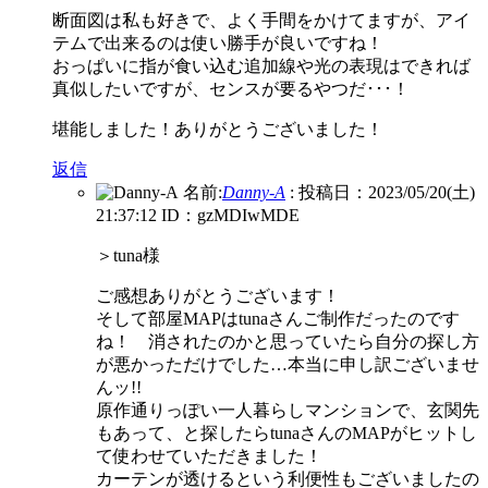
断面図は私も好きで、よく手間をかけてますが、アイ
テムで出来るのは使い勝手が良いですね！
おっぱいに指が食い込む追加線や光の表現はできれば
真似したいですが、センスが要るやつだ･･･！
堪能しました！ありがとうございました！
返信
名前:
Danny-A
:
投稿日：2023/05/20(土)
21:37:12
ID：gzMDIwMDE
＞tuna様
ご感想ありがとうございます！
そして部屋MAPはtunaさんご制作だったのです
ね！ 消されたのかと思っていたら自分の探し方
が悪かっただけでした…本当に申し訳ございませ
んッ!!
原作通りっぽい一人暮らしマンションで、玄関先
もあって、と探したらtunaさんのMAPがヒットし
て使わせていただきました！
カーテンが透けるという利便性もございましたの