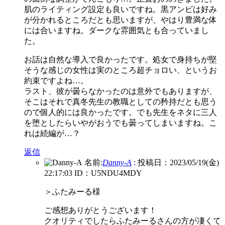
肌のライティング設定も良いですね。黒アンビは好み
が分かれるところだとも思いますが、やはり豊満な体
には合いますね。ダークな雰囲気とも合っていまし
た。
お話は自然な導入で良かったです。処女で身持ちが堅
そうな感じの女性は実のところ超チョロい、というお
約束ですよね…。
ラスト、彼が曇らなかったのは意外でもありますが、
そこはそれで真冬先生の教職としての矜持だとも思う
ので個人的には良かったです。でも先生をネタに三人
を堕としたらいやがおうでも曇ってしまいますね。こ
れは続編が…？
返信
名前:
Danny-A
:
投稿日：2023/05/19(金)
22:17:03
ID：U5NDU4MDY
＞ふたみーる様
ご感想ありがとうございます！
クオリティでしたらふたみーるさんの方が凄くて