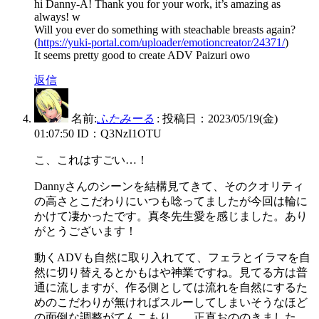
hi Danny-A! Thank you for your work, it’s amazing as
always! w
Will you ever do something with steachable breasts again?
(
https://yuki-portal.com/uploader/emotioncreator/24371/
)
It seems pretty good to create ADV Paizuri owo
返信
名前:
ふたみーる
:
投稿日：2023/05/19(金)
01:07:50
ID：Q3NzI1OTU
こ、これはすごい…！
Dannyさんのシーンを結構見てきて、そのクオリティ
の高さとこだわりにいつも唸ってましたが今回は輪に
かけて凄かったです。真冬先生愛を感じました。あり
がとうございます！
動くADVも自然に取り入れてて、フェラとイラマを自
然に切り替えるとかもはや神業ですね。見てる方は普
通に流しますが、作る側としては流れを自然にするた
めのこだわりが無ければスルーしてしまいそうなほど
の面倒な調整がてんこもり…。正直おののきました。