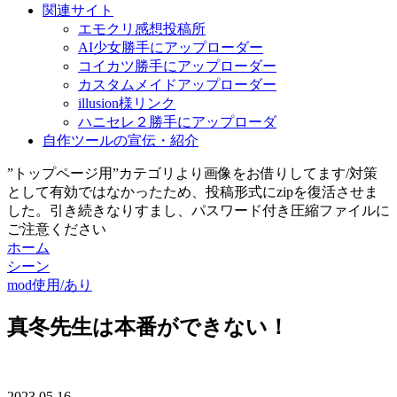
関連サイト
エモクリ感想投稿所
AI少女勝手にアップローダー
コイカツ勝手にアップローダー
カスタムメイドアップローダー
illusion様リンク
ハニセレ２勝手にアップローダ
自作ツールの宣伝・紹介
”トップページ用”カテゴリより画像をお借りしてます/対策
として有効ではなかったため、投稿形式にzipを復活させま
した。引き続きなりすまし、パスワード付き圧縮ファイルに
ご注意ください
ホーム
シーン
mod使用/あり
真冬先生は本番ができない！
2023.05.16