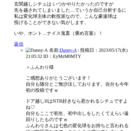
玄関越しシチュは いつかやりたかったのですが
先を越されてしまいました…ていうか自己分析するに
私は変化球主体の軟投派なので、こんな豪速球は
投げることができない気がします。
いや、ホント…ナイス鬼畜（褒め言葉）！
返信
名前:
Danny-A
:
投稿日：2023/05/17(水)
21:05:32
ID：EyMzM0MTY
＞ふんわり様
ご感想ありがとうございます！
自分も随分とご無沙汰しております。自分も今年
初の投稿ですｗ
ドア越しHはNTR好きなら惹かれるシチュですよ
ね♡
自分もここで初生、初中出しをしたくてえらい遠
回りしたものですｗ
ふんわりさんは七色の変化球をお持ちと言われる