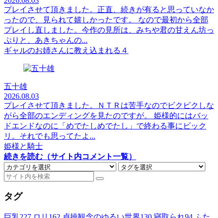
2026.08.03
プレイさせて頂きました。正直、続きが有ると思っていなか
ったので、見られて嬉しかったです。 なので最初から全部
プレイし直しました。今作の見所は、みちや君の甘えん坊っ
ぷりと、あきちゃんの...
ギャルのお姉さんに教え込まれる４
五十雄
2026.08.03
プレイさせて頂きました。ＮＴＲは苦手なのでビクビクしな
がら全部のエンディングを見たのですが。 姫様的にはバッ
ドエンドなのに「めでたしめでたし」で終わる事にビック
リ。それでも思ってたよ...
姫様と騎士
続きを読む（サイト内コメント一覧）
タグ
巨乳
227
ロリ
162
貞操観念のゆるい世界
130
寝取られ
94
ふた