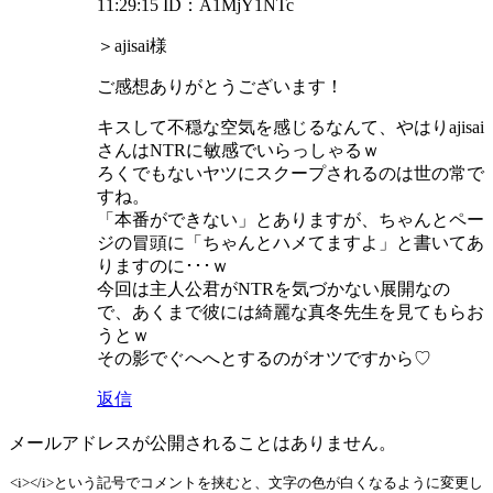
11:29:15
ID：A1MjY1NTc
＞ajisai様
ご感想ありがとうございます！
キスして不穏な空気を感じるなんて、やはりajisai
さんはNTRに敏感でいらっしゃるｗ
ろくでもないヤツにスクープされるのは世の常で
すね。
「本番ができない」とありますが、ちゃんとペー
ジの冒頭に「ちゃんとハメてますよ」と書いてあ
りますのに･･･ｗ
今回は主人公君がNTRを気づかない展開なの
で、あくまで彼には綺麗な真冬先生を見てもらお
うとｗ
その影でぐへへとするのがオツですから♡
返信
メールアドレスが公開されることはありません。
<i></i>という記号でコメントを挟むと、文字の色が白くなるように変更し