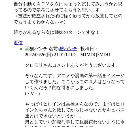
自分も動くＡＤＶを次はちょっと試してみようかと思
ってるので参考にさせてもらうと思います
（技法が確立された頃に軽く触ってから放置してたの
でもうよくわかんないｗ）
続きがあるなら次は姉妹のターンですな！
返信
名前:
猫パンチ
:
投稿日：
2022/06/26(日) 21:01:12
ID：M1MDQ3MDU
クロモリさんコメントありがとうございます。
そうなんです。アニメや漫画の第一話をイメージ
して作りました。ここからこの４人はどうなって
いくんだろ？的な引きにしました。
(・∀・)
やっぱりヒロインは高橋さんなので、まずはヒロ
インとちゃんと致してからじゃないとサキュバス
達とはできないというか…。
男としていい加減な事して反感買わないように今