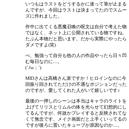
いつもはラストをどうするかに迷って筆が止まる
んですが、今回はラストは決まってたのでスムー
ズに作れました。
作中に出てくる悪魔召喚の呪文は自分で考えた物
ではなく、ネット上に公開されている物ですね。
たぶん本物だと思います。だから実際にやったら
ダメですよ(笑)
べ、勉強って自分も他の人の作品やったら日々凹
む毎日なのに…。
(´ﾉω；`)
MIDさんは高橋さん派ですか！ヒロインなのに今
回振り回されてただけの不遇なポジションだった
のですが、愛してくれた人がいて嬉しいです♪
最後の一押しのシーンは本当はキャラのライトを
上げてリリスとリムルの体を光らせて幻想的にし
てるんですが、何故かプレイすると反映されてな
くて無念です。メイク画面だと上手くいってるの
ですが後ろに置いたキューブが原因なのか…。