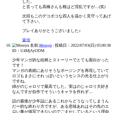
した。
と言っても高橋さんも根はど淫乱ですが…(笑)
次回もこのデコボコな四人を温かく見守ってあげ
て下さい。
プレイありがとうございました♪
返信
名前:
Mosoya
:
投稿日：2022/07/03(日) 05:00:38
ID：U4MjAyODM
少年マンガ的な絵柄とストーリーでとても面白かった
です！
マンガの表紙にありそうなポージングを再現していて
ロゴもまさにそれっぽいというセンスの光る仕上がり
ですね。
姉がのじゃロリで最高でした。実はのじゃロリ大好き
なんですが自作でそういうキャラを作れず…
話の最後が少年誌にあるこれからどうなってしまうん
だー的な終わり方ですが、ある意味あれはその先のエ
ロい事が描写できないのでごまかしているという理由