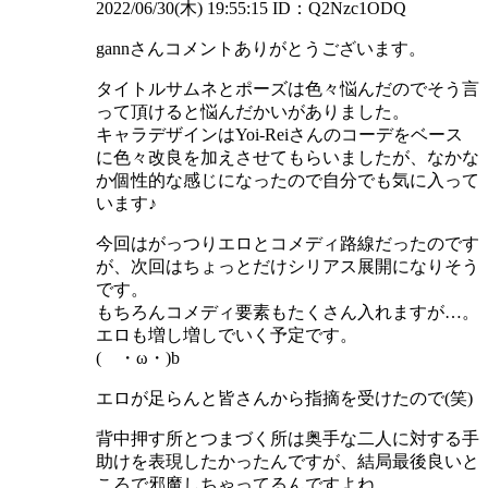
2022/06/30(木) 19:55:15
ID：Q2Nzc1ODQ
gannさんコメントありがとうございます。
タイトルサムネとポーズは色々悩んだのでそう言
って頂けると悩んだかいがありました。
キャラデザインはYoi-Reiさんのコーデをベース
に色々改良を加えさせてもらいましたが、なかな
か個性的な感じになったので自分でも気に入って
います♪
今回はがっつりエロとコメディ路線だったのです
が、次回はちょっとだけシリアス展開になりそう
です。
もちろんコメディ要素もたくさん入れますが…。
エロも増し増しでいく予定です。
( ・ω・)b
エロが足らんと皆さんから指摘を受けたので(笑)
背中押す所とつまづく所は奥手な二人に対する手
助けを表現したかったんですが、結局最後良いと
ころで邪魔しちゃってるんですよね。