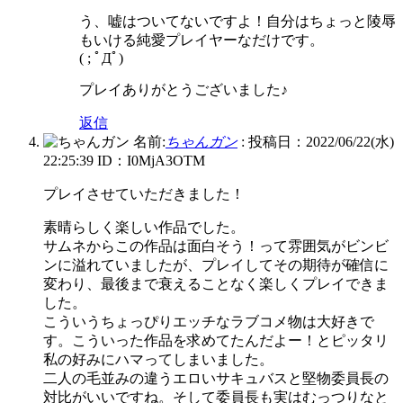
う、嘘はついてないですよ！自分はちょっと陵辱
もいける純愛プレイヤーなだけです。
( ; ﾟДﾟ)
プレイありがとうございました♪
返信
名前:
ちゃんガン
:
投稿日：2022/06/22(水)
22:25:39
ID：I0MjA3OTM
プレイさせていただきました！
素晴らしく楽しい作品でした。
サムネからこの作品は面白そう！って雰囲気がビンビ
ンに溢れていましたが、プレイしてその期待が確信に
変わり、最後まで衰えることなく楽しくプレイできま
した。
こういうちょっぴりエッチなラブコメ物は大好きで
す。こういった作品を求めてたんだよー！とピッタリ
私の好みにハマってしまいました。
二人の毛並みの違うエロいサキュバスと堅物委員長の
対比がいいですね。そして委員長も実はむっつりなと