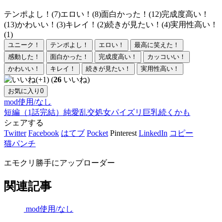
テンポよし！(7)
エロい！(8)
面白かった！(12)
完成度高い！
(13)
かわいい！(3)
キレイ！(2)
続きが見たい！(4)
実用性高い！
(1)
ユニーク！
テンポよし！
エロい！
最高に笑えた！
感動した！
面白かった！
完成度高い！
カッコいい！
かわいい！
キレイ！
続きが見たい！
実用性高い！
(
26
いいね)
お気に入り
0
mod使用/なし
短編（1話完結）
純愛
乱交
処女
パイズリ
巨乳
続くかも
シェアする
Twitter
Facebook
はてブ
Pocket
Pinterest
LinkedIn
コピー
猫パンチ
エモクリ勝手にアップローダー
関連記事
mod使用/なし