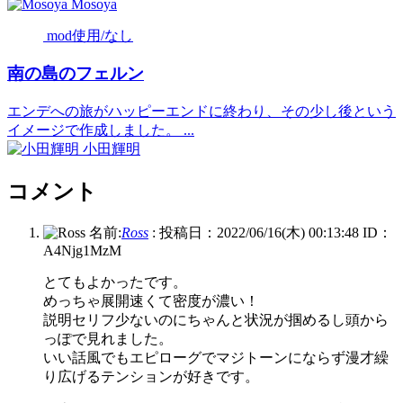
Mosoya
mod使用/なし
南の島のフェルン
エンデへの旅がハッピーエンドに終わり、その少し後という
イメージで作成しました。 ...
小田輝明
コメント
名前:
Ross
:
投稿日：2022/06/16(木) 00:13:48
ID：
A4Njg1MzM
とてもよかったです。
めっちゃ展開速くて密度が濃い！
説明セリフ少ないのにちゃんと状況が掴めるし頭から
っぽで見れました。
いい話風でもエピローグでマジトーンにならず漫才繰
り広げるテンションが好きです。