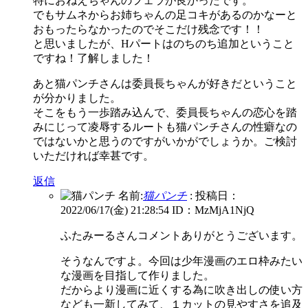
特におねえちゃんのフェラが良かったです。
でもサムネからお姉ちゃんの足コキがあるのかなーと
おもったらなかったのでそこだけ残念です！！
と思いましたが、Hパートはのちのち追加ということ
ですね！了解しました！
あと猫パンチさんは委員長ちゃんが好きだということ
が分かりました。
そこをもう一歩踏み込んで、委員長ちゃんの恋心を踏
みにじって凌辱するルートも猫パンチさんの性癖なの
ではないかと思うのですがいかがでしょうか。ご検討
いただければ幸甚です。
返信
名前:
猫パンチ
:
投稿日：
2022/06/17(金) 21:28:54
ID：MzMjA1NjQ
ふたみーるさんコメントありがとうございます。
そうなんですよ。今回は少年漫画のエロ枠みたい
な漫画を目指して作りました。
だからより漫画に近くする為に吹き出しの使い方
なども一新してみて、１カットの見やすさを追及