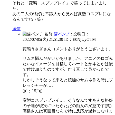
それと「変態コスプレプレイ」で笑ってしまいまし
た。
あの二人の格好は常識人から見れば変態コスプレにな
るんですね（笑）
返信
名前:
猫パンチ
:
投稿日：
2022/07/05(火) 21:51:39
ID：E0NjUyOTM
変態うさぎさんコメントありがとうございます。
サムネ悩んだかいがありました。アニメのロゴみ
たいなイメージを目指してハートとか本とかは後
で付け加えたのですが、作り直して良かったで
す。
しかしそうなって来ると続編のサムネ作る時にプ
レッシャーが…。
((( ；ﾟДﾟ)))
変態コスプレプレイ…。そうなんですあんな格好
の子達が現実にいたらただの痴女の変態です(笑)
高橋さんは真面目なんで特に反応が過剰になりま