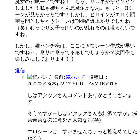
魔女の召喚モノですね！ もう、サムネからビンビン
しました！私も姉ちゃん悪魔派かなあ。もっと、Hシ
ーンが見たかったです！しかし、ヒロインがエロく願
望を開放しちゃうシーンは期待値爆上がりでしたね
（笑）むっつり女子っぽいのが乱れるのは堪らないで
すね。
しかし、猫パンチ様は、ここにきてシーン作成が早い
ですね～。乗りに乗ってる感じでしょうか？次回作も
楽しみにしております！！
返信
名前:
猫パンチ
:
投稿日：
2022/06/23(木) 22:17:50
ID：AyMTExOTE
しばアタックさんコメントありがとうございま
す。
そうですか～しばアタックさんも姉派ですか。滅
茶苦茶なのに意外と人気な姉(笑)
エロシーンは…すいませんちょっと控えめでした
ね(汗)