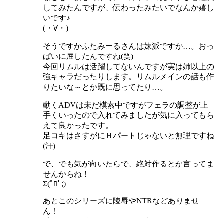
してみたんですが、伝わったみたいでなんか嬉し
いです♪
(・∀・)
そうですかふたみーるさんは妹派ですか…。おっ
ぱいに屈したんですね(笑)
今回リムルは活躍してないんですが実は姉以上の
強キャラだったりします。リムルメインの話も作
りたいな～とか既に思ってたり…。
動くADVは未だ模索中ですがフェラの調整が上
手くいったので入れてみましたが気に入ってもら
えて良かったです。
足コキはさすがにＨパートじゃないと無理ですね
(汗)
で、でも気が向いたらで、絶対作るとか言ってま
せんからね！
Σ(ﾟﾛﾟ;)
あとこのシリーズに陵辱やNTRなどありませ
ん！