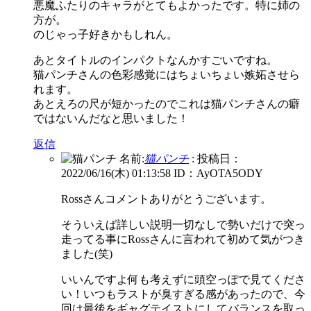
悪魔ふたりのキャラがとてもよかったです。特に姉の
方が。
のじゃっ子好きかもしれん。
あとタイトルのインパクトなんかすごいですね。
猫パンチさんの色彩感覚にはちょいちょい嫉妬させら
れます。
あとえろの尺が短かったのでこれは猫パンチさんの癖
ではないんだなと思いました！
返信
名前:
猫パンチ
:
投稿日：
2022/06/16(木) 01:13:58
ID：AyOTA5ODY
Rossさんコメントありがとうございます。
そういえば詳しい説明一切なしで勢いだけで突っ
走ってる事にRossさんに言われて初めて気がつき
ました(笑)
いいんですよ何も考えずに頭空っぽで見てくださ
い！いつもラストが臭すぎる感があったので、今
回は最後をギャグテイストにしてバランスを取っ