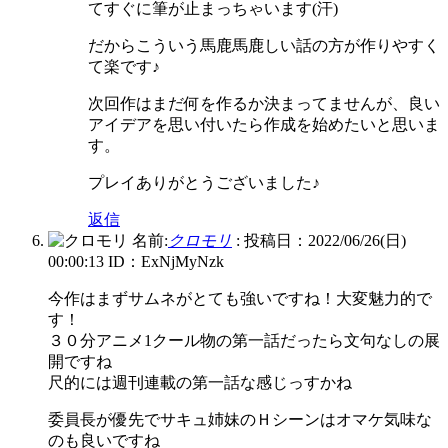
てすぐに筆が止まっちゃいます(汗)
だからこういう馬鹿馬鹿しい話の方が作りやすく
て楽です♪
次回作はまだ何を作るか決まってませんが、良い
アイデアを思い付いたら作成を始めたいと思いま
す。
プレイありがとうございました♪
返信
名前:
クロモリ
:
投稿日：2022/06/26(日)
00:00:13
ID：ExNjMyNzk
今作はまずサムネがとても強いですね！大変魅力的で
す！
３０分アニメ1クール物の第一話だったら文句なしの展
開ですね
尺的には週刊連載の第一話な感じっすかね
委員長が優先でサキュ姉妹のＨシーンはオマケ気味な
のも良いですね