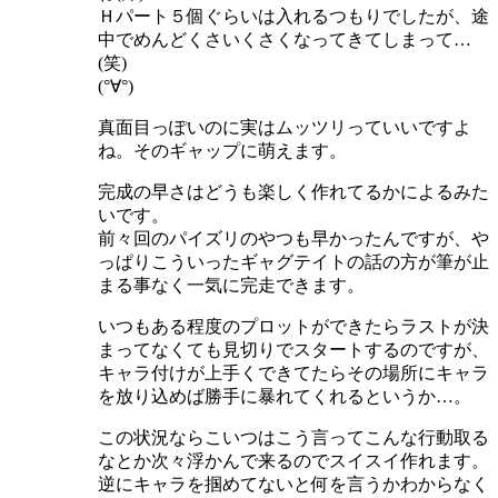
Ｈパート５個ぐらいは入れるつもりでしたが、途
中でめんどくさいくさくなってきてしまって…
(笑)
(°∀°)
真面目っぽいのに実はムッツリっていいですよ
ね。そのギャップに萌えます。
完成の早さはどうも楽しく作れてるかによるみた
いです。
前々回のパイズリのやつも早かったんですが、や
っぱりこういったギャグテイトの話の方が筆が止
まる事なく一気に完走できます。
いつもある程度のプロットができたらラストが決
まってなくても見切りでスタートするのですが、
キャラ付けが上手くできてたらその場所にキャラ
を放り込めば勝手に暴れてくれるというか…。
この状況ならこいつはこう言ってこんな行動取る
なとか次々浮かんで来るのでスイスイ作れます。
逆にキャラを掴めてないと何を言うかわからなく