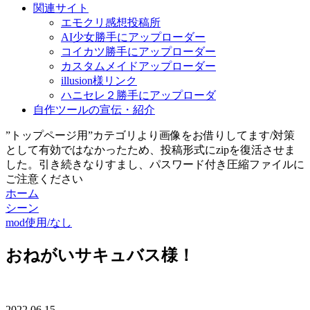
関連サイト
エモクリ感想投稿所
AI少女勝手にアップローダー
コイカツ勝手にアップローダー
カスタムメイドアップローダー
illusion様リンク
ハニセレ２勝手にアップローダ
自作ツールの宣伝・紹介
”トップページ用”カテゴリより画像をお借りしてます/対策
として有効ではなかったため、投稿形式にzipを復活させま
した。引き続きなりすまし、パスワード付き圧縮ファイルに
ご注意ください
ホーム
シーン
mod使用/なし
おねがいサキュバス様！
2022.06.15