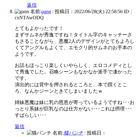
返信
名前:
gann
:
投稿日：2022/06/28(火) 22:58:56
ID：
cxNTAwODQ
とてもよかったです！
まずサムネが秀逸ですね！タイトル字のキャッチーさ
もさることながら、悪魔2人のデザインがとてもよろし
くてアングルもよくて、エモクリ的サムネのお手本の
ようです。
お話もほっこり楽しくいやらしく、エロコメディとし
て秀逸でした。召喚シーンもなかなか派手で凄かった
です。
演出的には背中を押されるところと、本で躓くとこ
ろ、なんかジーンときてしまいましたｗ
姉妹悪魔は妹に乳の恩恵が寄っているようですね･･･お
っとり系妹が巨乳なのは仕方がない･･･これは摂理･･･
すばらしい･･･
返信
名前:
猫パンチ
:
投稿日：