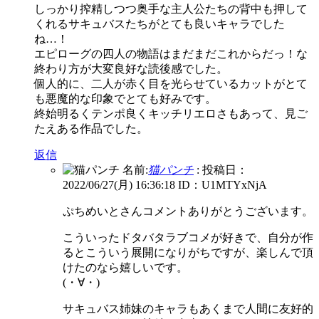
しっかり搾精しつつ奥手な主人公たちの背中も押して
くれるサキュバスたちがとても良いキャラでした
ね…！
エピローグの四人の物語はまだまだこれからだっ！な
終わり方が大変良好な読後感でした。
個人的に、二人が赤く目を光らせているカットがとて
も悪魔的な印象でとても好みです。
終始明るくテンポ良くキッチリエロさもあって、見ご
たえある作品でした。
返信
名前:
猫パンチ
:
投稿日：
2022/06/27(月) 16:36:18
ID：U1MTYxNjA
ぷちめいとさんコメントありがとうございます。
こういったドタバタラブコメが好きで、自分が作
るとこういう展開になりがちですが、楽しんで頂
けたのなら嬉しいです。
(・∀・)
サキュバス姉妹のキャラもあくまで人間に友好的