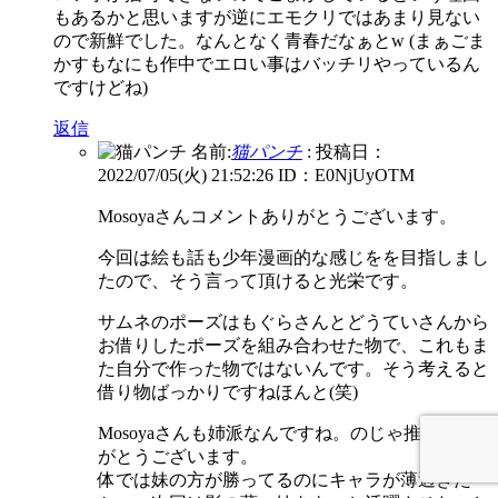
もあるかと思いますが逆にエモクリではあまり見ない
ので新鮮でした。なんとなく青春だなぁとw (まぁごま
かすもなにも作中でエロい事はバッチリやっているん
ですけどね)
返信
名前:
猫パンチ
:
投稿日：
2022/07/05(火) 21:52:26
ID：E0NjUyOTM
Mosoyaさんコメントありがとうございます。
今回は絵も話も少年漫画的な感じをを目指しまし
たので、そう言って頂けると光栄です。
サムネのポーズはもぐらさんとどうていさんから
お借りしたポーズを組み合わせた物で、これもま
た自分で作った物ではないんです。そう考えると
借り物ばっかりですねほんと(笑)
Mosoyaさんも姉派なんですね。のじゃ推しあり
がとうございます。
体では妹の方が勝ってるのにキャラが薄過ぎた