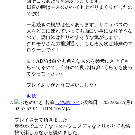
回そこらあたりを気をつけてます。
日直の時は主人公のヘイト上がりまくりだったの
で(笑)
一応続きの構想は色々あります。サキュバスの二
人をどこに連れていっても面白い事になりそうな
ので、話自体は作りやすそうな気がします。
クロモリさんの推測通り、もちろん次は姉妹のエ
ロターンです！
動くADVは自分も色んな人のを参考にさせても
らってるので、自分ので良ければいくらでも使っ
てやって下さい♪
プレイありがとうございました♪
返信
名前:
ぷちめいと
:
投稿日：2022/06/27(月)
02:57:53
ID：U1NDcwMjA
プレイさせて頂きました。
爽やかでエッチなドタバタコメディなノリがとても愉
快で楽しみながら読めました。