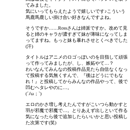
てみました。
気にいってもらえたようで嬉しいです♪こういう
馬鹿馬鹿しい掛け合い好きなんですよね。
そうですか……Rossさんは姉派ですか。改めて見
ると姉のキャラが濃すぎて妹が薄味になってしま
ってますね。もっと妹も暴れさせとくべきでした
(汗)
タイトルはアニメのロゴっぽいのを目指して頑張
って作ってみましたが、し、嫉妬やて…？
わいなんてみんなの投稿作品見たら自信なくなっ
て投稿する気無くすんで、『後はどうにでもな
れ！』と投稿してからみんなの作品やって、後で
凹むヘタレやのに…。
(´ﾉω；`)
エロのかさ増し考えたんですがこいつら動かすと
羽が邪魔で邪魔で…。とりあえず出しといて作る
気になったら後で追加したらいいかと思い投稿し
た次第です(笑)