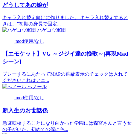
どうしてあの娘が
キャラ入れ替え向けに作りました。 キャラ入れ替えすると
きは、”初期の身長で固定...
ハゲコウ軍団
mod使用/なし
【エモケット】VG ～ジジイ達の挽歌～[再現Mad
シーン]
プレーするにあたってMAPの遮蔽表示のチェックは入れて
くださいこれはアニ...
へノール
mod使用/なし
新入生のお世話係
急遽転校することになり向かった学園には森宮さんと言う女
の子がいた。初めての僕に色...