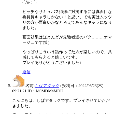
(´ﾉω；`)
ビッチなサキュバス姉妹に対抗するには真面目な
委員長キャラしかない！と思い、でも実はムッツ
リの方が面白いかなと考えてあんなキャラになり
ました。
画面効果はほとんどが先駆者達のパク………オマ
ージュです(笑)
やっぱりこういう話作ってた方が楽しいので、共
感してもらえると嬉しいです。
プレイありがとうございました♪
返信
名前:
しばアタック
:
投稿日：2022/06/23(木)
09:21:21
ID：M0MDM4MDU
こんにちは、しばアタックです。プレイさせていただ
きました。