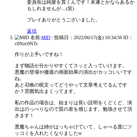
委員長は純愛を貫くんです！未遂とかならあるか
もしれませんが…(笑)
プレイありがとうございました。
返信
名前:
MID
:
投稿日：2022/06/17(金) 10:34:56
ID：
c0Nzc0NTc
作りが上手いですね！
まず物語が分かりやすくてスッと入っていけます。
悪魔の登場や撤退の画面効果の演出がカッコいいです
ね。
あと召喚の呪文ってどうやって文章考えてるんです
か？雰囲気出まくってます。
私の作品の場合は、始まりは長い説明をくどくど、演
出はのっぺりなので質の差を感じます。勉強させて頂
きます！
悪魔ちゃんは姉がはっちゃけていて、しゃべる度にツ
ッコミを入れたくなりましたw