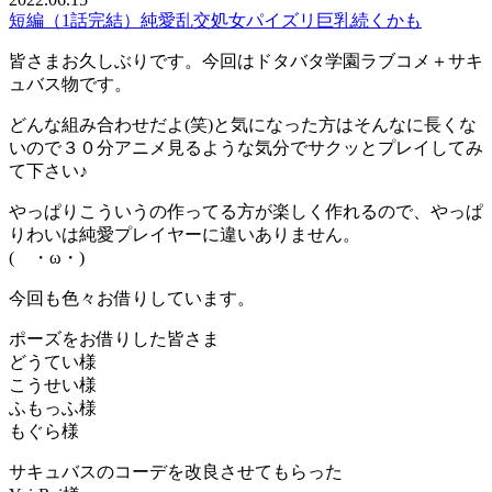
短編（1話完結）
純愛
乱交
処女
パイズリ
巨乳
続くかも
皆さまお久しぶりです。今回はドタバタ学園ラブコメ＋サキ
ュバス物です。
どんな組み合わせだよ(笑)と気になった方はそんなに長くな
いので３０分アニメ見るような気分でサクッとプレイしてみ
て下さい♪
やっぱりこういうの作ってる方が楽しく作れるので、やっぱ
りわいは純愛プレイヤーに違いありません。
( ・ω・)
今回も色々お借りしています。
ポーズをお借りした皆さま
どうてい様
こうせい様
ふもっふ様
もぐら様
サキュバスのコーデを改良させてもらった