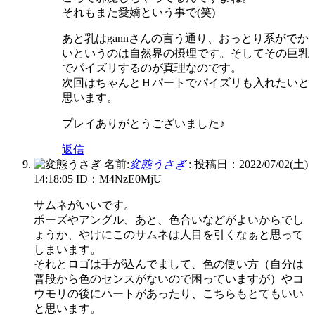
それもまた愛嬌という事で(笑)
あと乳はgannさんの言う通り、おっとり系がでか
いというのは自然界の摂理です。そしてその巨乳
でパイズリするのが真理なのです。
次回はちゃんとＨパートでパイズリも入れたいと
思います。
プレイありがとうございました♪
返信
名前:
変態うさぎ
:
投稿日：2022/07/02(土)
14:18:05
ID：M4NzE0MjU
サムネがいいです。
ポーズやアングル、あと、色合いなどがよいからでし
ょうか、やけにこのサムネは人目を引くなぁと思って
しまいます。
それとロゴは手が込んでまして、色の使い方（自分は
普段から色のセンスがないので困っていますが）やコ
ウモリの後にハートがあったり、こちらもとてもいい
と思います。