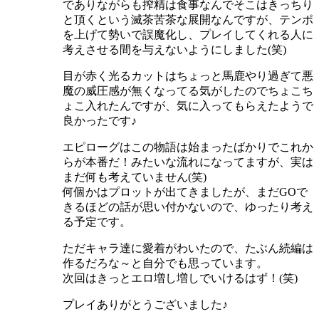
でありながらも搾精は食事なんでそこはきっちり
と頂くという滅茶苦茶な展開なんですが、テンポ
を上げて勢いで誤魔化し、プレイしてくれる人に
考えさせる間を与えないようにしました(笑)
目が赤く光るカットはちょっと馬鹿やり過ぎて悪
魔の威圧感が無くなってる気がしたのでちょこち
ょこ入れたんですが、気に入ってもらえたようで
良かったです♪
エピローグはこの物語は始まったばかりでこれか
らが本番だ！みたいな流れになってますが、実は
まだ何も考えていません(笑)
何個かはプロットが出てきましたが、まだGOで
きるほどの話が思い付かないので、ゆったり考え
る予定です。
ただキャラ達に愛着がわいたので、たぶん続編は
作るだろな～と自分でも思っています。
次回はきっとエロ増し増しでいけるはず！(笑)
プレイありがとうございました♪