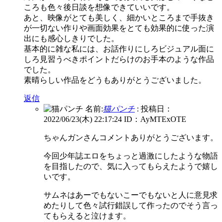
ころも色々後日談を想像できていいです。
あと、映像がとても美しく、細かいところまで手抜き
が一切ない作りや画面効果をとても効果的に使った演
出にも感心しきりでした。
基本的に雑な私には、お話作りにしろビジュアル面に
しろ見習うべきポイントだらけのお手本のような作品
でした。
素晴らしい作品をどうもありがとうございました。
返信
名前:
猫パンチ
:
投稿日：
2022/06/23(木) 22:17:24
ID：AyMTExOTE
ちゃんガンさんコメントありがとうございます。
今回少年誌エロをちょっと過激にしたような物語
を目指したので、気に入ってもらえたようで嬉し
いです。
サムネはあーでもないこーでもないと人に意見求
めたりして色々試行錯誤して作ったのでそう言っ
てもらえると泣けます。