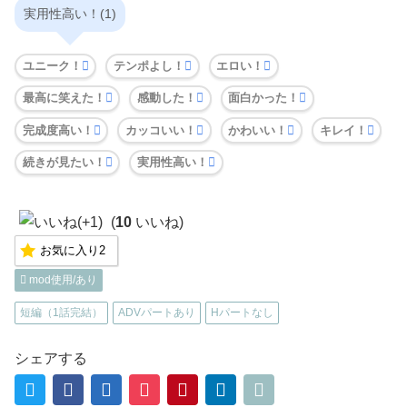
実用性高い！(1)
ユニーク！
テンポよし！
エロい！
最高に笑えた！
感動した！
面白かった！
完成度高い！
カッコいい！
かわいい！
キレイ！
続きが見たい！
実用性高い！
(
10
いいね)
お気に入り
2
mod使用/あり
短編（1話完結）
ADVパートあり
Hパートなし
シェアする