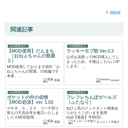
mkmk
関連記事
mod使用/あり
mod使用/あり
【MOD使用】だんまち
ラッキーモブ助 Ver.3.3
_（おねぇちゃんの部屋
公式を見限ってMOD導入してし
２）
まったため、今後はこちらにUP
します。 ...
MOD使用しております拙作「お
ねぇちゃんの部屋」の続編です
本来、...
黒葉
himote
mod使用/あり
mod使用/あり
ポケットの中の劣情
フレフレちんぽガールズ
【MOD必須】ver. 1.02
（ふたなり）
※Ｒ８．５．２０ コーデ切り
ねひょ氏のインスタント精進あ
替えの不具合等を修正いたしま
りがとうございます使用
した※MOD使用...
mod【更新】竿MOD...
黒葉
キュロット半脱げ