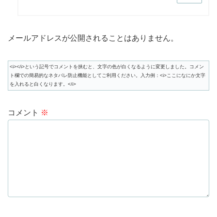
メールアドレスが公開されることはありません。
<i></i>という記号でコメントを挟むと、文字の色が白くなるように変更しました。コメン
ト欄での簡易的なネタバレ防止機能としてご利用ください。入力例：<i>ここになにか文字
を入れると白くなります。</i>
コメント
※