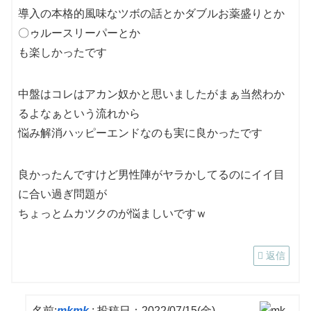
導入の本格的風味なツボの話とかダブルお薬盛りとか
〇ゥルースリーパーとか
も楽しかったです
中盤はコレはアカン奴かと思いましたがまぁ当然わか
るよなぁという流れから
悩み解消ハッピーエンドなのも実に良かったです
良かったんですけど男性陣がヤラかしてるのにイイ目
に合い過ぎ問題が
ちょっとムカツクのが悩ましいですｗ
返信
名前:
mkmk
:
投稿日：2022/07/15(金)