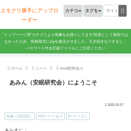
エモクリ勝手にアップロ
ーダー
”トップページ用”カテゴリより画像をお借りしてます/対策として有効では
なかったため、投稿形式にzipを復活させました。引き続きなりすまし、
パスワード付き圧縮ファイルにご注意ください
ホーム
シーン
mod使用/あり
あみん（安眠研究会）にようこそ
2022.03.27
短編（1話完結）
ADVパートあり
Hパートなし
あらすじ：