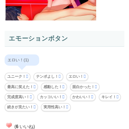
エモーションボタン
エロい！(1)
ユニーク！
テンポよし！
エロい！
最高に笑えた！
感動した！
面白かった！
完成度高い！
カッコいい！
かわいい！
キレイ！
続きが見たい！
実用性高い！
(
6
いいね)