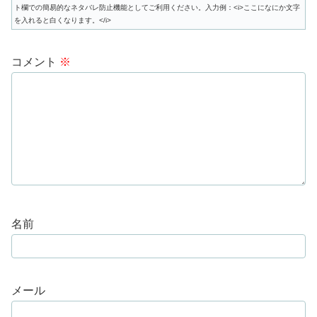
ト欄での簡易的なネタバレ防止機能としてご利用ください。入力例：<i>ここになにか文字
を入れると白くなります。</i>
コメント
※
名前
メール