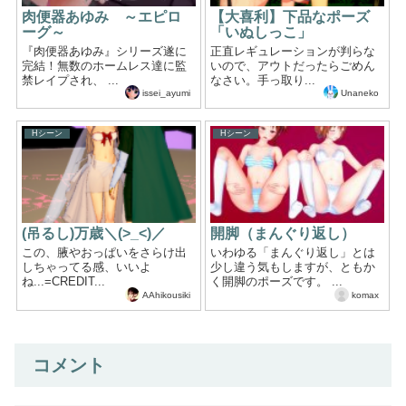
肉便器あゆみ ～エピロ
【大喜利】下品なポーズ
ーグ～
「いぬしっこ」
『肉便器あゆみ』シリーズ遂に
正直レギュレーションが判らな
完結！無数のホームレス達に監
いので、アウトだったらごめん
禁レイプされ、 ...
なさい。手っ取り...
issei_ayumi
Unaneko
Hシーン
Hシーン
(吊るし)万歳＼(>_<)／
開脚（まんぐり返し）
この、腋やおっぱいをさらけ出
いわゆる「まんぐり返し」とは
しちゃってる感、いいよ
少し違う気もしますが、ともか
ね...=CREDIT...
く開脚のポーズです。 ...
AAhikousiki
komax
コメント