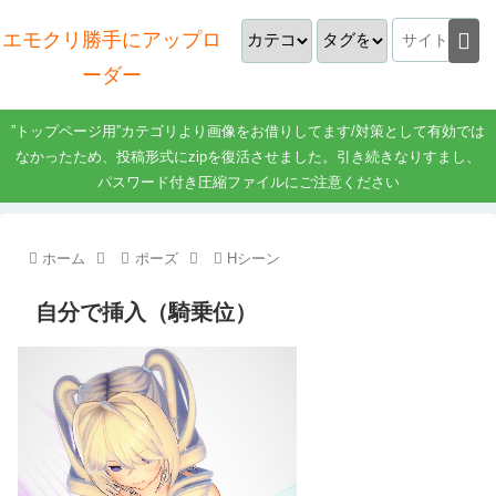
エモクリ勝手にアップロ
ーダー
”トップページ用”カテゴリより画像をお借りしてます/対策として有効では
なかったため、投稿形式にzipを復活させました。引き続きなりすまし、
パスワード付き圧縮ファイルにご注意ください
ホーム
ポーズ
Hシーン
自分で挿入（騎乗位）