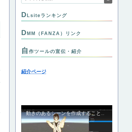
D
Lsiteランキング
D
MM（FANZA）リンク
自
作ツールの宣伝・紹介
紹介ページ
動きのあるシーンを作成することのできる自作の３Dスタジオツール、Crend紹介動画_Part1