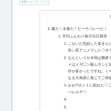
複数のエンディング
夏だ！水着だ！ビーチバレーだ！
月刊ふんわり毎月31日発売
こないだ完結した某きら
良い尻アニメでした♡今
なんというか今回は難産
メはメガ◯ン級ムサシと
作が多かったですね。 
なる大海原に免じてご容
おお!?ホントに貼れた♡
ハレルヤ♡