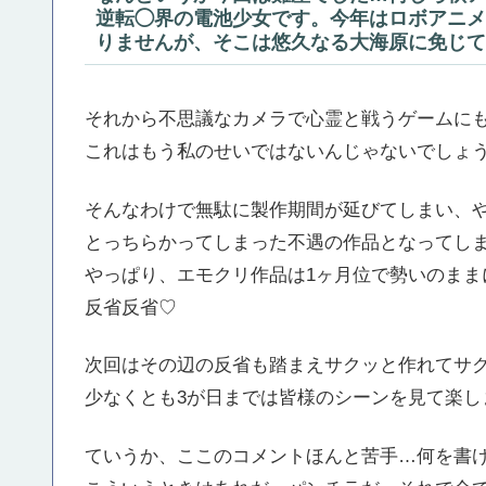
逆転◯界の電池少女です。今年はロボアニメ
りませんが、そこは悠久なる大海原に免じて
それから不思議なカメラで心霊と戦うゲームに
これはもう私のせいではないんじゃないでしょ
そんなわけで無駄に製作期間が延びてしまい、
とっちらかってしまった不遇の作品となってし
やっぱり、エモクリ作品は1ヶ月位で勢いのまま
反省反省♡
次回はその辺の反省も踏まえサクッと作れてサ
少なくとも3が日までは皆様のシーンを見て楽し
ていうか、ここのコメントほんと苦手…何を書