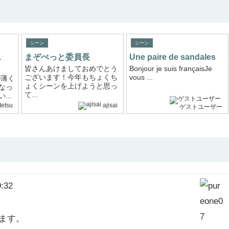
シーン
シーン
ス
まぞぺっと委員長
Une paire de sandales
皆さんあけましておめでとう
Bonjour je suis françaisJe
ございます！今年もちょくち
vous ...
が薄く
ょくシーンを上げようと思っ
なっ
て...
..
tetsu
ajisai
ゲストユーザー
:32
ます。