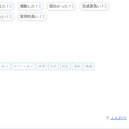
えた！
感動した！
面白かった！
完成度高い！
たい！
実用性高い！
トあり
Hパートあり
凌辱
乱交
処女
羞恥
輪姦
ふんわり