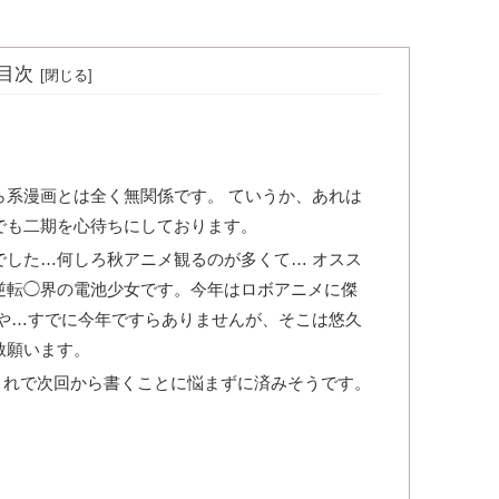
目次
ら系漫画とは全く無関係です。 ていうか、あれは
でも二期を心待ちにしております。
でした…何しろ秋アニメ観るのが多くて… オスス
逆転◯界の電池少女です。今年はロボアニメに傑
いや…すでに今年ですらありませんが、そこは悠久
赦願います。
これで次回から書くことに悩まずに済みそうです。