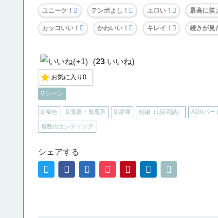
ユニーク！
テンポよし！
エロい！
最高に笑
カッコいい！
かわいい！
キレイ！
続きが見
(
23
いいね)
お気に入り
0
シーン
褐色
鬼畜・鬼畜系
凌辱
短編（1話完結）
ADVパー
複数のエンディング
シェアする