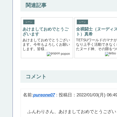
関連記事
シーン
シーン
あけましておめでとうご
全裸闘士（ヌーディ
ざいます
ト）真希
あけましておめでとうござい
TETSUワールドのマナ
ます。今年もよろしくお願い
なり上手く活動できなく
します。皆様...
たヌード神、その隙をつい.
popon
コメント
名前:
pureone07
:
投稿日：2022/01/03(月) 06:49
ふんわりさん、あけましておめでとうござい