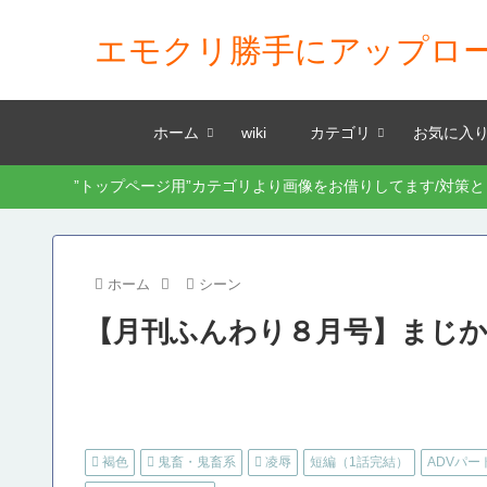
エモクリ勝手にアップロ
ホーム
wiki
カテゴリ
お気に入
”トップページ用”カテゴリより画像をお借りしてます/対策
ホーム
シーン
【月刊ふんわり８月号】まじ
褐色
鬼畜・鬼畜系
凌辱
短編（1話完結）
ADVパー