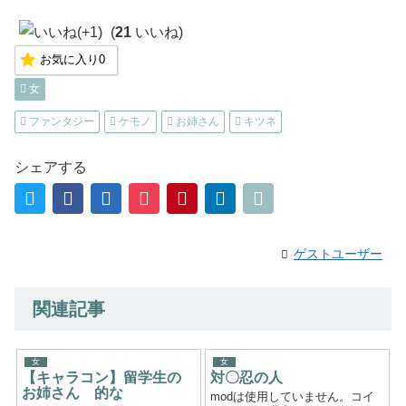
(
21
いいね)
お気に入り
0
女
ファンタジー
ケモノ
お姉さん
キツネ
シェアする
ゲストユーザー
関連記事
女
女
【キャラコン】留学生の
対〇忍の人
お姉さん 的な
modは使用していません。コイ