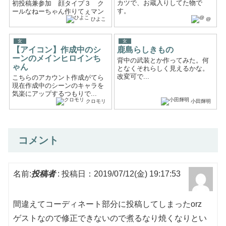
カツで、お蔵入りしてた物で
初投稿兼参加 顔タイプ３ ク
す。
ールなねーちゃん作りてぇマン
ひよこ
@
女
女
【アイコン】作成中のシ
鹿島らしきもの
ーンのメインヒロインち
背中の武装とか作ってみた。何
ゃん
となくそれらしく見えるかな。
改変可で...
こちらのアカウント作成がてら
現在作成中のシーンのキャラを
気楽にアップするつもりで...
クロモリ
小田輝明
コメント
名前:
投稿者
:
投稿日：2019/07/12(金) 19:17:53
間違えてコーディネート部分に投稿してしまったorz
ゲストなので修正できないので煮るなり焼くなりとい