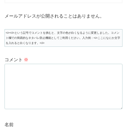
メールアドレスが公開されることはありません。
<i></i>という記号でコメントを挟むと、文字の色が白くなるように変更しました。コメン
ト欄での簡易的なネタバレ防止機能としてご利用ください。入力例：<i>ここになにか文字
を入れると白くなります。</i>
コメント
※
名前