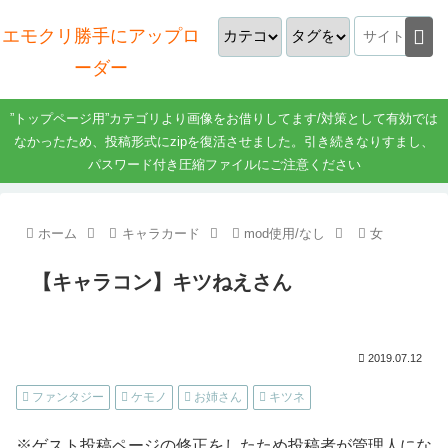
エモクリ勝手にアップロ
ーダー
”トップページ用”カテゴリより画像をお借りしてます/対策として有効では
なかったため、投稿形式にzipを復活させました。引き続きなりすまし、
パスワード付き圧縮ファイルにご注意ください
ホーム
キャラカード
mod使用/なし
女
【キャラコン】キツねえさん
2019.07.12
ファンタジー
ケモノ
お姉さん
キツネ
※ゲスト投稿ページの修正をしたため投稿者が管理人にな