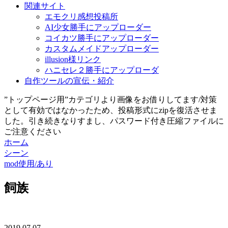
関連サイト
エモクリ感想投稿所
AI少女勝手にアップローダー
コイカツ勝手にアップローダー
カスタムメイドアップローダー
illusion様リンク
ハニセレ２勝手にアップローダ
自作ツールの宣伝・紹介
”トップページ用”カテゴリより画像をお借りしてます/対策
として有効ではなかったため、投稿形式にzipを復活させま
した。引き続きなりすまし、パスワード付き圧縮ファイルに
ご注意ください
ホーム
シーン
mod使用/あり
飼族
2019.07.07