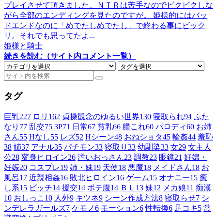
プレイさせて頂きました。ＮＴＲは苦手なのでビクビクしな
がら全部のエンディングを見たのですが。 姫様的にはバッ
ドエンドなのに「めでたしめでたし」で終わる事にビック
リ。それでも思ってたよ...
姫様と騎士
続きを読む（サイト内コメント一覧）
タグ
巨乳
227
ロリ
162
貞操観念のゆるい世界
130
寝取られ
94
ふた
なり
77
乱交
75
3P
71
日常
67
貧乳
66
艦これ
60
パロディ
60
お姉
さん
55
Hなし
55
レズ
52
Hシーン
48
おねショタ
45
輪姦
44
羞恥
38
姉
37
アナル
35
パチモン
33
寝取り
33
幼馴染
33
女
29
女主人
公
28
変身ヒロイン
26
汚いおっさん
23
調教
23
眼鏡
21
妊婦・
妊娠
20
コスプレ
19
姉・妹
19
天使
18
悪魔
18
メイドさん
18
お
風呂
17
近親相姦
16
敗北ヒロイン
16
ゲーム
15
オナニー
15
癒
し系
15
ビッチ
14
援交
14
ボテ腹
14
ＢＬ
13
妹
12
メカ娘
11
痴漢
10
おしっこ
10
人外
9
キツネ
9
シーン作成方法
8
寝取らせ
7
シ
ンデレラガールズ
7
ケモノ
6
モーション
6
性転換
6
足コキ
5
常