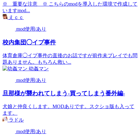
※ 重要な注意 ※ こちらのmodを導入した環境で作成して
いますmod...
えｃｃ
mod使用/あり
校内集団◯イプ事件
体育倉庫◯イプ事件の直後のお話ですが前作未プレイでも問
題ありません。もちろん救い...
幼姦マン
mod使用/あり
旦那様が襲われてしまう‐買ってしまう番外編‐
犬娘と仲良くします。MODありです。スクショ版も入って
ます。
ラドル
mod使用/あり