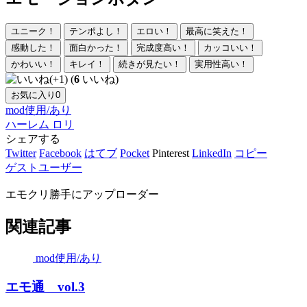
ユニーク！
テンポよし！
エロい！
最高に笑えた！
感動した！
面白かった！
完成度高い！
カッコいい！
かわいい！
キレイ！
続きが見たい！
実用性高い！
(
6
いいね)
お気に入り
0
mod使用/あり
ハーレム
ロリ
シェアする
Twitter
Facebook
はてブ
Pocket
Pinterest
LinkedIn
コピー
ゲストユーザー
エモクリ勝手にアップローダー
関連記事
mod使用/あり
エモ通 vol.3