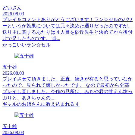
どいさん
2026.08.03
プレイ＆コメントありがとうございます！ラン☆セルのパワ
ーというか効果については元々決めた通りだったのですが、
送り主に関するあたりは４人目を砂丘先生と決めてから後付
けで足したものです。 当...
かっこいいラン☆セル
五十雄
2026.08.03
プレイさせて頂きました。正直、続きが有ると思っていなか
ったので、見られて嬉しかったです。 なので最初から全部
プレイし直しました。今作の見所は、みちや君の甘えん坊っ
ぷりと、あきちゃんの...
ギャルのお姉さんに教え込まれる４
五十雄
2026.08.03