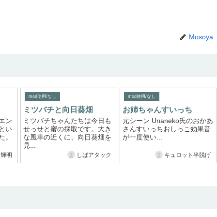
Mosoya
mod使用/なし
mod使用/なし
ミツバチと向日葵畑
お姉ちゃんすいっち
エン
ミツバチちゃんたちは今日も
元シーン Unaneko氏のおかあ
とい
せっせと蜜の採取です。大き
さんすいっちおしっこ効果音
た。
な風車の近くに、向日葵畑を
が一度使い...
見...
田輝明
しばアタック
キュロット半脱げ