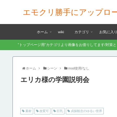
エモクリ勝手にアップロ
ホーム
wiki
カテゴリ
お気に入
”トップページ用”カテゴリより画像をお借りしてます/対策
ホーム
シーン
mod使用/なし
エリカ様の学園説明会
素材
改変可
巨乳
貞操観念のゆるい世界