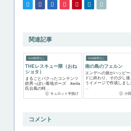
関連記事
mod使用/なし
mod使用/なし
THEレスキュー隊（おね
南の島のフェルン
ショタ）
エンデへの旅がハッピー
ドに終わり、その少し後
まるごとパクったコンテンツ
うイメージで作成しまし
鉄男っぽい着地ポーズ ikeda
...
氏台風の時...
キュロット半脱げ
小
コメント