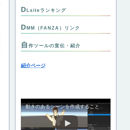
D
Lsiteランキング
D
MM（FANZA）リンク
自
作ツールの宣伝・紹介
紹介ページ
動きのあるシーンを作成することのできる自作の３Dスタジオツール、Crend紹介動画_Part1