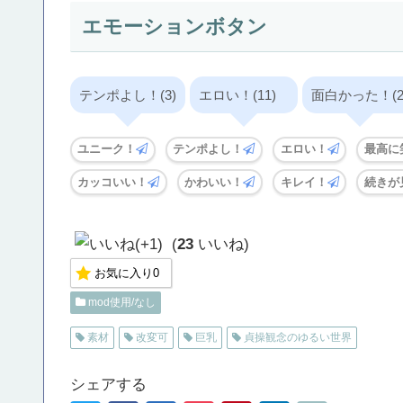
エモーションボタン
テンポよし！(3)
エロい！(11)
面白かった！(2
ユニーク！
テンポよし！
エロい！
最高に
カッコいい！
かわいい！
キレイ！
続きが
(
23
いいね)
お気に入り
0
mod使用/なし
素材
改変可
巨乳
貞操観念のゆるい世界
シェアする