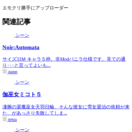
エモクリ勝手にアップローダー
関連記事
シーン
Noir:Automata
サイズ33Ｍ キャラ５枠。非Modバニラ仕様です。見ての通
り･･･と言ってよいも...
gann
シーン
伽巫女ミコト５
凄腕の退魔巫女天羽日輪、そんな彼女に雪女退治の依頼が来
た、があっさり失敗してしま...
tetsu
シーン