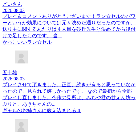
どいさん
2026.08.03
プレイ＆コメントありがとうございます！ラン☆セルのパワ
ーというか効果については元々決めた通りだったのですが、
送り主に関するあたりは４人目を砂丘先生と決めてから後付
けで足したものです。 当...
かっこいいラン☆セル
五十雄
2026.08.03
プレイさせて頂きました。正直、続きが有ると思っていなか
ったので、見られて嬉しかったです。 なので最初から全部
プレイし直しました。今作の見所は、みちや君の甘えん坊っ
ぷりと、あきちゃんの...
ギャルのお姉さんに教え込まれる４