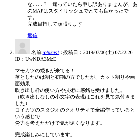
な……？ 違っていたら申し訳ありませんが、あ
のMAPはスタイリッシュでとても良かったで
す。
完成目指して頑張ります！
返信
名前:
robikus1
:
投稿日：2019/07/06(土) 07:22:26
ID：UwNDA3MzE
マモカツの続きが来てる！
落としたのは割と初期の方でしたが、カット割りや画
面効果
吹き出し枠の使い方や技術に感銘を受けました。
（吹き出しなしの小文字の表現はこれを見て気付きま
した）
コイカツのスタジオのクオリティで全編作っていると
いう感じで
労力を考えただけで気が遠くなります。
完成楽しみにしています。