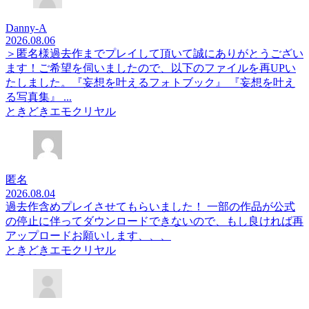
Danny-A
2026.08.06
＞匿名様過去作までプレイして頂いて誠にありがとうござい
ます！ご希望を伺いましたので、以下のファイルを再UPい
たしました。『妄想を叶えるフォトブック』 『妄想を叶え
る写真集』 ...
ときどきエモクリヤル
匿名
2026.08.04
過去作含めプレイさせてもらいました！ 一部の作品が公式
の停止に伴ってダウンロードできないので、もし良ければ再
アップロードお願いします、、、
ときどきエモクリヤル