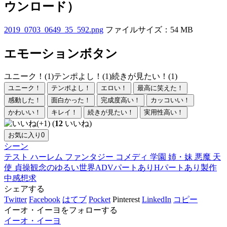
ウンロード）
2019_0703_0649_35_592.png
ファイルサイズ：54 MB
エモーションボタン
ユニーク！(1)
テンポよし！(1)
続きが見たい！(1)
ユニーク！
テンポよし！
エロい！
最高に笑えた！
感動した！
面白かった！
完成度高い！
カッコいい！
かわいい！
キレイ！
続きが見たい！
実用性高い！
(
12
いいね)
お気に入り
0
シーン
テスト
ハーレム
ファンタジー
コメディ
学園
姉・妹
悪魔
天
使
貞操観念のゆるい世界
ADVパートあり
Hパートあり
製作
中
感想求
シェアする
Twitter
Facebook
はてブ
Pocket
Pinterest
LinkedIn
コピー
イーオ・イーヨをフォローする
イーオ・イーヨ