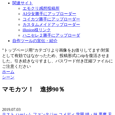
関連サイト
エモクリ感想投稿所
AI少女勝手にアップローダー
コイカツ勝手にアップローダー
カスタムメイドアップローダー
illusion様リンク
ハニセレ２勝手にアップローダ
自作ツールの宣伝・紹介
”トップページ用”カテゴリより画像をお借りしてます/対策
として有効ではなかったため、投稿形式にzipを復活させま
した。引き続きなりすまし、パスワード付き圧縮ファイルに
ご注意ください
ホーム
シーン
マモカツ！ 進捗90％
2019.07.03
テスト
ハーレム
ファンタジー
コメディ
学園
姉・妹
悪魔
天