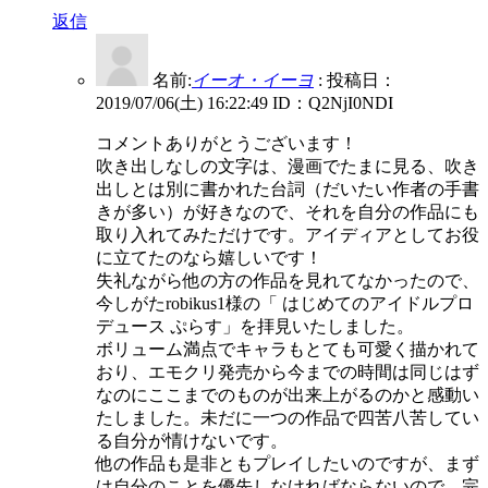
返信
名前:
イーオ・イーヨ
:
投稿日：
2019/07/06(土) 16:22:49
ID：Q2NjI0NDI
コメントありがとうございます！
吹き出しなしの文字は、漫画でたまに見る、吹き
出しとは別に書かれた台詞（だいたい作者の手書
きが多い）が好きなので、それを自分の作品にも
取り入れてみただけです。アイディアとしてお役
に立てたのなら嬉しいです！
失礼ながら他の方の作品を見れてなかったので、
今しがたrobikus1様の「 はじめてのアイドルプロ
デュース ぷらす」を拝見いたしました。
ボリューム満点でキャラもとても可愛く描かれて
おり、エモクリ発売から今までの時間は同じはず
なのにここまでのものが出来上がるのかと感動い
たしました。未だに一つの作品で四苦八苦してい
る自分が情けないです。
他の作品も是非ともプレイしたいのですが、まず
は自分のことを優先しなければならないので、完