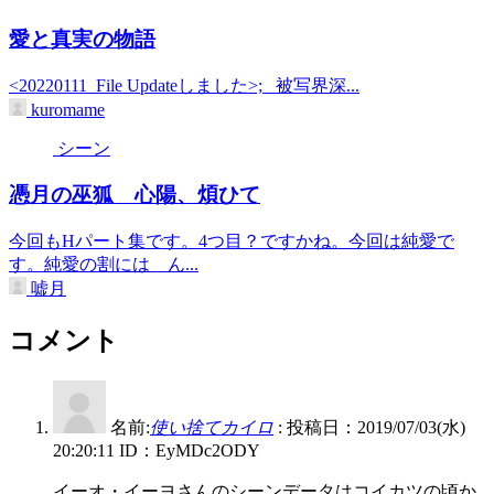
愛と真実の物語
<20220111_File Updateしました>; 被写界深...
kuromame
シーン
憑月の巫狐 心陽、煩ひて
今回もHパート集です。4つ目？ですかね。今回は純愛で
す。純愛の割には ん...
嘘月
コメント
名前:
使い捨てカイロ
:
投稿日：2019/07/03(水)
20:20:11
ID：EyMDc2ODY
イーオ・イーヨさんのシーンデータはコイカツの頃か