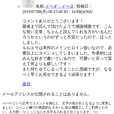
名前:
イーオ・イーヨ
:
投稿日：
2019/07/08(月) 00:15:49
ID：IwMjQzNjU
コメントありがとうございます！
最後まで読んで頂けたようで感謝感激です。こん
な長い文章、ちゃんと読んでくれる方がいるんだ
ろうかというのがずっと不安だったので、ほっと
しました。
ルルエラは本作のメインヒロイン扱いなので、必
要以上にヨイショしてしまいました。作者的には
みんな好きで書いているので、可愛いと言って貰
えて何よりも嬉しいです！
また待たせてしまってまことに恐縮ですが、なる
べく早くお見せできるよう頑張ります！
返信
メールアドレスが公開されることはありません。
<i></i>という記号でコメントを挟むと、文字の色が白くなるように変更し
ました。コメント欄での簡易的なネタバレ防止機能としてご利用くださ
い。入力例：<i>ここになにか文字を入れると白くなります。</i>