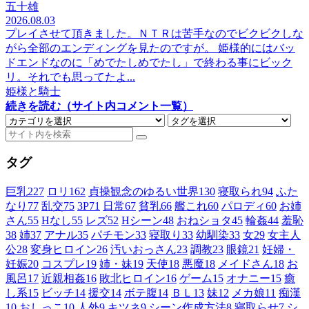
五十雄
2026.08.03
プレイさせて頂きました。ＮＴＲは苦手なのでビクビクしな
がら全部のエンディングを見たのですが。 姫様的にはバッ
ドエンドなのに「めでたしめでたし」で終わる事にビック
リ。それでも思ってたよ...
姫様と騎士
続きを読む（サイト内コメント一覧）
タグ
巨乳
227
ロリ
162
貞操観念のゆるい世界
130
寝取られ
94
ふた
なり
77
乱交
75
3P
71
日常
67
貧乳
66
艦これ
60
パロディ
60
お姉
さん
55
Hなし
55
レズ
52
Hシーン
48
おねショタ
45
輪姦
44
羞恥
38
姉
37
アナル
35
パチモン
33
寝取り
33
幼馴染
33
女
29
女主人
公
28
変身ヒロイン
26
汚いおっさん
23
調教
23
眼鏡
21
妊婦・
妊娠
20
コスプレ
19
姉・妹
19
天使
18
悪魔
18
メイドさん
18
お
風呂
17
近親相姦
16
敗北ヒロイン
16
ゲーム
15
オナニー
15
癒
し系
15
ビッチ
14
援交
14
ボテ腹
14
ＢＬ
13
妹
12
メカ娘
11
痴漢
10
おしっこ
10
人外
9
キツネ
9
シーン作成方法
8
寝取らせ
7
シ