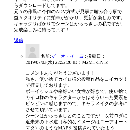
らダウンロードしてます。
元々の作風に今作のADV方式が見事に噛み合う事で、
益々クオリティに拍車がかかり、更新が楽しみです。
キャラクリばかりでシーンはからっきしの私ですが、
完成楽しみに待ってます！
返信
名前:
イーオ・イーヨ
:
投稿日：
2019/07/03(水) 22:52:20
ID：M2MTk1NTc
コメントありがとうございます！
私も、使い捨てカイロ様の投稿作品をコイカツ！
で拝見しております。
ボーイッシュや格好いい女性が好きで、使い捨て
カイロ様のキャラクターからはそういった要素を
ビンビンに感じますので、キャラメイクの参考に
させて頂いています。
シーンはからっきしとのことですが、以前ロダに
近未来の下水道（私的なイメージはニーアオート
マタ）のようなMAPを投稿されていたよう