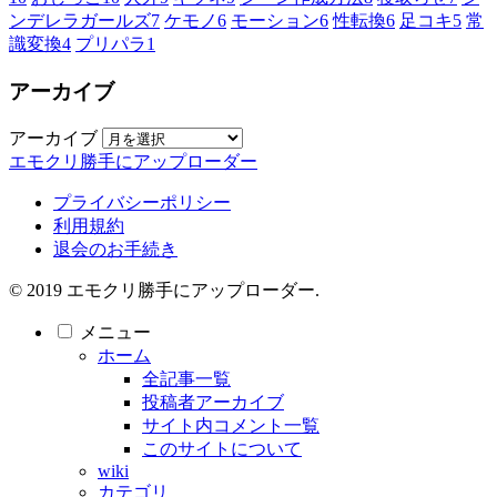
ンデレラガールズ
7
ケモノ
6
モーション
6
性転換
6
足コキ
5
常
識変換
4
プリパラ
1
アーカイブ
アーカイブ
エモクリ勝手にアップローダー
プライバシーポリシー
利用規約
退会のお手続き
© 2019 エモクリ勝手にアップローダー.
メニュー
ホーム
全記事一覧
投稿者アーカイブ
サイト内コメント一覧
このサイトについて
wiki
カテゴリ