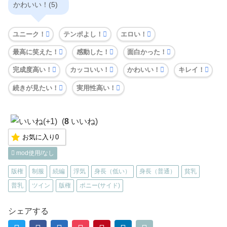
かわいい！(5)
ユニーク！
テンポよし！
エロい！
最高に笑えた！
感動した！
面白かった！
完成度高い！
カッコいい！
かわいい！
キレイ！
続きが見たい！
実用性高い！
(
8
いいね)
お気に入り
0
mod使用/なし
版権
制服
続編
浮気
身長（低い）
身長（普通）
貧乳
普乳
ツイン
版権
ポニー(サイド)
シェアする