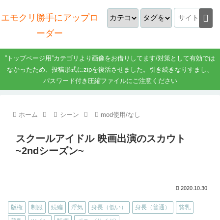
エモクリ勝手にアップロ
ーダー
”トップページ用”カテゴリより画像をお借りしてます/対策として有効では
なかったため、投稿形式にzipを復活させました。引き続きなりすまし、
パスワード付き圧縮ファイルにご注意ください
ホーム
シーン
mod使用/なし
スクールアイドル 映画出演のスカウト
~2ndシーズン~
2020.10.30
版権
制服
続編
浮気
身長（低い）
身長（普通）
貧乳