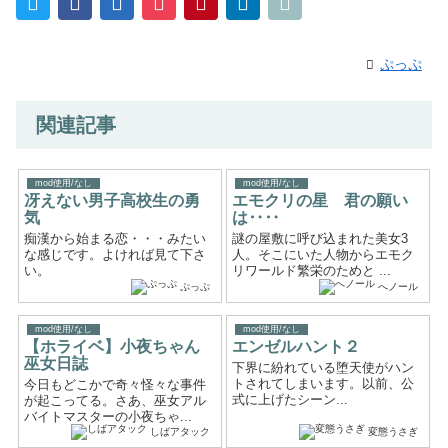
ぷっぷ
関連記事
mod使用/なし
mod使用/なし
冴えない男子高校生の勇
エモクリの星 君の願い
気
は‥‥
痴漢から始まる恋・・・みたい
謎の屋敷に呼び込まれた美女3
な感じです。よければ見て下さ
人。そこにいた人物からエモク
い。
リワールド繁栄のためと ...
ぷっぷ
へノール
mod使用/なし
mod使用/なし
【ホライベ】小夜ちゃん
エンゼルハント２
巫女日誌
下界に紛れている堕天使がハン
トされてしまいます。以前、公
今日もどこかで奇々怪々な事件
式に上げたシーン...
が起こってる。さあ、巫女アル
バイトマスターの小夜ちゃ...
しばアタック
変態うさぎ