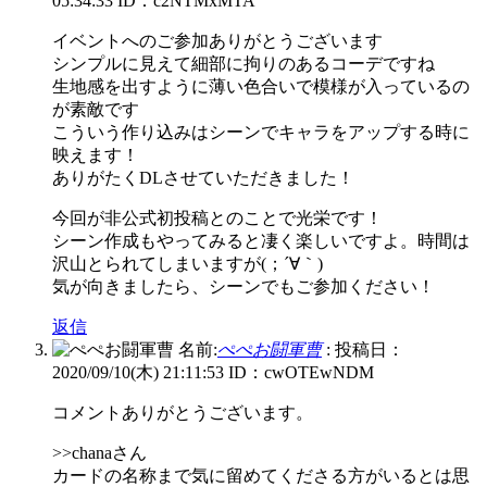
05:34:33
ID：c2NTMxMTA
イベントへのご参加ありがとうございます
シンプルに見えて細部に拘りのあるコーデですね
生地感を出すように薄い色合いで模様が入っているの
が素敵です
こういう作り込みはシーンでキャラをアップする時に
映えます！
ありがたくDLさせていただきました！
今回が非公式初投稿とのことで光栄です！
シーン作成もやってみると凄く楽しいですよ。時間は
沢山とられてしまいますが(；´∀｀)
気が向きましたら、シーンでもご参加ください！
返信
名前:
ぺぺお闘軍曹
:
投稿日：
2020/09/10(木) 21:11:53
ID：cwOTEwNDM
コメントありがとうございます。
>>chanaさん
カードの名称まで気に留めてくださる方がいるとは思