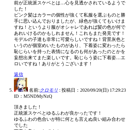
前が正統派スケベとは…心を見透かされているようで
した！
ピンク髪はカラーの個性が強くて私服を選ぶものと勝
手に思い込んでおりましたが、緑色が強くてもいけま
すね！というより服がオシャレであれば髪の色が何で
あれいけるのかもしれません！これもまた発見です！
モデルの子達も非常に可愛らしいですね！背景灰色と
いうのが個室めいたものがあり、下着姿に変わったら
恥じらいを持った表情になるのも何があったのとかを
妄想出来てまた楽しいです。恥じらう姿に下着姿…エ
ロいですね！ありがとうございます！
返信
名前:
クロモリ
:
投稿日：2020/09/20(日) 17:29:23
ID：M5NDMyNzQ
頂きました！
正統派スケベとゆるふわが良かったです！
ゆるふわの色合いが特に何とも言えぬ良い組み合わせ
でした