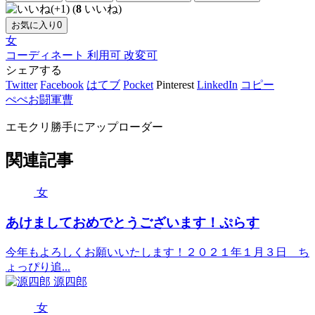
(
8
いいね)
お気に入り
0
女
コーディネート
利用可
改変可
シェアする
Twitter
Facebook
はてブ
Pocket
Pinterest
LinkedIn
コピー
ぺぺお闘軍曹
エモクリ勝手にアップローダー
関連記事
女
あけましておめでとうございます！ぷらす
今年もよろしくお願いいたします！２０２１年１月３日 ち
ょっぴり追...
源四郎
女