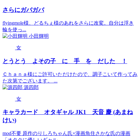
さらにガバガバ
flyingmole様、どるちぇ様のあれをさらに改変。自分は浮き
輪を使っ...
小田輝明
女
とうとう よその子 に 手 を だした ！
Ｃｈａｎａ様にご許可いただけたので、調子こいて作ってみ
た次第でございます。 ...
源四郎
女
キャラカード オタギャル JK1 天音 慶 (あまね
けい)
mod不要 原作のりしろちゃん氏×漫画魚住さかな氏の漫画
「オタクに優しいギャル...