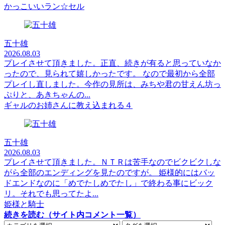
かっこいいラン☆セル
五十雄
2026.08.03
プレイさせて頂きました。正直、続きが有ると思っていなか
ったので、見られて嬉しかったです。 なので最初から全部
プレイし直しました。今作の見所は、みちや君の甘えん坊っ
ぷりと、あきちゃんの...
ギャルのお姉さんに教え込まれる４
五十雄
2026.08.03
プレイさせて頂きました。ＮＴＲは苦手なのでビクビクしな
がら全部のエンディングを見たのですが。 姫様的にはバッ
ドエンドなのに「めでたしめでたし」で終わる事にビック
リ。それでも思ってたよ...
姫様と騎士
続きを読む（サイト内コメント一覧）