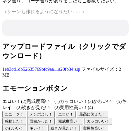
ネタ被り、コーデ被りがありましたらご容赦ください。
（シーンも作れるようになりたい……）
アップロードファイル（クリックでダ
ウンロード）
1eb3cd1db52635769bfc9aa11a20fb34.zip
ファイルサイズ：2
MB
エモーションボタン
エロい！(2)
完成度高い！(1)
カッコいい！(3)
かわいい！(5)
キ
レイ！(2)
続きが見たい！(2)
実用性高い！(4)
ユニーク！
テンポよし！
エロい！
最高に笑えた！
感動した！
面白かった！
完成度高い！
カッコいい！
かわいい！
キレイ！
続きが見たい！
実用性高い！