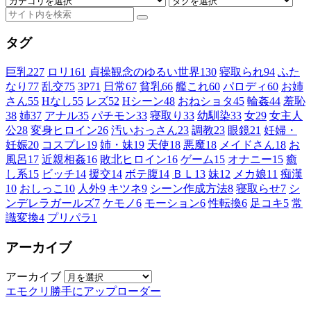
タグ
巨乳
227
ロリ
161
貞操観念のゆるい世界
130
寝取られ
94
ふた
なり
77
乱交
75
3P
71
日常
67
貧乳
66
艦これ
60
パロディ
60
お姉
さん
55
Hなし
55
レズ
52
Hシーン
48
おねショタ
45
輪姦
44
羞恥
38
姉
37
アナル
35
パチモン
33
寝取り
33
幼馴染
33
女
29
女主人
公
28
変身ヒロイン
26
汚いおっさん
23
調教
23
眼鏡
21
妊婦・
妊娠
20
コスプレ
19
姉・妹
19
天使
18
悪魔
18
メイドさん
18
お
風呂
17
近親相姦
16
敗北ヒロイン
16
ゲーム
15
オナニー
15
癒
し系
15
ビッチ
14
援交
14
ボテ腹
14
ＢＬ
13
妹
12
メカ娘
11
痴漢
10
おしっこ
10
人外
9
キツネ
9
シーン作成方法
8
寝取らせ
7
シ
ンデレラガールズ
7
ケモノ
6
モーション
6
性転換
6
足コキ
5
常
識変換
4
プリパラ
1
アーカイブ
アーカイブ
エモクリ勝手にアップローダー