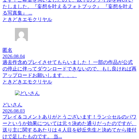
たしました。『妄想を叶えるフォトブック』 『妄想を叶え
る写真集』 ...
ときどきエモクリヤル
匿名
2026.08.04
過去作含めプレイさせてもらいました！ 一部の作品が公式
の停止に伴ってダウンロードできないので、もし良ければ再
アップロードお願いします、、、
ときどきエモクリヤル
どいさん
2026.08.03
プレイ＆コメントありがとうございます！ラン☆セルのパワ
ーというか効果については元々決めた通りだったのですが、
送り主に関するあたりは４人目を砂丘先生と決めてから後付
けで足したものです。 当...