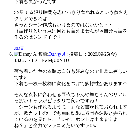
下着も良かったです！
SS見てる限り時間を思いっきり食われるという点さえ
クリアできれば
きっとシーン作成もいけるのではないかと・・
（話作りという点は何とも言えませんがｗ自分も話を
作るのはシンドイです
返信
名前:
Danny-A
:
投稿日：2020/09/25(金)
13:02:17
ID：EwMjU0NTU
落ち着いた色の衣装は自分も好みなので非常に嬉しい
です♪
下着も一枚一枚柄に変化をつけて多様性があります☆
そんな衣装に合わせる亜依ちゃんや舞ちゃんのリアル
っぽいキャラがピッタリで良いですね！
「シーンも作れるように…」など書かれておられます
が、数カットの中でも画面効果に被写界深度と弄られ
ているのを見たら、「いや、ホントは出来ますよ
ね？」と全力でツッコミたいですッ!!ｗ