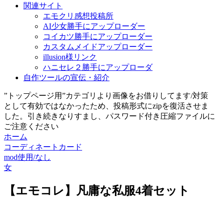
関連サイト
エモクリ感想投稿所
AI少女勝手にアップローダー
コイカツ勝手にアップローダー
カスタムメイドアップローダー
illusion様リンク
ハニセレ２勝手にアップローダ
自作ツールの宣伝・紹介
”トップページ用”カテゴリより画像をお借りしてます/対策
として有効ではなかったため、投稿形式にzipを復活させま
した。引き続きなりすまし、パスワード付き圧縮ファイルに
ご注意ください
ホーム
コーディネートカード
mod使用/なし
女
【エモコレ】凡庸な私服4着セット