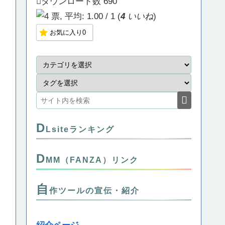
ダウンロード数
690
(
4
いいね
)
お気に入り
0
D
Lsiteランキング
D
MM（FANZA）リンク
自
作ツールの宣伝・紹介