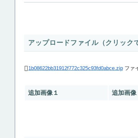
アップロードファイル（クリック
1b08622bb31912f772c325c93fd0abce.zip
ファイ
追加画像１
追加画像