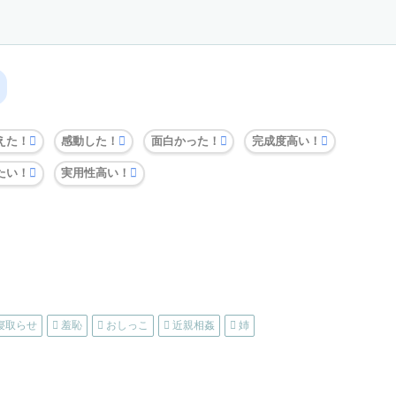
えた！
感動した！
面白かった！
完成度高い！
たい！
実用性高い！
寝取らせ
羞恥
おしっこ
近親相姦
姉