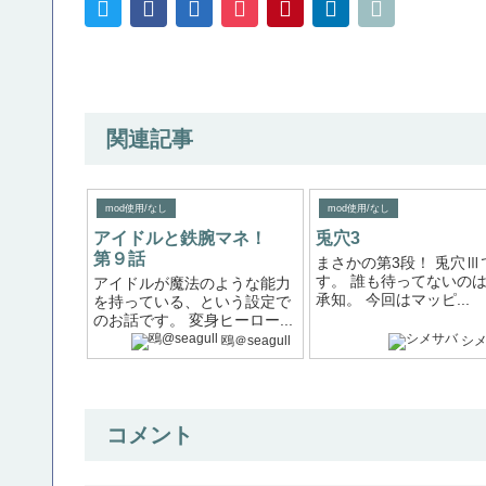
関連記事
mod使用/なし
mod使用/なし
アイドルと鉄腕マネ！
兎穴3
第９話
まさかの第3段！ 兎穴Ⅲ
す。 誰も待ってないの
アイドルが魔法のような能力
承知。 今回はマッピ...
を持っている、という設定で
のお話です。 変身ヒーロー...
鴎＠seagull
シ
コメント