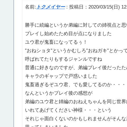
名前:
トクメイヤー
:
投稿日：2020/03/15(日) 12:
勝手に続編というか弟編に対しての姉視点と思
プレイし始めたため目が点になりました
ユウ君が鬼畜になってるぅ！
”おねショタ”というかむしろ”おねガキ”とかっ
呼ばれてたりもするジャンルですね
普通に好きなのですが、弟編プレイ後だったた
キャラのギャップで戸惑いました
鬼畜過ぎるぞユウ君、でも愛してるのか・・・
なんというかプレイ後の感想が
弟編のユウ君と姉編のおねえちゃんを同じ世界
いれてあげてください神様・・・という
それじゃ面白くないのかもしれませんがそんな