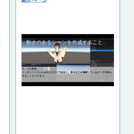
紹介ページ
動きのあるシーンを作成することのできる自作の３Dスタジオツール、Crend紹介動画_Part1