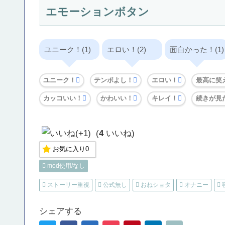
エモーションボタン
ユニーク！(1)
エロい！(2)
面白かった！(1)
ユニーク！
テンポよし！
エロい！
最高に笑
カッコいい！
かわいい！
キレイ！
続きが見
(
4
いいね)
お気に入り
0
mod使用/なし
ストーリー重視
公式無し
おねショタ
オナニー
シェアする