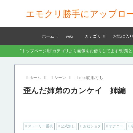
エモクリ勝手にアップロ
ホーム
wiki
カテゴリ
お気に入
”トップページ用”カテゴリより画像をお借りしてます/対策
ホーム
シーン
mod使用/なし
歪んだ姉弟のカンケイ 姉編
ストーリー重視
公式無し
おねショタ
オナニー