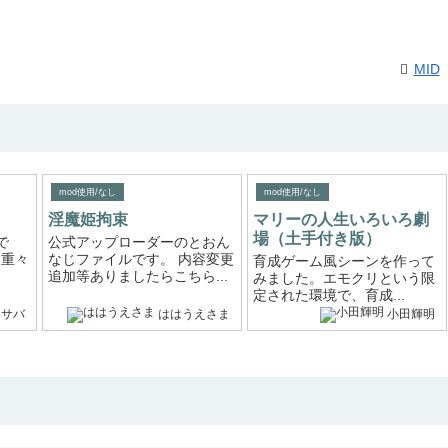
MID
mod使用/なし
mod使用/なし
淫魔姫拘束
マリーの人生いろいろ劇
場（土手付き版）
で
公式アップローダーのとおん
は重々
なじファイルです。 内容変更
育成ゲーム風シーンを作って
追加等ありましたらこちら...
みました。エモクリという限
定された環境で、育成...
メサバ
ははうえさま
小田輝明