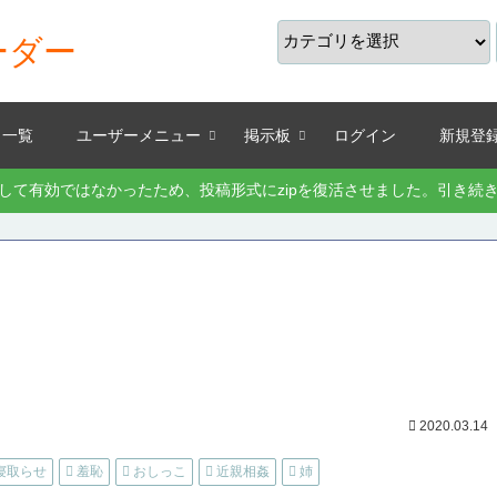
ーダー
り一覧
ユーザーメニュー
掲示板
ログイン
新規登
として有効ではなかったため、投稿形式にzipを復活させました。引き
2020.03.14
寝取らせ
羞恥
おしっこ
近親相姦
姉