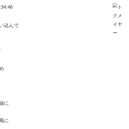
34:46
い込んで
て
め
線に
風に