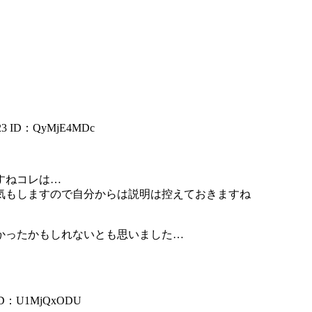
23
ID：QyMjE4MDc
すねコレは…
気もしますので自分からは説明は控えておきますね
かったかもしれないとも思いました…
ID：U1MjQxODU