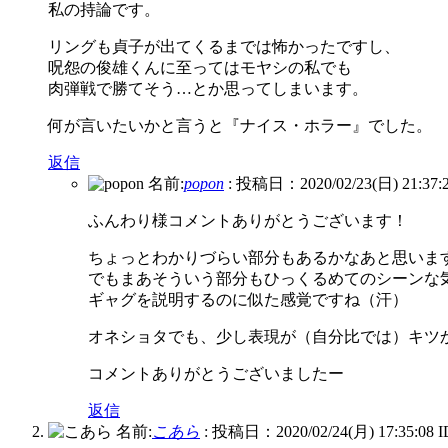
私の持論です。
リングも貞子が出てくるまでは怖かったですし、
呪怨の俊雄くんに至ってはモヤシの私でも
肉弾戦で勝てそう…とか思ってしまいます。
何が言いたいかと言うと『ナイス・ホラー』でした。
返信
名前:
popon
:
投稿日：2020/02/23(日) 21:37:
ふんわり様コメントありがとうございます！
ちょっとわかりづらい部分もあるかなあと思いま
でもまあそういう部分もひっくるめてのシーンな
ギャグを説明するのに似た感覚ですね（汗）
オネショタでも、少し表現が（自分比では）キツ
コメントありがとうございましたー
返信
名前:
こあら
:
投稿日：2020/02/24(月) 17:35:08