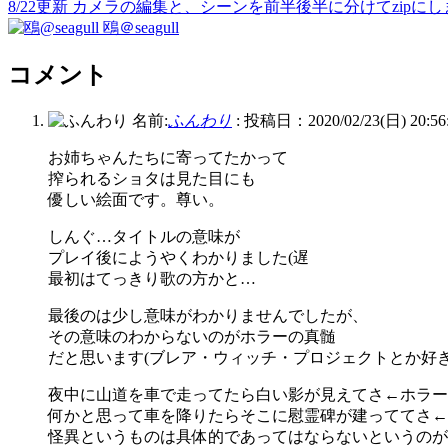
8/22更新 カメラの編集と、シーンを前半後半に分けてzipにしま
鴎＠seagull
コメント
名前:
ふんわり
:
投稿日：2020/02/23(日) 20:56
お姉ちゃんたちに寄ってたかって
搾られるショタは見た目にも
優しい絵面です。尊い。
しんぐ…タイトルの意味が
プレイ後にようやくわかりました(遅
最初はてっきり歌の方かと…
最後のは少し意味がわかりませんでしたが、
その意味のわからないのがホラーの真髄
だと思います(ブレア・ウィッチ・プロジェクトとか好き
夜中に山道を車で走ってたら白い影が見えてさ←ホラー
何かと思って車を降りたらそこに慰霊碑が建っててさ←
怪異というものは具体的であってはならないというのが