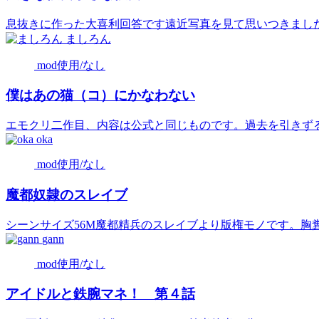
息抜きに作った大喜利回答です遠近写真を見て思いつきました内
ましろん
mod使用/なし
僕はあの猫（コ）にかなわない
エモクリ二作目、内容は公式と同じものです。過去を引きずる飼
oka
mod使用/なし
魔都奴隷のスレイブ
シーンサイズ56M魔都精兵のスレイブより版権モノです。胸糞成
gann
mod使用/なし
アイドルと鉄腕マネ！ 第４話