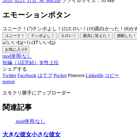
2020_0223_1152_56_800.zip
ファイルサイズ：10 MB
エモーションボタン
ユニーク！(7)
テンポよし！(2)
エロい！(10)
面白かった！(8)
か
ユニーク！
テンポよし！
エロい！
最高に笑えた！
感動した！
(
17
いいね)
お気に入り
0
mod使用/なし
短編（1話完結）
女性上位
シェアする
Twitter
Facebook
はてブ
Pocket
Pinterest
LinkedIn
コピー
popon
エモクリ勝手にアップローダー
関連記事
mod使用/なし
大きな彼女小さな彼女