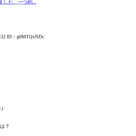
した。一つ約...
:32
ID：g0MTQxNDc
)
は？