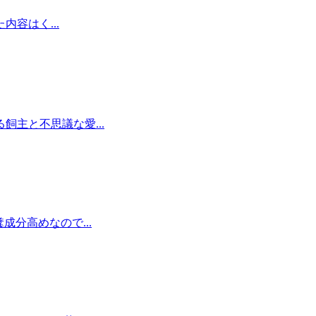
容はく...
主と不思議な愛...
分高めなので...