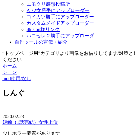
エモクリ感想投稿所
AI少女勝手にアップローダー
コイカツ勝手にアップローダー
カスタムメイドアップローダー
illusion様リンク
ハニセレ２勝手にアップローダ
自作ツールの宣伝・紹介
”トップページ用”カテゴリより画像をお借りしてます/対策
ください
ホーム
シーン
mod使用/なし
しんぐ
2020.02.23
短編（1話完結）
女性上位
少しホラー要素があります