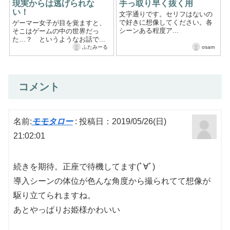
現実からは逃げられな
手っ取り早く抜く用
い！
文字通りです。セリフはないの
で好きに想像してください。各
ゲーマー女子が目を覚ますと、
シーンある程度ア...
そこはゲームの中の世界だっ
た…？ というようなお話で...
ふたみーる
osam
コメント
名前:
モモタロー
:
投稿日：2019/05/26(日)
21:02:01
続きを期待。正座で待機してます(ﾟ∀ﾟ)
導入シーンの体位が色んな角度から撮られてて想像が
駆り立てられますね。
あとやっぱりお姫様かわいい