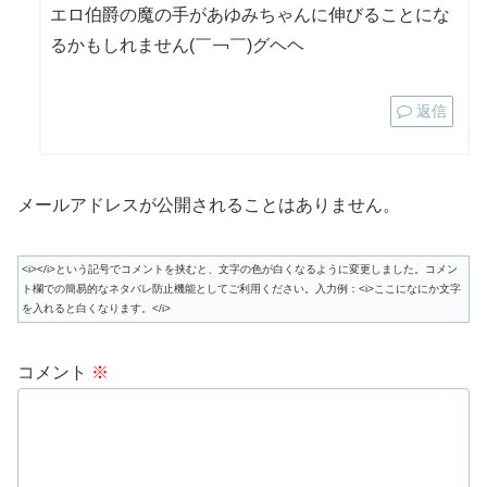
エロ伯爵の魔の手があゆみちゃんに伸びることにな
るかもしれません(￣￢￣)グヘヘ
返信
メールアドレスが公開されることはありません。
<i></i>という記号でコメントを挟むと、文字の色が白くなるように変更しました。コメン
ト欄での簡易的なネタバレ防止機能としてご利用ください。入力例：<i>ここになにか文字
を入れると白くなります。</i>
コメント
※