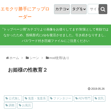
エモクリ勝手にアップロ
ーダー
”トップページ用”カテゴリより画像をお借りしてます/対策として有効では
なかったため、投稿形式にzipを復活させました。引き続きなりすまし、
パスワード付き圧縮ファイルにご注意ください
ホーム
シーン
mod使用/あり
お姫様の性教育２
2019.05.26
公式無し
鬼畜・鬼畜系
ファンタジー
ADV専門
貧乳
調教
お風呂