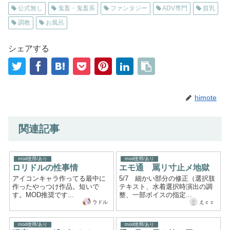
公式無し
鬼畜・鬼畜系
ファンタジー
ADV専門
貧乳
調教
お風呂
シェアする
himote
関連記事
mod使用/あり
mod使用/あり
ロリドルの性事情
エモ通 罵リ寸止メ地獄
アイコンキャラ作ってる最中に
5/7 細かい部分の修正（選択肢
作ったやっつけ作品。短いで
テキスト、水着選択時演出の調
す。MOD推奨です...
整、一部ボイスの指定...
ラドル
えｃｃ
mod使用/あり
mod使用/あり