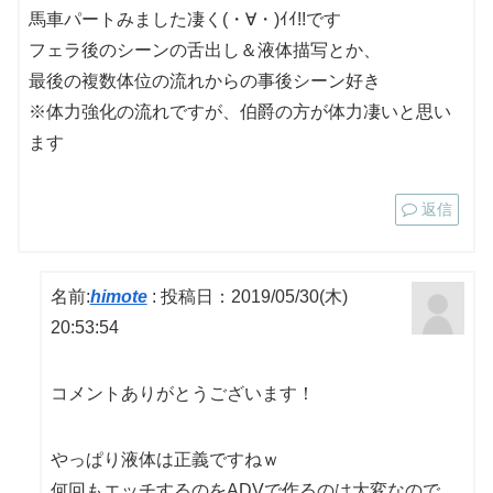
馬車パートみました凄く(・∀・)ｲｲ!!です
フェラ後のシーンの舌出し＆液体描写とか、
最後の複数体位の流れからの事後シーン好き
※体力強化の流れですが、伯爵の方が体力凄いと思い
ます
返信
名前:
himote
:
投稿日：2019/05/30(木)
20:53:54
コメントありがとうございます！
やっぱり液体は正義ですねｗ
何回もエッチするのをADVで作るのは大変なので、