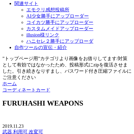
関連サイト
エモクリ感想投稿所
AI少女勝手にアップローダー
コイカツ勝手にアップローダー
カスタムメイドアップローダー
illusion様リンク
ハニセレ２勝手にアップローダ
自作ツールの宣伝・紹介
”トップページ用”カテゴリより画像をお借りしてます/対策
として有効ではなかったため、投稿形式にzipを復活させま
した。引き続きなりすまし、パスワード付き圧縮ファイルに
ご注意ください
ホーム
コーディネートカード
FURUHASHI WEAPONS
2019.11.23
武器
利用可
改変可