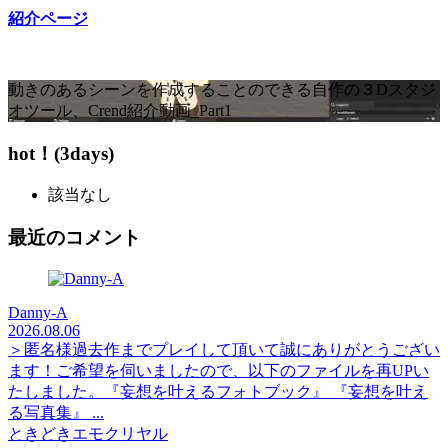
紹介ページ
動きのあるシーンを作成することのできる自作の３Dスタジ
オツール、Crend紹介動画_Part1
hot！(3days)
該当なし
最近のコメント
Danny-A
2026.08.06
＞匿名様過去作までプレイして頂いて誠にありがとうござい
ます！ご希望を伺いましたので、以下のファイルを再UPい
たしました。『妄想を叶えるフォトブック』 『妄想を叶え
る写真集』 ...
ときどきエモクリヤル