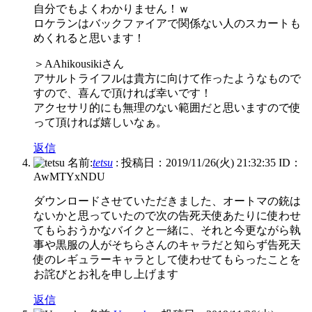
自分でもよくわかりません！ｗ
ロケランはバックファイアで関係ない人のスカートも
めくれると思います！
＞AAhikousikiさん
アサルトライフルは貴方に向けて作ったようなもので
すので、喜んで頂ければ幸いです！
アクセサリ的にも無理のない範囲だと思いますので使
って頂ければ嬉しいなぁ。
返信
名前:
tetsu
:
投稿日：2019/11/26(火) 21:32:35
ID：
AwMTYxNDU
ダウンロードさせていただきました、オートマの銃は
ないかと思っていたので次の告死天使あたりに使わせ
てもらおうかなバイクと一緒に、それと今更ながら執
事や黒服の人がそちらさんのキャラだと知らず告死天
使のレギュラーキャラとして使わせてもらったことを
お詫びとお礼を申し上げます
返信