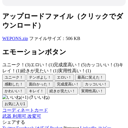
アップロードファイル（クリックでダ
ウンロード）
WEPONS.zip
ファイルサイズ：506 KB
エモーションボタン
ユニーク！(3)
エロい！(1)
完成度高い！(5)
カッコいい！(3)
キ
レイ！(1)
続きが見たい！(1)
実用性高い！(1)
ユニーク！
テンポよし！
エロい！
最高に笑えた！
感動した！
面白かった！
完成度高い！
カッコいい！
かわいい！
キレイ！
続きが見たい！
実用性高い！
(
7
いいね)
お気に入り
1
コーディネートカード
武器
利用可
改変可
シェアする