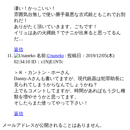
凄い！かっこいい！
雰囲気台無しで使い勝手最悪な古式銃ともこれでお別
れだ！
ありがたく頂いていきます。ごちです！
イリュはあの火縄銃？でナニが出来ると思ってるん
だ…
返信
名前:
Unaneko
:
投稿日：2019/12/05(木)
02:34:10
ID：c1NjE1NTc
＞Ｋ・カントン・ホーさん
Danny-Aさんも書いてますが、現代銃器は犯罪助長に
見られてしまうからなんでしょうかね？
上でもコメントしてますが、時間があればもう少し種
類を増やそうかと思ってます。
そしたらまた使ってやって下さい！
返信
メールアドレスが公開されることはありません。