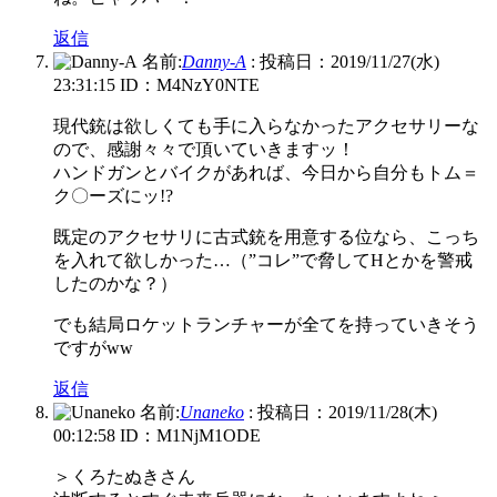
返信
名前:
Danny-A
:
投稿日：2019/11/27(水)
23:31:15
ID：M4NzY0NTE
現代銃は欲しくても手に入らなかったアクセサリーな
ので、感謝々々で頂いていきますッ！
ハンドガンとバイクがあれば、今日から自分もトム＝
ク〇ーズにッ!?
既定のアクセサリに古式銃を用意する位なら、こっち
を入れて欲しかった…（”コレ”で脅してHとかを警戒
したのかな？）
でも結局ロケットランチャーが全てを持っていきそう
ですがww
返信
名前:
Unaneko
:
投稿日：2019/11/28(木)
00:12:58
ID：M1NjM1ODE
＞くろたぬきさん