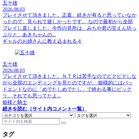
五十雄
2026.08.03
プレイさせて頂きました。正直、続きが有ると思っていなか
ったので、見られて嬉しかったです。 なので最初から全部
プレイし直しました。今作の見所は、みちや君の甘えん坊っ
ぷりと、あきちゃんの...
ギャルのお姉さんに教え込まれる４
五十雄
2026.08.03
プレイさせて頂きました。ＮＴＲは苦手なのでビクビクしな
がら全部のエンディングを見たのですが。 姫様的にはバッ
ドエンドなのに「めでたしめでたし」で終わる事にビック
リ。それでも思ってたよ...
姫様と騎士
続きを読む（サイト内コメント一覧）
タグ