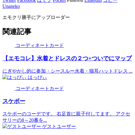
Twitter
Facebook
はてブ
Pocket
Pinterest
LinkedIn
コピー
Unaneko
エモクリ勝手にアップローダー
関連記事
コーディネートカード
【エモコレ】水着とドレスの２つ+ついでにマップ
にぎやかし的に参加・シースルー水着・猫耳ハットドレス ...
はっぴぃ
コーディネートカード
スケボー
スケボーのコーデです。 右足首に親子付してます。 アクセ
サリーの8～20番を...
ゲストユーザー