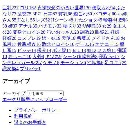
巨乳
227
ロリ
162
貞操観念のゆるい世界
130
寝取られ
94
ふた
なり
77
乱交
75
3P
71
日常
67
貧乳
66
艦これ
60
パロディ
60
お姉
さん
55
Hなし
55
レズ
52
Hシーン
48
おねショタ
45
輪姦
44
羞恥
38
姉
37
アナル
35
パチモン
33
寝取り
33
幼馴染
33
女
29
女主人
公
28
変身ヒロイン
26
汚いおっさん
23
調教
23
眼鏡
21
妊婦・
妊娠
20
コスプレ
19
姉・妹
19
天使
18
悪魔
18
メイドさん
18
お
風呂
17
近親相姦
16
敗北ヒロイン
16
ゲーム
15
オナニー
15
癒
し系
15
ビッチ
14
援交
14
ボテ腹
14
ＢＬ
13
妹
12
メカ娘
11
痴漢
10
おしっこ
10
人外
9
キツネ
9
シーン作成方法
8
寝取らせ
7
シ
ンデレラガールズ
7
ケモノ
6
モーション
6
性転換
6
足コキ
5
常
識変換
4
プリパラ
1
アーカイブ
アーカイブ
エモクリ勝手にアップローダー
プライバシーポリシー
利用規約
退会のお手続き