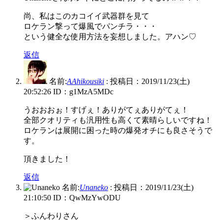
尚、私はこのカコイイ武器群を見て
ロケラン撃って爆風でパンチラ・・・
という健全な使用方法を妄想しました。アハン♡
返信
名前:
AAhikousiki
:
投稿日：2019/11/23(土)
20:52:26
ID：g1MzA5MDc
うおおおぉ！すげぇ！ありがてぇありがてぇ！
全部クオリティも汎用性も高くて素晴らしいですね！
ロケランは展開に困った時の爆発オチにも良さそうで
す。
頂きました！
返信
名前:
Unaneko
:
投稿日：2019/11/23(土)
21:10:50
ID：QwMzYwODU
＞ふんわりさん