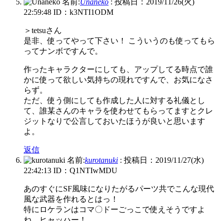
名前:
Unaneko
:
投稿日：2019/11/26(火)
22:59:48
ID：k3NTI1ODM
＞tetsuさん
是非、使ってやって下さい！ こういうのも使ってもら
ってナンボですんで。
作ったキャラクターにしても、アップしてる時点で誰
かに使って欲しい気持ちの現れですんで、お気になさ
らず。
ただ、使う側にしても作成した人に対する礼儀とし
て、誰某さんのキャラを使わせてもらってますとクレ
ジットなりで公言しておいたほうが良いと思います
よ。
返信
名前:
kurotanuki
:
投稿日：2019/11/27(水)
22:42:13
ID：Q1NTIwMDU
あのすぐにSF風味になりたがるパーツ共でこんな現代
風な武器を作れるとはっ！
特にロケランはコマ〇ドーごっこで使えそうですよ
ね。ヒャッハー！