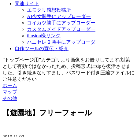
関連サイト
エモクリ感想投稿所
AI少女勝手にアップローダー
コイカツ勝手にアップローダー
カスタムメイドアップローダー
illusion様リンク
ハニセレ２勝手にアップローダ
自作ツールの宣伝・紹介
”トップページ用”カテゴリより画像をお借りしてます/対策
として有効ではなかったため、投稿形式にzipを復活させま
した。引き続きなりすまし、パスワード付き圧縮ファイルに
ご注意ください
ホーム
マップ
その他
【遊園地】フリーフォール
2019.11.07