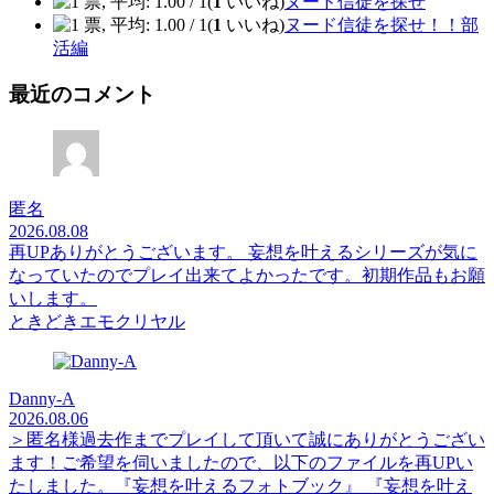
(
1
いいね)
ヌード信徒を探せ
(
1
いいね)
ヌード信徒を探せ！！部
活編
最近のコメント
匿名
2026.08.08
再UPありがとうございます。 妄想を叶えるシリーズが気に
なっていたのでプレイ出来てよかったです。初期作品もお願
いします。
ときどきエモクリヤル
Danny-A
2026.08.06
＞匿名様過去作までプレイして頂いて誠にありがとうござい
ます！ご希望を伺いましたので、以下のファイルを再UPい
たしました。『妄想を叶えるフォトブック』 『妄想を叶え