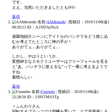
です。
ええ。当然いただきましたとも(ｷﾘｯ
返信
名前:
AAhikousiki
:
投稿日：2019/11/08(金)
00:20:13
ID：A1NDAyNzA
遊園地紹介シーンにアイドルのパンチラをどう捻じ込
むか考えてたところに神の手が！
ありがてぇ…ありがてぇ…
しかし、やはりというか、
変態紳士なエモクリユーザーはフリーフォールを見る
と”あ、パンチラに使えるな”って一番に考えるようで
すね
素晴らしい
返信
名前:
Unaneko
:
投稿日：2019/11/08(金)
22:28:56
ID：U0NTM1OTg
＞ふんわりさん
回転するブランコでは因幡を置いて、リア充爆発しろ