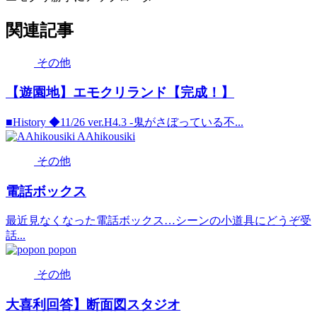
関連記事
その他
【遊園地】エモクリランド【完成！】
■History ◆11/26 ver.H4.3 -鬼がさぼっている不...
AAhikousiki
その他
電話ボックス
最近見なくなった電話ボックス…シーンの小道具にどうぞ受
話...
popon
その他
大喜利回答】断面図スタジオ