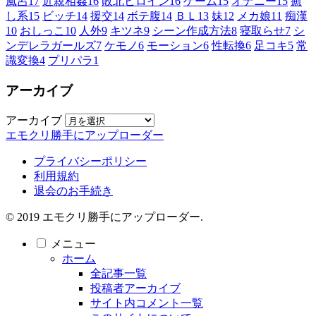
風呂
17
近親相姦
16
敗北ヒロイン
16
ゲーム
15
オナニー
15
癒
し系
15
ビッチ
14
援交
14
ボテ腹
14
ＢＬ
13
妹
12
メカ娘
11
痴漢
10
おしっこ
10
人外
9
キツネ
9
シーン作成方法
8
寝取らせ
7
シ
ンデレラガールズ
7
ケモノ
6
モーション
6
性転換
6
足コキ
5
常
識変換
4
プリパラ
1
アーカイブ
アーカイブ
エモクリ勝手にアップローダー
プライバシーポリシー
利用規約
退会のお手続き
© 2019 エモクリ勝手にアップローダー.
メニュー
ホーム
全記事一覧
投稿者アーカイブ
サイト内コメント一覧