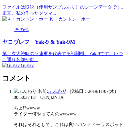
ファイルは取説（使用サンプルあり）のシーンデータです。
正直、私の作ったクソマ...
Ｋ・カントン・ホー
その他
ヤコヴレフ Yak-9 & Yak-9M
第二次大戦時のソ連軍を代表する戦闘機、Yak-9です。いつ
も通り各部が動...
Gustav
コメント
名前:
ふんわり
:
投稿日：2019/11/07(木)
00:50:37
ID：Q1NjI2NTA
ちょ!?wwww
ライダー何やってんのwwwww
それはそれとして、これは良いパンティーラスポット