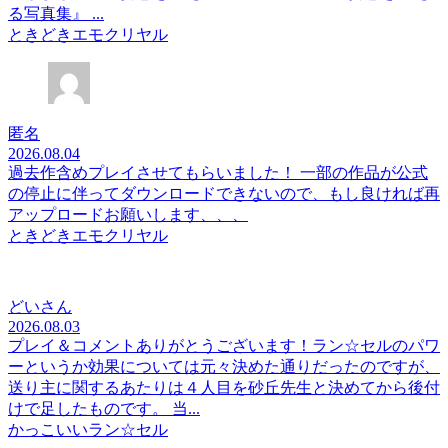
る写真集』 ...
ときどきエモクリヤル
匿名
2026.08.04
過去作含めプレイさせてもらいました！ 一部の作品が公式
の停止に伴ってダウンロードできないので、もし良ければ再
アップロードお願いします、、、
ときどきエモクリヤル
どいさん
2026.08.03
プレイ＆コメントありがとうございます！ラン☆セルのパワ
ーというか効果については元々決めた通りだったのですが、
送り主に関するあたりは４人目を砂丘先生と決めてから後付
けで足したものです。 当...
かっこいいラン☆セル