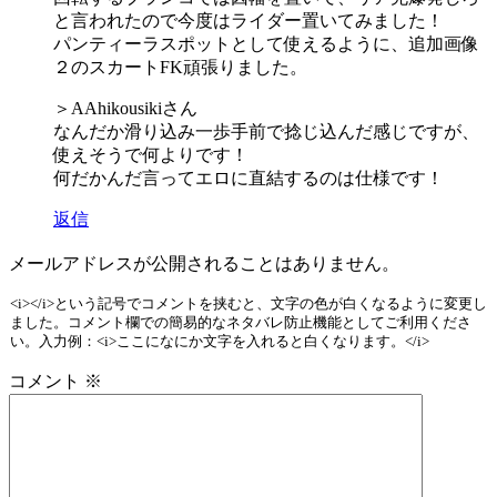
と言われたので今度はライダー置いてみました！
パンティーラスポットとして使えるように、追加画像
２のスカートFK頑張りました。
＞AAhikousikiさん
なんだか滑り込み一歩手前で捻じ込んだ感じですが、
使えそうで何よりです！
何だかんだ言ってエロに直結するのは仕様です！
返信
メールアドレスが公開されることはありません。
<i></i>という記号でコメントを挟むと、文字の色が白くなるように変更し
ました。コメント欄での簡易的なネタバレ防止機能としてご利用くださ
い。入力例：<i>ここになにか文字を入れると白くなります。</i>
コメント
※