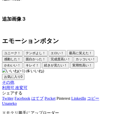
追加画像３
エモーションボタン
ユニーク！
テンポよし！
エロい！
最高に笑えた！
感動した！
面白かった！
完成度高い！
カッコいい！
かわいい！
キレイ！
続きが見たい！
実用性高い！
(
6
いいね)
お気に入り
0
その他
利用可
改変可
シェアする
Twitter
Facebook
はてブ
Pocket
Pinterest
LinkedIn
コピー
Unaneko
エモクリ勝手にアップローダー