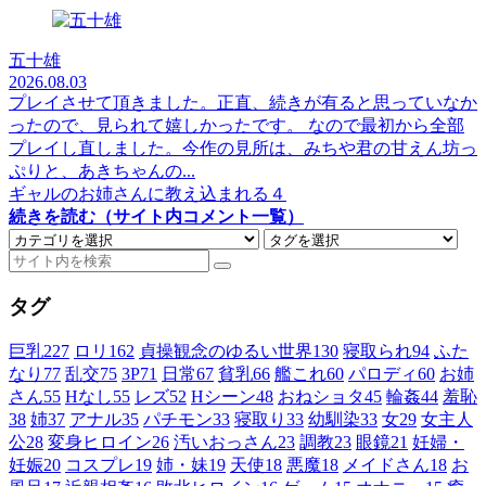
五十雄
2026.08.03
プレイさせて頂きました。正直、続きが有ると思っていなか
ったので、見られて嬉しかったです。 なので最初から全部
プレイし直しました。今作の見所は、みちや君の甘えん坊っ
ぷりと、あきちゃんの...
ギャルのお姉さんに教え込まれる４
続きを読む（サイト内コメント一覧）
タグ
巨乳
227
ロリ
162
貞操観念のゆるい世界
130
寝取られ
94
ふた
なり
77
乱交
75
3P
71
日常
67
貧乳
66
艦これ
60
パロディ
60
お姉
さん
55
Hなし
55
レズ
52
Hシーン
48
おねショタ
45
輪姦
44
羞恥
38
姉
37
アナル
35
パチモン
33
寝取り
33
幼馴染
33
女
29
女主人
公
28
変身ヒロイン
26
汚いおっさん
23
調教
23
眼鏡
21
妊婦・
妊娠
20
コスプレ
19
姉・妹
19
天使
18
悪魔
18
メイドさん
18
お