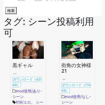
検索
タグ:
シーン投稿利用
可
黒ギャル
街角の女神様
21
…
…
ダウンロード（421
KB）
ダウンロード（710
KB）
mod使用/あり-
シーン
mod使用/なし-
R18/エロ
、
シー
シーン