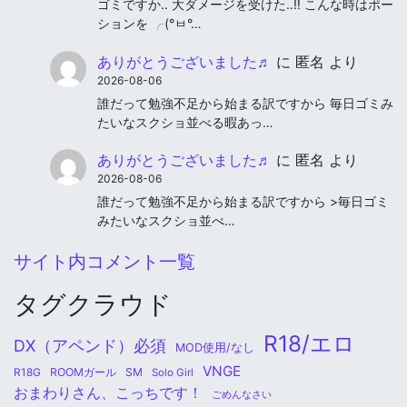
ゴミですか‥ 大ダメージを受けた‥‼︎ こんな時はポー
ションを ╭(°ㅂ°…
ありがとうございました♬
に
匿名
より
2026-08-06
誰だって勉強不足から始まる訳ですから 毎日ゴミみ
たいなスクショ並べる暇あっ…
ありがとうございました♬
に
匿名
より
2026-08-06
誰だって勉強不足から始まる訳ですから >毎日ゴミ
みたいなスクショ並べ…
サイト内コメント一覧
タグクラウド
R18/エロ
DX（アペンド）必須
MOD使用/なし
VNGE
ROOMガール
SM
R18G
Solo Girl
おまわりさん、こっちです！
ごめんなさい