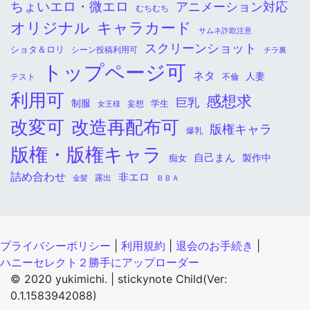
ちょいエロ・微エロ
アニメーション対応
むちむち
オリジナル
キャラカード
サムネ詐欺注意
スクリーンショット
ショタ＆ロリ
シーン投稿利用可
チラ裏
トップページ可
ネタ
人妻
不倫
テスト
利用可
感想求
巨乳
制服
学生
女王様
妄想
改変可
改造再配布可
版権キャラ
爆乳
版権・版権キャラ
自己まん
痴女
製作中
詰め合わせ
非エロ
金髪
露出
ＢＢＡ
プライバシーポリシー
|
利用規約
|
退会のお手続き
|
ハニーセレクト２勝手にアップローダー
© 2020 yukimichi. |
stickynote Child(Ver:
0.1.1583942088)