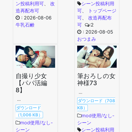
ン投稿利用可
、
改
シーン投稿利用
造再配布可
可
、
トップページ
:
2026-08-06
可
、
改造再配布
牛乳石鹸
可
:2
:
2026-08-05
おつまみ
自撮り少女
筆おろしの女
【パパ活編
神様73
8】
…
…
ダウンロード（708
ダウンロード
KB）
（1,006 KB）
mod使用/なし-
mod使用/なし-
シーン
シーン
シーン投稿利用