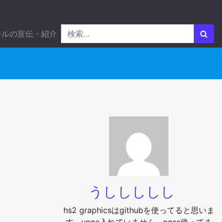
ールの宣伝・紹介
うししししし
hs2 graphicsはgithubを使ってると思いま