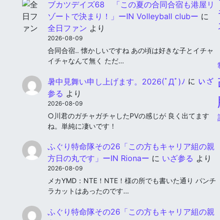
ブカツデイズ68 「この夏の合同合宿も港屋リ
ゾートで決まり！」ーIN Volleyball clubー
に
全日ファン
より
2026-08-09
合同合宿‥ 懐かしいですね あの頃は好きな子とイチャ
イチャなんて無く ただ…
暑中見舞い申し上げます。2026(ﾟДﾟ)ﾉ
に
いざ
参る
より
2026-08-09
○川君のガチャガチャしたPVの感じが 良く出てます
ね。単純に凄いです！
ふぐり特命隊その26「この方もキャリア組の親
方日の丸です」ーIN Rionaー
に
いざ参る
より
2026-08-09
メカYMD：NTE！NTE！様の所でも書いた通り パンチ
ラカットはあったのです…
ふぐり特命隊その26「この方もキャリア組の親