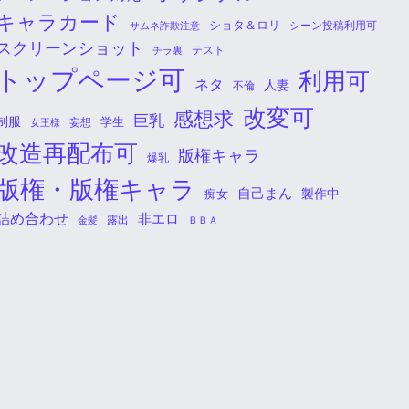
キャラカード
ショタ＆ロリ
シーン投稿利用可
サムネ詐欺注意
スクリーンショット
チラ裏
テスト
トップページ可
利用可
ネタ
人妻
不倫
改変可
感想求
巨乳
制服
学生
女王様
妄想
改造再配布可
版権キャラ
爆乳
版権・版権キャラ
自己まん
痴女
製作中
詰め合わせ
非エロ
金髪
露出
ＢＢＡ