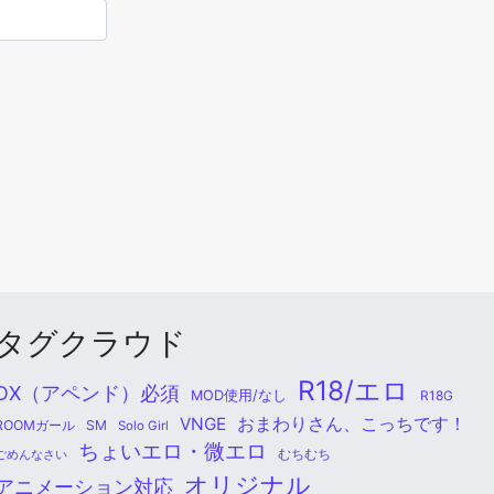
タグクラウド
R18/エロ
DX（アペンド）必須
MOD使用/なし
R18G
おまわりさん、こっちです！
VNGE
ROOMガール
SM
Solo Girl
ちょいエロ・微エロ
ごめんなさい
むちむち
オリジナル
アニメーション対応