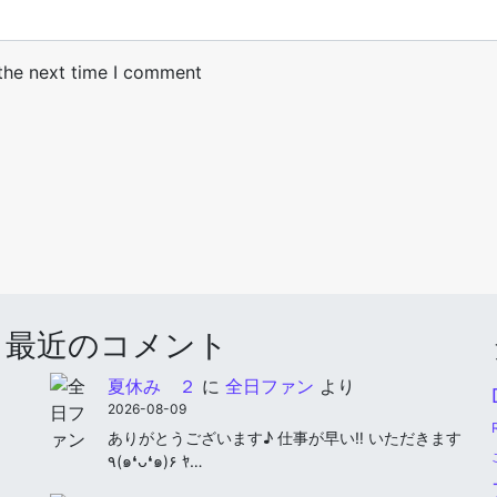
 the next time I comment
最近のコメント
夏休み ２
に
全日ファン
より
2026-08-09
ありがとうございます♪ 仕事が早い‼︎ いただきます
٩(๑❛ᴗ❛๑)۶ ﾔ…