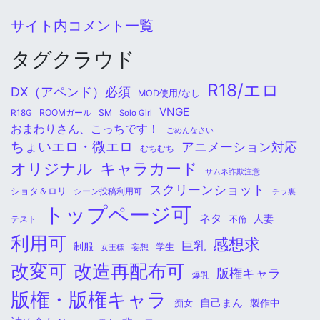
サイト内コメント一覧
タグクラウド
R18/エロ
DX（アペンド）必須
MOD使用/なし
VNGE
ROOMガール
SM
R18G
Solo Girl
おまわりさん、こっちです！
ごめんなさい
ちょいエロ・微エロ
アニメーション対応
むちむち
オリジナル
キャラカード
サムネ詐欺注意
スクリーンショット
ショタ＆ロリ
シーン投稿利用可
チラ裏
トップページ可
ネタ
人妻
不倫
テスト
利用可
感想求
巨乳
制服
学生
女王様
妄想
改変可
改造再配布可
版権キャラ
爆乳
版権・版権キャラ
自己まん
痴女
製作中