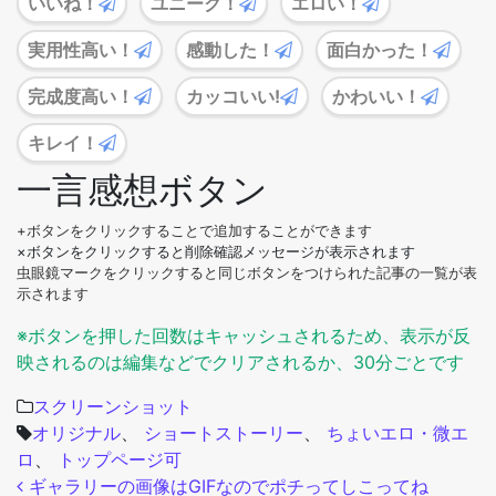
いいね！
ユニーク！
エロい！
実用性高い！
感動した！
面白かった！
完成度高い！
カッコいい!
かわいい！
キレイ！
一言感想ボタン
+ボタンをクリックすることで追加することができます
×ボタンをクリックすると削除確認メッセージが表示されます
虫眼鏡マークをクリックすると同じボタンをつけられた記事の一覧が表
示されます
※ボタンを押した回数はキャッシュされるため、表示が反
映されるのは編集などでクリアされるか、30分ごとです
スクリーンショット
オリジナル
、
ショートストーリー
、
ちょいエロ・微エ
ロ
、
トップページ可
投稿ナビゲーション
ギャラリーの画像はGIFなのでポチってしこってね