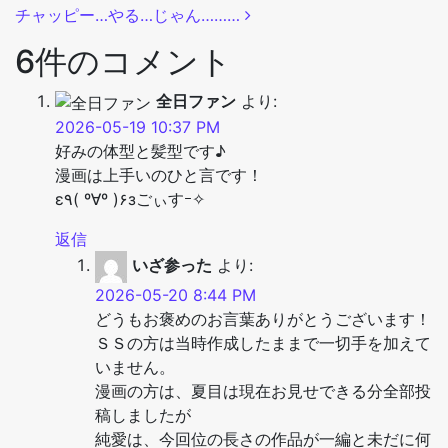
チャッピー…やる…じゃん………
6件のコメント
全日ファン
より:
2026-05-19 10:37 PM
好みの体型と髪型です♪
漫画は上手いのひと言です！
ε٩( º∀º )۶зごぃすｰ✧
返信
いざ参った
より:
2026-05-20 8:44 PM
どうもお褒めのお言葉ありがとうございます！
ＳＳの方は当時作成したままで一切手を加えて
いません。
漫画の方は、夏目は現在お見せできる分全部投
稿しましたが
純愛は、今回位の長さの作品が一編と未だに何