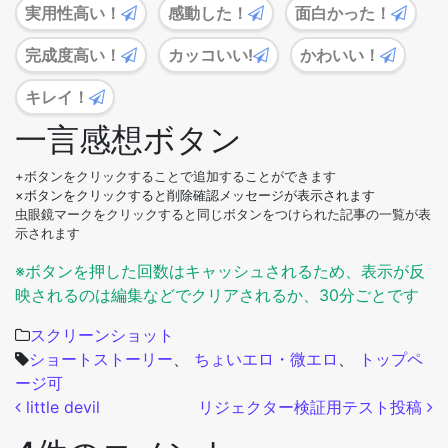
実用性高い！
感動した！
面白かった！
完成度高い！
カッコいい!
かわいい！
キレイ！
一言感想ボタン
+ボタンをクリックすることで追加することができます
×ボタンをクリックすると削除確認メッセージが表示されます
虫眼鏡マークをクリックすると同じボタンをつけられた記事の一覧が表
示されます
※ボタンを押した回数はキャッシュされるため、表示が反
映されるのは編集などでクリアされるか、30分ごとです
スクリーンショット
ショートストーリー
、
ちょいエロ・微エロ
、
トップペ
ージ可
投稿ナビゲーション
little devil
リジェクター検証用テスト投稿