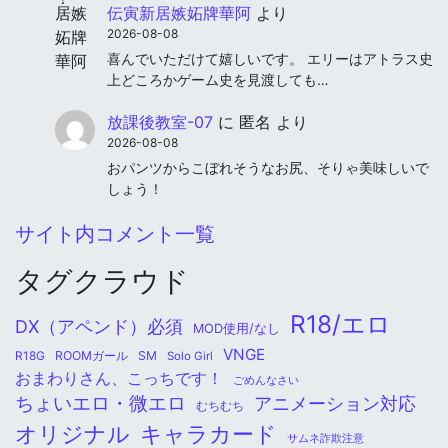
伝寅新居嫉妬牌華阿
より
2026-08-08
喜んでいただけて嬉しいです。 エリーはアトラス史
上どころかゲーム史を見渡しても…
放課後教室-07
に
匿名
より
2026-08-08
おパンツからこぼれそうなお尻、そりゃ美味しいで
しょう！
サイト内コメント一覧
タグクラウド
R18/エロ
DX（アペンド）必須
MOD使用/なし
VNGE
ROOMガール
SM
R18G
Solo Girl
おまわりさん、こっちです！
ごめんなさい
ちょいエロ・微エロ
アニメーション対応
むちむち
オリジナル
キャラカード
サムネ詐欺注意