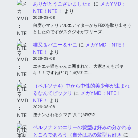
ありがとうございました♬
に
メカYMD：
NTE！NTE！
より
2026-08-08
何度かマテリアルエディターからFBXを取り出そう
としたのですがスタジオがフリーズ…
猫又＆バニー＆ヤニ
に
メカYMD：NTE！
NTE！
より
2026-08-08
エチエチ猫ちゃんに囲まれて、大家さんもボキ
キ！！ですね(*´Д｀)ﾊｱﾊｱ エ…
（ペルソナ4）中から中性的美少年が生まれ
るなんてビックリ
に
メカYMD：NTE！
NTE！
より
2026-08-08
逆ナンされるクマ(*´Д｀)ﾊｱﾊｱ♡
ペルソナ２のエリーの髪型は好みの分かれる
ところであろう（自分はあの髪型も好き
に