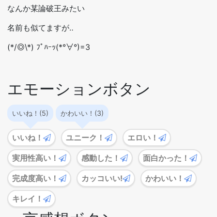
なんか某論破王みたい
名前も似てますが‥
(*/◎\*) ﾌﾟﾊｰｯ(*°∀°)=3
エモーションボタン
いいね！(5)
かわいい！(3)
いいね！
ユニーク！
エロい！
実用性高い！
感動した！
面白かった！
完成度高い！
カッコいい!
かわいい！
キレイ！