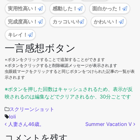
実用性高い！
感動した！
面白かった！
完成度高い！
カッコいい!
かわいい！
キレイ！
一言感想ボタン
+ボタンをクリックすることで追加することができます
×ボタンをクリックすると削除確認メッセージが表示されます
虫眼鏡マークをクリックすると同じボタンをつけられた記事の一覧が表
示されます
※ボタンを押した回数はキャッシュされるため、表示が反
映されるのは編集などでクリアされるか、30分ごとです
スクリーンショット
loli
投稿ナビゲーション
人妻さん46歳。
Summer Vacation V
コメントを残す