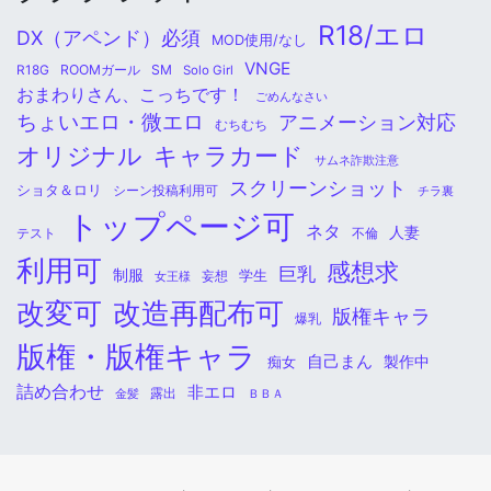
R18/エロ
DX（アペンド）必須
MOD使用/なし
VNGE
ROOMガール
SM
R18G
Solo Girl
おまわりさん、こっちです！
ごめんなさい
ちょいエロ・微エロ
アニメーション対応
むちむち
オリジナル
キャラカード
サムネ詐欺注意
スクリーンショット
ショタ＆ロリ
シーン投稿利用可
チラ裏
トップページ可
ネタ
人妻
不倫
テスト
利用可
感想求
巨乳
制服
学生
女王様
妄想
改変可
改造再配布可
版権キャラ
爆乳
版権・版権キャラ
自己まん
痴女
製作中
詰め合わせ
非エロ
金髪
露出
ＢＢＡ