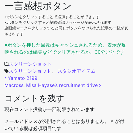
一言感想ボタン
+ボタンをクリックすることで追加することができます
×ボタンをクリックすると削除確認メッセージが表示されます
虫眼鏡マークをクリックすると同じボタンをつけられた記事の一覧が表
示されます
※ボタンを押した回数はキャッシュされるため、表示が反
映されるのは編集などでクリアされるか、30分ごとです
スクリーンショット
スクリーンショット
、
スタジオアイテム
投稿ナビゲーション
Yamato 2199
Macross: Misa Hayase’s recruitment drive
コメントを残す
現在コメント投稿が一部制限されています
メールアドレスが公開されることはありません。
※
が付
いている欄は必須項目です