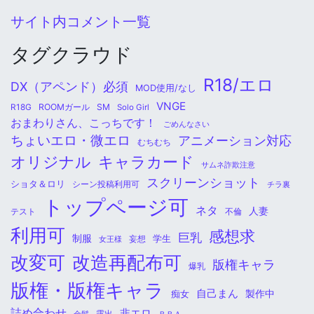
サイト内コメント一覧
タグクラウド
R18/エロ
DX（アペンド）必須
MOD使用/なし
VNGE
ROOMガール
SM
R18G
Solo Girl
おまわりさん、こっちです！
ごめんなさい
ちょいエロ・微エロ
アニメーション対応
むちむち
オリジナル
キャラカード
サムネ詐欺注意
スクリーンショット
ショタ＆ロリ
シーン投稿利用可
チラ裏
トップページ可
ネタ
人妻
不倫
テスト
利用可
感想求
巨乳
制服
学生
女王様
妄想
改変可
改造再配布可
版権キャラ
爆乳
版権・版権キャラ
自己まん
痴女
製作中
詰め合わせ
非エロ