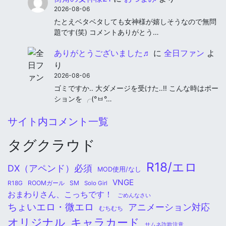
2026-08-06
たとえベタベタしても女神様が嬉しそうなので無問
題です(笑) コメントありがとう…
ありがとうございました♬
に
全日ファン
よ
り
2026-08-06
ゴミですか‥ 大ダメージを受けた‥‼︎ こんな時はポー
ションを ╭(°ㅂ°…
サイト内コメント一覧
タグクラウド
R18/エロ
DX（アペンド）必須
MOD使用/なし
VNGE
ROOMガール
SM
R18G
Solo Girl
おまわりさん、こっちです！
ごめんなさい
ちょいエロ・微エロ
アニメーション対応
むちむち
オリジナル
キャラカード
サムネ詐欺注意