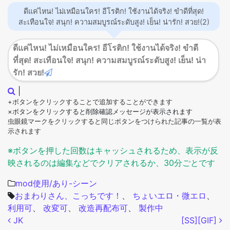
ดีแค่ไหน! ไม่เหมือนใคร! อีโรติก! ใช้งานได้จริง! ขำดีที่สุด!
สะเทือนใจ! สนุก! ความสมบูรณ์ระดับสูง! เย็น! น่ารัก! สวย!(
2
)
ดีแค่ไหน! ไม่เหมือนใคร! อีโรติก! ใช้งานได้จริง! ขำดี
ที่สุด! สะเทือนใจ! สนุก! ความสมบูรณ์ระดับสูง! เย็น! น่า
รัก! สวย!
|
+ボタンをクリックすることで追加することができます
×ボタンをクリックすると削除確認メッセージが表示されます
虫眼鏡マークをクリックすると同じボタンをつけられた記事の一覧が表
示されます
※ボタンを押した回数はキャッシュされるため、表示が反
映されるのは編集などでクリアされるか、30分ごとです
mod使用/あり-シーン
おまわりさん、こっちです！
、
ちょいエロ・微エロ
、
利用可
、
改変可
、
改造再配布可
、
製作中
投稿ナビゲーション
JK
[SS][GIF]