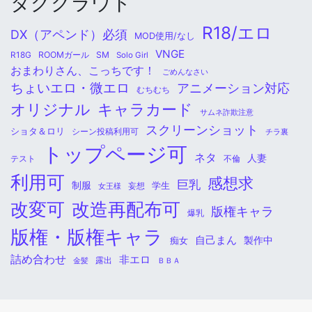
タグクラウド
R18/エロ
DX（アペンド）必須
MOD使用/なし
VNGE
ROOMガール
SM
R18G
Solo Girl
おまわりさん、こっちです！
ごめんなさい
ちょいエロ・微エロ
アニメーション対応
むちむち
オリジナル
キャラカード
サムネ詐欺注意
スクリーンショット
ショタ＆ロリ
シーン投稿利用可
チラ裏
トップページ可
ネタ
人妻
不倫
テスト
利用可
感想求
巨乳
制服
学生
女王様
妄想
改変可
改造再配布可
版権キャラ
爆乳
版権・版権キャラ
自己まん
痴女
製作中
詰め合わせ
非エロ
金髪
露出
ＢＢＡ