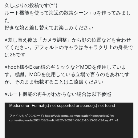
久しぶりの投稿です(^^)
ルート機能を使って海辺の散策シーン＋αを作ってみまし
た
好きな娘と差し替えてお楽しみください
※差し替え後は「カメラ調整」から顔の位置などを合わせ
てください。デフォルトのキャラはキャラクリ上の身長で
は25です
※hooh様やEkan様のギミックなどMODを使用していま
す。感謝。MODを使用している立場で言うのもあれです
が、そのまま転載することはご遠慮ください
※ルート機能の再生がわからない場合は以下参照
動
Media error: Format(s) not supported or source(s) not found
画
ファイルをダウンロード: https://yuki-portal.com/uploader/honeyselect2/wp-
プ
content/uploads/2024/08/StudioNEOV2-2024-08-12-16-15-33-624.mp4?_=1
レ
ー