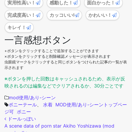
実用性高い！
感動した！
面白かった！
完成度高い！
カッコいい!
かわいい！
キレイ！
一言感想ボタン
+ボタンをクリックすることで追加することができます
×ボタンをクリックすると削除確認メッセージが表示されます
虫眼鏡マークをクリックすると同じボタンをつけられた記事の一覧が表
示されます
※ボタンを押した回数はキャッシュされるため、表示が反
映されるのは編集などでクリアされるか、30分ごとです
mod使用/あり-シーン
ポニーテール
、
水着
MOD使用/あり-シーン
トップペー
ジ可
ポニー
投稿ナビゲーション
ドールっぽい
A scene data of porn star Akiho Yoshizawa (mod